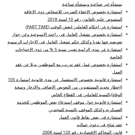
بمنشأة غير صناعية وبمنشأة صناعية
إستشارة بخصوص الاعفاء الضريبى للاشخاص ذوى الاعاقة
المنصوص عليه بالقانون رقم 10 لسنة 2018
إستشارة عن احكام العاملين لبعض الوقت (PART TIME)
إستشارة بخصوص تشغيل العامل فى راحته الاسبوعية وعن جواز
تعويضه عنها نقديا وكذلك حكم تشغيل العامل فى الاجازات الرسمية
إستشارة عن مدى إلزامية تعيين نسبة 5 % من ذوى الاحتياجات
الخاصة
إستشارة بخصوص عمل عقد تدريب مع الموظفين بديلا عن عقد
العمل
إستشارة قانونية بخصوص الاستفسار عن مدى قانونية إستمارة 105
{اخطار تحديد المستفيدين من التعويض الاضافي والادخار ومنحة
الوفاة}بالنسبة للعاملين فى القطاع الخاص
إستشارة قانونية حول موقف إستدعاء بعض الموظفين للخدمة
العسكرية وكذلك الموقف بالنسبة للمجندين
إستشارة فى بعض نقاط قانون العمل
عقد صلح فى دعوى عماليه
قانون المحاكم الاقتصادية رقم 120 لسنة 2008