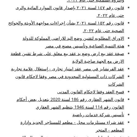
قانون رقم ١٤٧ لسنة ٢٠٢١ بإصدار قانون الموارد المائية والرى
حتى عام ٢٠٢٢.
قانون رقم ١٥٢ لسنة ٢٠٢١ بشأن إجراءات مواجهة الأوبئة والجوائح
الصحية حتى عام ٢٠٢٢.
الاوراق المطلوبه لتقنين وضع اليد للاراضى المملوكة للدولة
هيئة التنمية الصناعية وتأسيس مصنع في مصر
صيغة عقد بيع ارض وضع يد عقد بيع معلق على شرط تقنين قطعة
الارض مع الجهة صاحبة الولاية
عقد الفرنشايز في مصر عقد امتياز تجارى - إستغلال علامة تجارية
الشركات ذات المسئولية المحدودة في مصر وفقا لاحكام قانون
الشركات
فسخ العقد وفقا لاحكام القانون المدنى
قانون الشهر العقارى رقم 186 لسنة 2020 بتعديل بعض أحكام
القانون رقم 114 لسنة 1946 بتنظيم الشهر العقاري
تأسيس شركة خدمات رياضية
عقد شراء مستلزمات محل - مطعم للمستاجر الجديد وإدارة
المطعم - المتجر