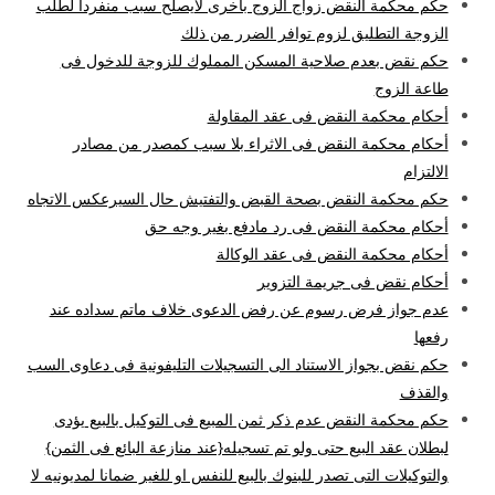
حكم محكمة النقض زواج الزوج باخرى لايصلح سبب منفردا لطلب
الزوجة التطليق لزوم توافر الضرر من ذلك
حكم نقض بعدم صلاحية المسكن المملوك للزوجة للدخول فى
طاعة الزوج
أحكام محكمة النقض فى عقد المقاولة
أحكام محكمة النقض فى الاثراء بلا سبب كمصدر من مصادر
الالتزام
حكم محكمة النقض بصحة القبض والتفتيش حال السيرعكس الاتجاه
أحكام محكمة النقض فى رد مادفع بغير وجه حق
أحكام محكمة النقض فى عقد الوكالة
أحكام نقض فى جريمة التزوير
عدم جواز فرض رسوم عن رفض الدعوى خلاف ماتم سداده عند
رفعها
حكم نقض بجواز الاستناد الى التسجيلات التليفونية فى دعاوى السب
والقذف
حكم محكمة النقض عدم ذكر ثمن المبيع فى التوكيل بالبيع يؤدى
لبطلان عقد البيع حتى ولو تم تسجيله{عند منازعة البائع فى الثمن}
والتوكيلات التى تصدر للبنوك بالبيع للنفس او للغير ضمانا لمديونيه لا