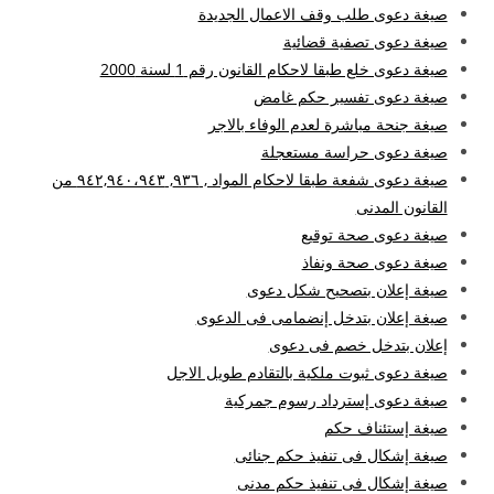
صيغة دعوى طلب وقف الاعمال الجديدة
صيغة دعوى تصفية قضائية
صيغة دعوى خلع طبقا لاحكام القانون رقم 1 لسنة 2000
صيغة دعوى تفسير حكم غامض
صيغة جنحة مباشرة لعدم الوفاء بالاجر
صيغة دعوى حراسة مستعجلة
صيغة دعوى شفعة طبقا لاحكام المواد , ۹۳٦, ۹٤۲,۹٤۰،۹٤۳ من
القانون المدنى
صيغة دعوى صحة توقيع
صيغة دعوى صحة ونفاذ
صيغة إعلان بتصحيح شكل دعوى
صيغة إعلان بتدخل إنضمامى فى الدعوى
إعلان بتدخل خصم فى دعوى
صيغة دعوى ثبوت ملكية بالتقادم طويل الاجل
صيغة دعوى إسترداد رسوم جمركية
صيغة إستئناف حكم
صيغة إشكال فى تنفيذ حكم جنائى
صيغة إشكال فى تنفيذ حكم مدنى