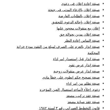
صيغة إعادة إعلان فى دعوى
صيغة إعلان بالإدعاء المدنى فى جنحة
صيغة إعلان بالطلبات العارضة
صيغة إعلان بإحالة الدعوى للتحقيق
إعلان بيع منقولات محجوز عليها
صيغة إعلان مدين بحوالة حق
صيغة إلتماس إعادة النظر
صيغة إنذار بالعزم على الصرف لمبلغ من النقود مودع خزانة
المحكمة
صيغة انذار قبل إستصدار امر اداء
صيغة إنذار عرض نقود
صيغة انذار عرض منقولات زوجية
صيغة تصحيح حكم انطوى على خطأ مادى
صيغة تظلم من امر اداء
دعوى اخلأء لأساءه استعمال العين المؤجره
صيغة عقد تركيب مصعد
صيغة عقد صيانة مصعد
قانون التخطيط العمراني رقم ۳ لسنة ۱۹۸۲