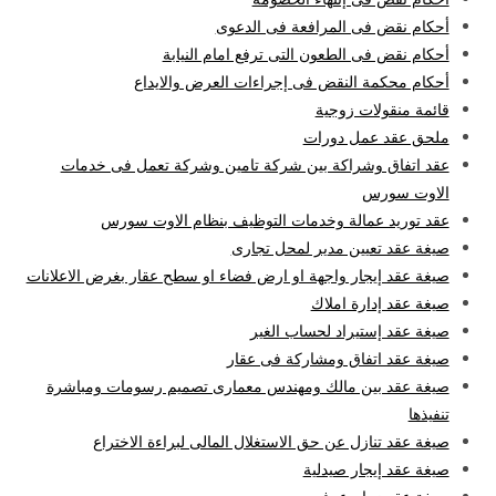
أحكام نقض فى المرافعة فى الدعوى
أحكام نقض فى الطعون التى ترفع امام النيابة
أحكام محكمة النقض فى إجراءات العرض والايداع
قائمة منقولات زوجية
ملحق عقد عمل دورات
عقد اتفاق وشراكة بين شركة تامين وشركة تعمل فى خدمات
الاوت سورس
عقد توريد عمالة وخدمات التوظيف بنظام الاوت سورس
صيغة عقد تعيين مدير لمحل تجارى
صيغة عقد إيجار واجهة او ارض فضاء او سطح عقار بغرض الاعلانات
صيغة عقد إدارة املاك
صيغة عقد إستيراد لحساب الغير
صيغة عقد اتفاق ومشاركة فى عقار
صيغة عقد بين مالك ومهندس معمارى تصميم رسومات ومباشرة
تنفيذها
صيغة عقد تنازل عن حق الاستغلال المالى لبراءة الاختراع
صيغة عقد إيجار صيدلية