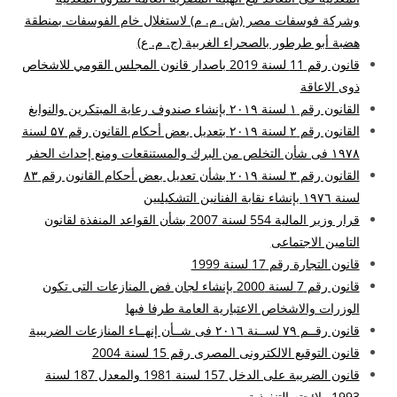
وشركة فوسفات مصر (ش. م. م) لاستغلال خام الفوسفات بمنطقة
هضبة أبو طرطور بالصحراء الغربية (ج. م. ع)
قانون رقم 11 لسنة 2019 باصدار قانون المجلس القومي للاشخاص
ذوى الاعاقة
القانون رقم ۱ لسنة ۲۰۱۹ بإنشاء صندوف رعاية المبتكرين والنوابغ
القانون رقم ۲ لسنة ۲۰۱۹ بتعديل بعض أحكام القانون رقم ۵۷ لسنة
۱۹۷۸ فى شأن التخلص من البرك والمستنقعات ومنع إحداث الحفر
القانون رقم ۳ لسنة ۲۰۱۹ بشأن تعديل بعض أحكام القانون رقم ۸۳
لسنة ۱۹۷٦ بإنشاء نقابة الفنانين التشكيليين
قرار وزير المالية 554 لسنة 2007 بشأن القواعد المنفذة لقانون
التامين الاجتماعى
قانون التجارة رقم 17 لسنة 1999
قانون رقم 7 لسنة 2000 بإنشاء لجان فض المنازعات التى تكون
الوزرات والاشخاص الاعتبارية العامة طرفا فيها
قانون رقــم ۷۹ لســنة ۲۰۱٦ فى شــأن إنهــاء المنازعات الضريبية
قانون التوقيع الالكترونى المصرى رقم 15 لسنة 2004
قانون الضريبة على الدخل 157 لسنة 1981 والمعدل 187 لسنة
1993 ولائحته التنفيذية