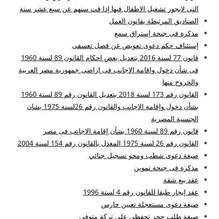
التى لايجوز تشغيل الاطفال فيها إذا قت سنهم عن سبع عشر سنة
الصناديق المرتبطة بقانون العمل
مذكرة فى جنحة إستراق سمع
إستئناف حكم دعوى تعويض عن فصل تعسفى
قانون 77 لسنة 2016 بتعديل بعض احكام القانون 89 لسنة 1960
فى شأن دخول واقامة الاجانب فى اراضى جمهورية مصر العربية
والخروج منها
القانون رقم 173 لسنة 2018 بتعديل القانون رقم 89 لسنة 1960
بشأن دخول وإقامة الاجانب والقانون رقم 26لسنة 1975 بشان
الجنسية المصرية
قانون رقم 89 لسنة 1960 بشأن إقامة الاجانب فى مصر
القانون رقم 26 لسنة 1975 المعدل بالقانون رقم 154 لسنة 2004
صيغة دعوى شطب ومحو تسجيل جنائي
مذكرة فى جنحة تموين
عقد بيع شقة
عقد إيجار طبقا للقانون رقم 4 لسنة 1996
صيغة دعوى مستعجلة تعيين حارس
صيغة طلب حجز تحفظى على تركة متوفى