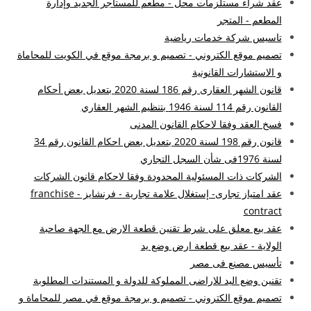
عقد شراء مستلزمات محل - مطعم للمستاجر الجديد وإدارة
المطعم - المتجر
تاسيس شركة خدمات رياضية
تصميم موقع الكتروني - تصميم و برمجة موقع في الكويت للمحاماة
و الاستشارات القانونية
قانون الشهر العقارى رقم 186 لسنة 2020 بتعديل بعض أحكام
القانون رقم 114 لسنة 1946 بتنظيم الشهر العقاري
فسخ العقد وفقا لاحكام القانون المدنى
قانون رقم 198 لسنة 2020 بتعديل بعض احكام القانون رقم 34
لسنة 1976فى شأن السجل التجاري
الشركات ذات المسئولية المحدودة وفقا لاحكام قانون الشركات
عقد امتياز تجارى- إستغلال علامة تجارية - فرنشايز - franchise
contract
عقد بيع معلق على شرط تقنين قطعة الارض مع الجهة صاحبة
الولاية - عقد بيع قطعة ارض وضع يد
تأسيس مصنع فى مصر
تقنين وضع اليد للاراضى المملوكة للدولة و المستندات المطلوبة
تصميم موقع الكتروني - تصميم و برمجة موقع في مصر للمحاماة و