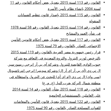
القانون رقم 113 لسنة 2015 بتعديل بعض أحكام القانون رقم 11
لسنة 2004 بإنشاء نظام تأمين الأسرة
القانون رقم 115 لسنة 2015 بإصدار قانون تنظيم الضمانات
المنقولة
القانون رقم 114 لسنة 2015 بتعديل القانون رقم 58 لسنة 1978
فى شأن العمد والمشايخ
القانون رقم 117 لسنة 2015 بتعديل بعض أحكام قانونين التأمين
الاجتماعى الصادر بالقانون رقم 79 لسنة 1975
قرار رئيس جمهورية مصر العربية بالقانون رقم 119 لسنة 2015
بالترخيص لوزير البترول والثروة المعدنية فى التعاقد مع شركة
جنوب الوادى القابضة للبترول وشركة آى بي آر إنرجي ريسورسيز,
إل تي دي (آى بي آر إي آر إل) وشركة ميديتيرا إنرجي انترناشيونال
(سي واى) إل تي دي (إم إي أي) للبحث عن البترول واستغلاله فى
منطقة شمال البركة بغرب النيل (ج. م. ع)
القانون رقم 118 لسنة 2015 بشأن القانون رقم 14 لسنة 2014
على العاملين بالمستشفيات الجامعية
القانون رقم 122 لسنة 2015 بتعديل قانون التأمين والمعاشات
للقوات المسلحة الصادر بالقانون رقم 90 لسنة 1975