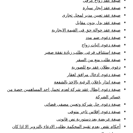
صيغة عقد زواج عرفى
صيغة عقد إيجار سيارة
صيغة عقد تعيين مدير لمحل تجارى
صيغة عقد بدل بدون مقابل
صيغة عقد حوالة حق فى القيمة الايجارية
صيغة دعوى ضم مدد
صيغة دعوى اثبات زواج
صيغة إستئناف فرعى بطلب زيادة نفقة صغير
صيغة طلب منع من السفر
دعوى بطلان عقد بيع للصورية
صيغة دعوى ادخال مرافق لعقار
صيغة انذار باعلان الرغبة بالاخذ بالشفعة
صيغة دعوى ابطال عقد شركة لعدم تحمل احد المساهمين حصة من
خسائر الشركة
صيغة دعوى حل شركة وتعيين مصفى قضائى
صيغة دعوى إفلاس تاجر متوفى
صيغة عريضة بعد دستورية نص قانونى
أحكام نقض بعدم تقييد المحكمة بطلب الادعاء بالتزوير الا اذا كان