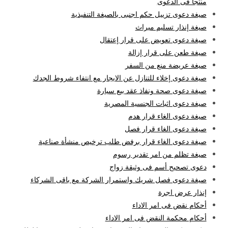
منتجا فى الدعوى
صيغة دعوى تزييل حكم اجنبى بالصيغة التنفيذية
صيغة إنذار تسليم ميراث
صيغة دعوى تعويض على قرار إعتقال
صيغة طعن على قرار إزالة
صيغة عريضة منع من السفر
صيغة دعوى إخلاء للتنازل عن الايجار مع انتفاء شروط الجدك
صيغة دعوى صحة ونفاذ عقد بيع سيارة
صيغة دعوى اثبات الجنسية المصرية
صيغة دعوى الغاء قرار هدم
صيغة دعوى الغاء قرار فصل
صيغة دعوى الغاء قرار برفض طلب ترخيص منشأة صناعية
صيغة تظلم من امر تقدير رسوم
دعوى تصحيح أسم فى وثيقة زواج
صيغة دعوى فصل شريك واستمرار الشركة مع باقى الشركاء
إنذار عرض اجرة
أحكام نقض فى امر الاداء
أحكام محكمة النقض فى امر الاداء