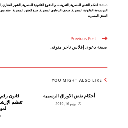
TAGS
:
احكام النقض المصرية
,
التعريفات و الدفوع القانونية المصرية
,
الشهر العقاري
,
ا
الموسوعة القانونية المصرية
,
صحف الدعاوى المصرية
,
صيغ العقود المصرية
,
عقد بيع
,
النقض المصرية
Read
Previous Post
more
صيغة دعوى إفلاس تاجر متوفى
articles
YOU MIGHT ALSO LIKE
أحكام نقض الاوراق الرسمية
تنظيم الإرشا
يونيو 16, 2019
لموا