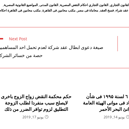
لقانون التجاري
,
القانون التجاري احكام النقض المصرية
,
القانون المدنى
,
المواضيع القانونية المصرية
,
عقد شراء
,
فسخ العقد
,
محاماة فى مصر
,
مكتب محامين فى القاهرة
,
مكتب محامين فى القاهرة احكام
Next Post
صيغة دعوى ابطال عقد شركة لعدم تحمل احد المساهمي
حصة من خسائر الشرك
قانون رقم ٦ لسنة ۱۹۹۵ فى شأن
حكم محكمة النقض زواج الزوج باخرى
د فى موانى الهيئة العامة
لايصلح سبب منفردا لطلب الزوجة
نئ البحر الأحمر
التطليق لزوم توافر الضرر من ذلك
يونيو 14, 2019
يونيو 17, 2019