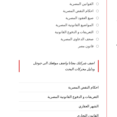
القوانين المصرية
Opens
in
احكام النقض المصرية
Opens
a
in
صيغ العقود المصرية
Opens
new
a
in
المواضيع القانونية المصرية
Opens
tab
new
a
in
التعريفات و الدفوع القانونية
Opens
tab
new
a
in
صحف الدعاوى المصرية
Opens
tab
new
a
in
قانون مصر
Opens
tab
new
a
in
tab
new
a
اضف شركتك مجانا واضف موقعك الى جوجل
tab
new
ودليل محركات البحث
tab
احكام النقض المصرية
التعريفات و الدفوع القانونية المصرية
الشهر العقاري
القانون التجاري