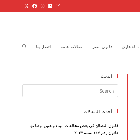
Toggle
الدعاوى
قانون مصر
مقالات عامة
اتصل بنا
website
البحث
Press
search
Escape
to
أحدث المقالات
close
the
قانون التصالح في بعض مخالفات البناء وتقنين أوضاعها
search
قانون رقم ۱۸۷ لسنة ۲۰۲۳
panel.