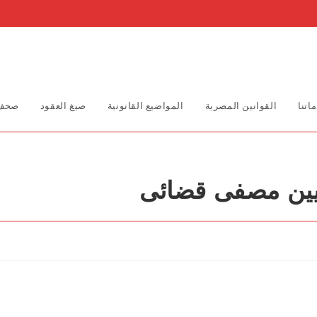
اتنا
القوانين المصرية
المواضيع القانونية
صيغ العقود
صحف 
يين مصفى قضائى