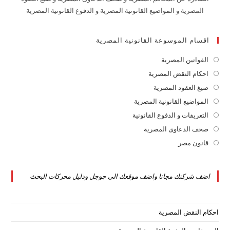
المصرية و المواضيع القانونية المصرية و الدفوع القانونية المصرية
اقسام الموسوعة القانونية المصرية
القوانين المصرية
Opens
in
احكام النقض المصرية
Opens
a
in
صيغ العقود المصرية
Opens
new
a
in
المواضيع القانونية المصرية
Opens
tab
new
a
in
التعريفات و الدفوع القانونية
Opens
tab
new
a
in
صحف الدعاوى المصرية
Opens
tab
new
a
in
قانون مصر
Opens
tab
new
a
in
tab
new
a
اضف شركتك مجانا واضف موقعك الى جوجل ودليل محركات البحث
tab
new
tab
احكام النقض المصرية