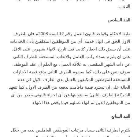
الثانى.
البند السادس
طبقا لاحكام وقواعد قانون العمل رقم 12 لسنة 2003م فان للطرف
الاول الحق فى انهاء خدمة أى من الموظفين المكلفين بأداء الخدمات
على أن يسبق ذلك اخطار كتابى قبل تاريخ الانهاء بشهرين على الاقل
على ان يلتزم بسداد راتب العامل والاتعاب المستحقة للطرف الثانى
عن ذات الشهر المنقضى به علاقة العمل، مع العلم ان عقد الموظف
سوف ينص على ذلك، كما سيقوم الطرف الثانى بدفع قيمة الاجازات
المستحقة للموظفين المكلفين بالعمل لدى الطرف الاول فى هذه
الحالة على ان تسترد قيمة ماقامت بدفعه من الطرف الاول، كما تتعهد
الشركة (الطرف الثانى) بمسئوليتها عن أى اجراء قانونى يصدر من أى
من الموظفين الذين تم انهاء عملهم فيما يخص هذا الانهاء.
البند السابع
يلتزم الطرف الثانى بسداد مرتبات الموظفين العامليين لديه من خلال