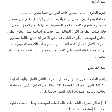
البند الرابع
يلتزم الطرف الثانى تطبيق كافة القوانين فيما يخص التأمينات
الاجتماعية وقانون العمل حيث يلتزم بالتامين اجتماعيا على كل موظفيه
وضمان حمايتهم بكافة الحقوق المنصوص عليها بقانون العمل ، وفى
حالة طلب الطرف الاول التعاقد على خدمات اضافية مثل العلاج الطبى
الخاص لموظفى الطرف الثانى فلا يحق للاخير ان يمانع طالما سيقوم
الطرف الاول بتحمل كافة النفقات والمصروفات اللازمة لتحقيق هذه
الرغبة مع مراعاة التبيه على كافة المستخدمين بإستيفاء كافة مستندات
التعيين .
البند الخامس
يلتزم الطرف الاول كإلتزام مقابل للطرف الثانى (الوارد بالبند الرابع)
تنفيذا للقانون رقم 148 لسنة 2019 والقانون الخاص بذوى الاحتياجات
الخاصة وقانون صندوق اعانة الطوارئ بما يلى :-
1- إخطار الطرف الثانى باى حالة اصابة لموظفيه ونقل المصاب لجهة
العلاج اذا إستدعت حالته ذلك .