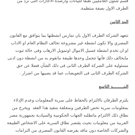
قسم شئون العامليين طبقا للبيانات وأرصدة الاجازات التى ترد من
الطرف الاول بصفة منتظمة.
البند الثامن
تتعهد الشركة الطرف الاول بان تمارس انشطتها بما يتوافق مع القانون
المصري والا تكون انشطة غير مشروعة تخالف النظام العام او الاداب
او ان تخدم انشطة غسيل الاموال اوتمويل الارهاب وفى حالة ثبوت
مايخالف ذلك فأنها تتحمل وحدها طبيعة ماتقوم به من انشطة دون ادنى
مسئولية على الشركة الطرف الثانى فى ذلك الشأن فضلا عن حق
الشركة الطرف الثانى فى التعويضات عما قد يصيبها من اضرار .
البنـــــــــد التاسع
يلتزم الطرفان بالالتزام بالحفاظ على سرية المعلومات وعدم الإدلاء
بمعلومات سرية تخص الطرفين ومتعلقة بتنفيذ هذا العقد ويخرج من
نطاق ذلك الالتزام ماتطلبه الجهات الحكومية والسيادية بجمهورية مصر
العربية من معلومات بحيث يقتصر نطاق السرية على الاشخاص الطبيعة
والشركات الخاصة دون ماقد يفرضه القانون المصرى من التزامات