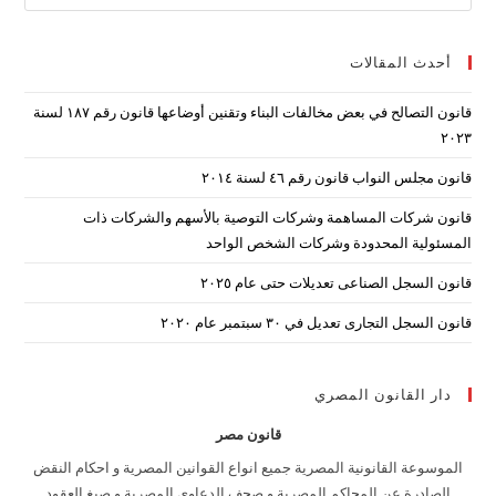
ape
to
أحدث المقالات
lose
the
قانون التصالح في بعض مخالفات البناء وتقنين أوضاعها قانون رقم ۱۸۷ لسنة
arch
۲۰۲۳
nel.
قانون مجلس النواب قانون رقم ٤٦ لسنة ٢٠١٤
قانون شركات المساهمة وشركات التوصية بالأسهم والشركات ذات
المسئولية المحدودة وشركات الشخص الواحد
قانون السجل الصناعى تعديلات حتى عام ٢٠٢٥
قانون السجل التجارى تعديل في ٣٠ سبتمبر عام ٢٠٢٠
دار القانون المصري
قانون مصر
الموسوعة القانونية المصرية جميع انواع القوانين المصرية و احكام النقض
الصادرة عن المحاكم المصرية و صحف الدعاوى المصرية و صيغ العقود