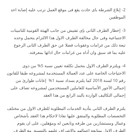
2- إبلاغ الشرطة باى حادث يقع فى موقع العمل ترتب عليه إصابة احد
الموظفين
3- إخطار الطرف الثانى بإى تفتيش من جانب الهيئة القومية للتامينات
الاجتماعية وفى حال مخالفة الطرف الاول هذا الالتزام يتحمل وحده
تبعة ذلك من غرامات وعقوبات فضلا عن حق الطرف الثانى الرجوع
عليه بما قد سبق وان أداه من غرامات حال ادائها بمعرفته.
4- ويلتزم الطرف الاول بتحمل تكلفة تعيين نسبة 5% من ذوى
الاحتياجات الخاصة على عدد العمالة المستخدمة لمشروعه طبقا للقانون
رقم 10 لسنة 2018 كما يلتزم بسداد نسبة 1% إعانات طوارئ من
إجمالى الأجور الأساسية للعاملين المستخدمين لمشروعه تضاف على
إجمالى التكاليف الواردة بالبند الرابع من هذا العقد
يلتزم الطرف الثانى بتأدية الخدمات المطلوبة للطرف الاول من مختلف
التخصصات المطلوبة والمتفق عليها نفاذا لاحكام هذا العقد بأشخاص
وعمال ومستشارين من طرفه وتابعين له ومؤهلين، على ان يقوم
الطرف الاول بمتابعة اعمالهم والاشراف عليهم بالتنسيق مع الطرف