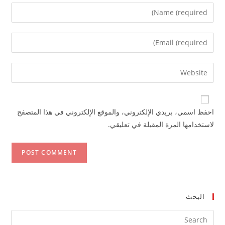
Enter
your
name
Enter
or
your
username
email
Enter
to
address
your
comment
to
website
comment
URL
احفظ اسمي، بريدي الإلكتروني، والموقع الإلكتروني في هذا المتصفح
(optional)
لاستخدامها المرة المقبلة في تعليقي.
البحث
ress