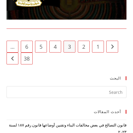
…
6
5
4
3
2
1
Go to the previous page
38
t page
البحث
ress
ape
to
أحدث المقالات
lose
the
قانون التصالح في بعض مخالفات البناء وتقنين أوضاعها قانون رقم ۱۸۷ لسنة
arch
۲۰۲۳