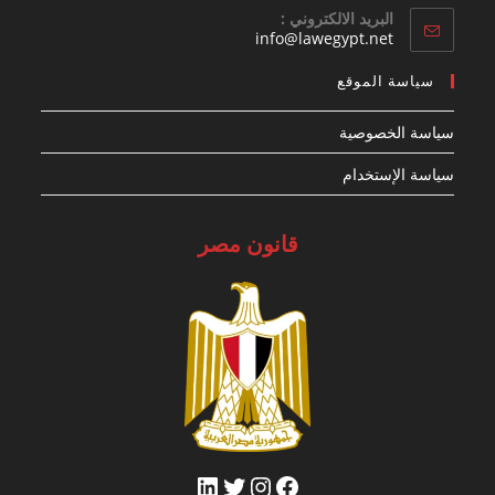
البريد الالكتروني :
Opens
info@lawegypt.net
in
your
سياسة الموقع
application
سياسة الخصوصية
سياسة الإستخدام
قانون مصر
فيسبوك
تويتر
إنستجرام
لينكد إن