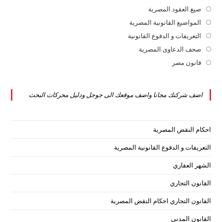
a
in
صيغ العقود المصرية
Opens
new
a
in
المواضيع القانونية المصرية
Opens
tab
new
a
in
التعريفات و الدفوع القانونية
Opens
tab
new
a
in
صحف الدعاوى المصرية
Opens
tab
new
a
in
قانون مصر
Opens
tab
new
a
in
tab
new
a
اضف شركتك مجانا واضف موقعك الى جوجل ودليل محركات البحث
tab
new
tab
احكام النقض المصرية
التعريفات و الدفوع القانونية المصرية
الشهر العقاري
القانون التجاري
القانون التجاري احكام النقض المصرية
القانون المدنى