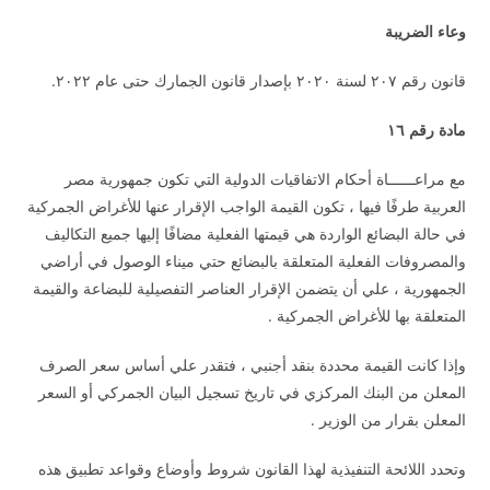
وعاء الضريبة
قانون رقم ٢٠٧ لسنة ٢٠٢٠ بإصدار قانون الجمارك حتى عام ٢٠٢٢.
مادة رقم ١٦
مع مراعــــــاة أحكام الاتفاقيات الدولية التي تكون جمهورية مصر
العربية طرفًا فيها ، تكون القيمة الواجب الإقرار عنها للأغراض الجمركية
في حالة البضائع الواردة هي قيمتها الفعلية مضافًا إليها جميع التكاليف
والمصروفات الفعلية المتعلقة بالبضائع حتي ميناء الوصول في أراضي
الجمهورية ، علي أن يتضمن الإقرار العناصر التفصيلية للبضاعة والقيمة
المتعلقة بها للأغراض الجمركية .
وإذا كانت القيمة محددة بنقد أجنبي ، فتقدر علي أساس سعر الصرف
المعلن من البنك المركزي في تاريخ تسجيل البيان الجمركي أو السعر
المعلن بقرار من الوزير .
وتحدد اللائحة التنفيذية لهذا القانون شروط وأوضاع وقواعد تطبيق هذه