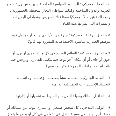
٤ – الخط الجمركي : الحــدود السياسية الفـاصلة بــين جمهــورية مصـر
العربية والدول المتاخمة وكذلك شواطئ البحار المحيطة بالجمهورية ،
ومع ذلك تعتبر خطـًا جمركيًا ضفتا قناة السويس وشواطئ البحيرات
والممرات التي تمر بها هذه القناة .
٥ – نطاق الرقابة الجمركية : جـزء من الأراضي والبحـار ، يخول فيه
موظفو الجمارك مباشرة الاختصاصات المقررة لهم قانونًا ..
٦ – الدائرة الجمركية : النطاق المحدد في كل ميناء بحري أو بري أو
جوي أو جاف أو أي مكان آخر يوجد فيه مكتب للجمارك ويرخص فيه
بإتمــام الإجــراءات الجمركية كلها أو بعضهـا .
٧ – النقاط الجمركية : نقـــاط تنشأ بصـفــة مؤقتــــة أو دائمــــة
لاتخـــاذ الإجــــراءات الجمـركية اللازمـة .
٨ – النـاقـل : مالك وسيلة النقل ، أو المنوط به تشغيلها أو إدارتها .
٩ – الوكيل الملاحي : كل شخص طبيعي أو اعتباري ينوب عن مـــالك أو
مستـــأجر أو مشغل وسيلة النقل في التعامل في كل أو بعض ما يتعلق