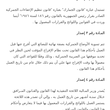
تستبدل عبارة “قانون الجمارك” بعبارة “قانون تنظيم الإعفاءات الجمركية
الصادر بقرار رئيس الجمهورية بالقانون رقم ١٨٦ لسنة ١٩٨٦” أينما
وردت في القوانين واللوائح والقرارات المعمول بها .
المـادة رقم ٣ إصدار
تتم تسوية الأوضاع الجمركية بصفة نهائية للبضائع التي أفرج عنها قبل
العمل بأحكام هذا القانون تحت نظام الإفراج المؤقت لحين النظر في
تحديد موقفها من الضريبة الجمركية ، وذلك وفقًا للقواعد التي كان
معمولاً بها وقت الإفراج عنها علي أن يتم ذلك خلال عام من تاريخ العمل
بأحكام هذا القانون .
المـادة رقم ٤ إصدار
يُصدر وزير المـالية اللائحة التنفيذية لهذا القانون والقـانون المـرافق
خـلال ستـة أشـهر من تاريخ العمل به ، وإلي أن تصدر هذه اللائحة
يستمر العمل باللوائح والقرارات المعمول بها فيما لا يتعارض وأحكام
هذا القانون والقانون المرافق .