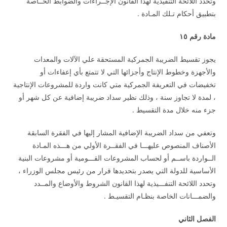
وتحدد اللائحة التنفيذية لهذا القانون الإجــراءات والضوابط الخــاصة
بتطبيق أحكام تـلك المـادة .
مادة رقم ١٥
يجوز تقسيط الضريبة الجمركية المستحقة علي الآلات والمعدات
والأجهزة وخطوط الإنتاج وأجزائها التي لا تتمتع بأي إعفاءات أو
تخفيضات في التعريفة الجمركية متي كانت واردة للمشروعات الإنتاجية
، لمدة لا تجاوز سنة ، وذلك نظير سداد ضريبة إضافية عن كل شهر أو
جزء منه خلال مدة التقسيط .
وتعفي من سداد الضريبة الإضافية المشار إليها في الفقرة السابقة
الأصناف المنصوص عليهـــا في الفقــرة الأولي من هـــذه المـادة
الــواردة باســم أو لحساب المشروعات القـــومية أو مشروعات البنية
الأساسية للدولة التي يصدر بتحديدها قرار من رئيس مجلس الوزراء ،
وتحدد اللائحة التنفـــيذية لهذا القانون الشروط والأوضاع والمــدد
والضمـــانات الخاصة بنظـام التقسيـط .
الفصل الثاني