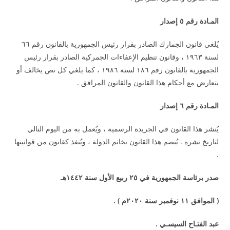
المـادة رقم ٥ إصدار
يُلغي قانون الجمارك الصادر بقرار رئيس الجمهورية بالقانون رقم ٦٦
لسنة ١٩٦٣ ، وقانون تنظيم الإعفاءات الجمركية الصادر بقرار رئيس
الجمهورية بالقانون رقم ١٨٦ لسنة ١٩٨٦ ، كما يلغي كل نص يخالف أو
يتعارض مع أحكام هذا القانون والقانون المرافق .
المـادة رقم ٦ إصدار
يُنشر هذا القانون في الجريدة الرسمية ، ويُعمل به من اليوم التالي
لتاريخ نشره . يُبصم هذا القانون بخاتم الدولة ، ويُنفذ كقانون من قوانينها
.
صدر برئاسة الجمهورية في ٢٥ ربيع الأول سنة ١٤٤٢هـ
( الموافق ١١ نوفمبر سنة ٢٠٢٠م ) .
عبد الفتـاح السيسـي .