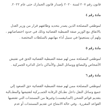
قانون رقم ٢٠٧ لسنة ٢٠٢٠ بإصدار قانون الجمارك حتى عام ٢٠٢٢.
مادة رقم ٤
لموظفي المصلحة الذين يصدر بتحديد وظائفهم قرار من وزير العدل
بالاتفاق مع الوزير صفة الضبطية القضائية وذلك في حدود اختصاصاتهم ،
ولهم أن يستعينوا في سبيل أداء مهامهم بالسلطات المختصة .
مادة رقم ٥
لموظفي المصلحة ممن لهم صفة الضبطية القضائية الحق في تفتيش
الأشخاص والبضائع ووسائل النقل والأماكن داخل الدائرة الجمركية .
مادة رقم ٦
لموظفي المصلحة ممن لهم صفة الضبطية القضائية حق الصعود إلي
جميع وسائل النقل داخل نطــاق الرقابة الجمــركية لتفتيشها والمطــالبة
بتقديم قوائم الشحن (المـانيفست) وغيرها من المستندات التي تقتضيها
القواعد المقررة . وفي حالة الامتناع عن تقديم المستندات أو عدم