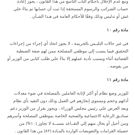
ومع عدم الإخلال بأحكام الباب التاسع من هذا القانون ، يجوز إعادة
حساب الضرائب والرسوم المستحقة إذا ثبت أن حسابها تم بناءً علي
غش أو تدليس وذلك وفقًا للأحكام العامة في هـذا الشـأن .
مادة رقم ١٠
في غير حالات التلبـس بالجريمة ، لا يجوز اتخاذ أي إجراء من إجراءات
التحقيق فيما ينسب إلي موظفي المصلحة ممن لهم صفة الضبطية
القضائية أثناء وبسبب تأدية عملهم إلا بناءً علي طلب كتابي من الوزير أو
من يفوضه .
مادة رقم ١١
للوزير وضع نظام أو أكثر لإثابة العاملين بالمصلحة في ضوء معدلات
أدائهم وحجم ومستوي إنجازهم في العمل وذلك دون التقيد بأي نظام
وبعد العرض علي رئيس مجلس الوزراء ، ويجوز بقرار من الوزير دعم
صناديق الرعاية الاجتماعية والصحية الخاصة بموظفي المصلحة وأسرهم
ومن أحيل أو يحال منهم إلي التقــاعد بنسبــة لا تجاوز (١٠%) من
حصيلة الغرامات والتعويضات الواردة بالمـادة (٨٢) من هذا القانون .