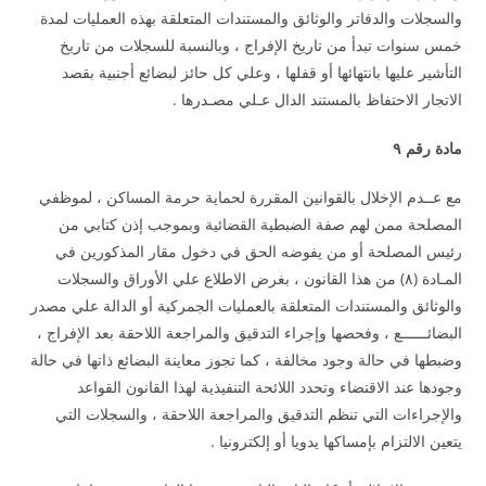
والسجلات والدفاتر والوثائق والمستندات المتعلقة بهذه العمليات لمدة
خمس سنوات تبدأ من تاريخ الإفراج ، وبالنسبة للسجلات من تاريخ
التأشير عليها بانتهائها أو قفلها ، وعلي كل حائز لبضائع أجنبية بقصد
الاتجار الاحتفاظ بالمستند الدال عـلي مصـدرها .
مادة رقم ٩
مع عــدم الإخلال بالقوانين المقررة لحماية حرمة المساكن ، لموظفي
المصلحة ممن لهم صفة الضبطية القضائية وبموجب إذن كتابي من
رئيس المصلحة أو من يفوضه الحق في دخول مقار المذكورين في
المـادة (٨) من هذا القانون ، بغرض الاطلاع علي الأوراق والسجلات
والوثائق والمستندات المتعلقة بالعمليات الجمركية أو الدالة علي مصدر
البضائــــــع ، وفحصها وإجراء التدقيق والمراجعة اللاحقة بعد الإفراج ،
وضبطها في حالة وجود مخالفة ، كما تجوز معاينة البضائع ذاتها في حالة
وجودها عند الاقتضاء وتحدد اللائحة التنفيذية لهذا القانون القواعد
والإجراءات التي تنظم التدقيق والمراجعة اللاحقة ، والسجلات التي
يتعين الالتزام بإمساكها يدويا أو إلكترونيا .