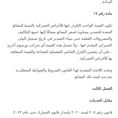
المـادة .
مادة رقم ١٧
تكون القيمة الواجب الإقرار عنها للأغراض الجمركية بالنسبة للبضائع
المعدة للتصدير مساوية لسعر البضائع مضافًا إليها جميع التكاليف
والمصروفات الفعلية حتي ميناء التصدير في تاريخ تسجيل البيان
الجمركي المقدم عنها ، ولا تشمل هذه القيمة أي ضرائب ورسوم أخري
، علي أن يتضمن الإقرار العناصر التفصيلية للبضاعة والقيمة المتعلقة
بها للأغراض الجمركية .
وتحدد اللائحة التنفيذية لهذا القانون الشروط والضوابط المتعلقـــة
بتحــديد قيمة تلك البضائع .
الفصل الثالث
مقابل الخدمات
قانون رقم ٢٠٧ لسنة ٢٠٢٠ بإصدار قانون الجمارك حتى عام ٢٠٢٢.