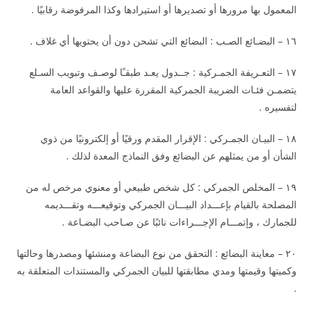
المعمول بها مرورها أو تصديرها أو استيرادها وكذا المرفوضة رقابيًا .
١٦ – البضـائع الصـب : البضائع التي تشحن دون أن يحتويها أي غلاف .
١٧ – التعـريفة الجمـركية : جــدول يعـد طبقـًا لوصـف وتبويب السـلع
يتضمـن فئـات الضريبة الجمركية المقررة عليها والقواعد العامة
لتفسيره .
١٨ – البيـان الجمـركي : الإقرار المقدم ورقيًا أو إلكترونيًا من ذوي
الشأن أو من يمثلهم عن البضائع وفق النماذج المعدة لذلك .
١٩ – المخلص الجمركي : كل شخص طبيعي أو معنوي مرخص له من
المصلحة بالقيام بإعـــداد البيـــان الجمركي وتوقيعـــه وتقـــديمه
للجمارك ، وإتمـــام الإجـــراءات نائبًا عن صـاحب البضـاعة .
٢٠ – معاينة البضائع : التحقق من نوع البضاعة ومنشئها ومصدرها وحالتها
وكميتها وقيمتها ومدي مطابقتها للبيان الجمركي والمستندات المتعلقة به
.