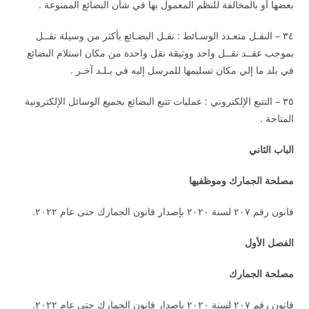
بعضها أو بالمخالفة للنظم المعمول بها في شأن البضائع الممنوعة .
٣٤ – النقـل متعـدد الوسـائط : نقـل البضـائع بأكثر من وسيلة نقــل
بموجب عقــد نقــل واحد ووثيقة نقل واحدة من مكان استلام البضائع
في بلد ما إلي مكان تسليمها للمرسل إليه في بـلـد آخـر .
٣٥ – التتبع الإلكتروني : عمليات تتبع البضائع بجميع الوسائل الإلكترونية
المتاحة .
الباب الثاني
مصلحة الجمارك وموظفيها
قانون رقم ٢٠٧ لسنة ٢٠٢٠ بإصدار قانون الجمارك حتى عام ٢٠٢٢.
الفصل الأول
مصلحة الجمارك
قانون رقم ٢٠٧ لسنة ٢٠٢٠ بإصدار قانون الجمارك حتى عام ٢٠٢٢.