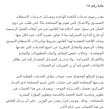
مادة رقم ١٨
تقدر رسوم خدمات النافذة الواحدة ومقــابل خــدمات الاستعلام
المسبــق والأعمـال التي تقوم بها المصلحة بناءً علي طلب من ذوي
الشأن في سبيل تنفيذ أحكام هذا القانون في غير أوقات العمل الرسمية
أو خارج الدائرة الجمركية بما لا يجاوز عشرة آلاف جنيه لكل منها ،
وتحدد اللائحة التنفيذية لهذا القانون شروط وإجراءات الاستعلام المسبق
وفئات الرسوم والمقابل المقررة عن جميع الخدمات التي تقدمها
المصلحـة ، وحالات خفض المقابل وأثمان المطبوعات والنماذج
والأقفــال الجمركية ، ولا يدخـــل المقــابل المشــار إليه في نطاق
الإعفاءات الجمركية أو رد الضرائب أو الضمانات .
وتودع المبالغ المحصلة تحت حساب مقابل الخدمات الفعلية التي
تقــدمها المصلحة للغير في حساب خاص باسم المصلحة لدي البنــك
المركزي بحساب الخـــزانة الموحد ، ويصرف من هذا الحساب في
تطوير وتحديث البنية التحتية والخدمية وتطوير الموارد البشرية
بالمصلحة ، وذلك بموجب قرار يصدر من الوزير ، علي أن يرحل الفائض
من هذا الحساب مـن عـام لآخـر .