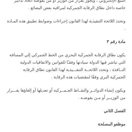
التتبع الإلكتروني ، ويجوز بقرار من الوزير أو من يفوضه اتخاذ تدابير
خاصة داخل نطاق الرقابة الجمركية لمراقبة بعض البضائع .
وتحدد اللائحة التنفيذية لهذا القانون إجراءات وضوابط تطبيق هذه المـادة
.
مادة رقم ٣
يكون نطاق الرقابة الجمركية البحري من الخط الجمركي إلي المسافة
التي تباشر فيها الدولة سيادتها وفقـًا للقوانين والاتفاقيات الدولية
النــافذة ، وتحدد اللائحــة التنفـــيذية لهذا القانون نطاق الرقابة
الجمركية البري وفقًا لمقتضيات هذه الرقابة .
ويكون إنشاء الدوائــر والنقــاط الجـمــركية أو تعديلها أو إلغاؤها بقـــرار
من الوزيــر أو مـن يفوضـه .
الفصل الثاني
موظفو المصلحة