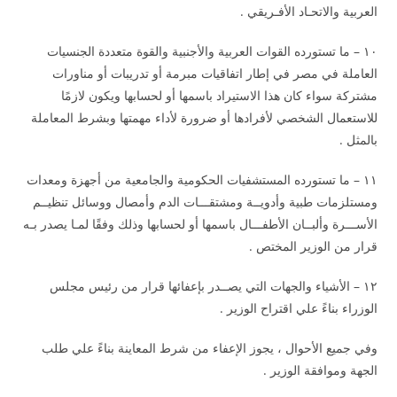
العربية والاتحـاد الأفـريقي .
١٠ – ما تستورده القوات العربية والأجنبية والقوة متعددة الجنسيات
العاملة في مصر في إطار اتفاقيات مبرمة أو تدريبات أو مناورات
مشتركة سواء كان هذا الاستيراد باسمها أو لحسابها ويكون لازمًا
للاستعمال الشخصي لأفرادها أو ضرورة لأداء مهمتها وبشرط المعاملة
بالمثل .
١١ – ما تستورده المستشفيات الحكومية والجامعية من أجهزة ومعدات
ومستلزمات طبية وأدويــة ومشتقـــات الدم وأمصال ووسائل تنظيــم
الأســـرة وألبــان الأطفـــال باسمها أو لحسابها وذلك وفقًا لمـا يصدر بـه
قرار من الوزير المختص .
١٢ – الأشياء والجهات التي يصــدر بإعفائها قرار من رئيس مجلس
الوزراء بناءً علي اقتراح الوزير .
وفي جميع الأحوال ، يجوز الإعفاء من شرط المعاينة بناءً علي طلب
الجهة وموافقة الوزير .