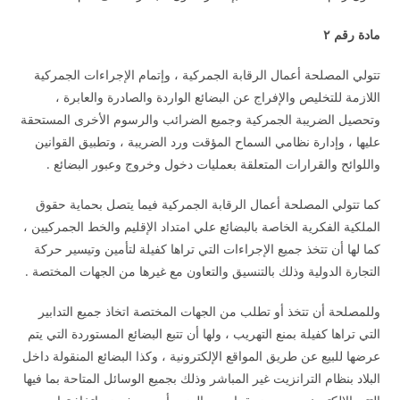
مادة رقم ٢
تتولي المصلحة أعمال الرقابة الجمركية ، وإتمام الإجراءات الجمركية
اللازمة للتخليص والإفراج عن البضائع الواردة والصادرة والعابرة ،
وتحصيل الضريبة الجمركية وجميع الضرائب والرسوم الأخرى المستحقة
عليها ، وإدارة نظامي السماح المؤقت ورد الضريبة ، وتطبيق القوانين
واللوائح والقرارات المتعلقة بعمليات دخول وخروج وعبور البضائع .
كما تتولي المصلحة أعمال الرقابة الجمركية فيما يتصل بحماية حقوق
الملكية الفكرية الخاصة بالبضائع علي امتداد الإقليم والخط الجمركيين ،
كما لها أن تتخذ جميع الإجراءات التي تراها كفيلة لتأمين وتيسير حركة
التجارة الدولية وذلك بالتنسيق والتعاون مع غيرها من الجهات المختصة .
وللمصلحة أن تتخذ أو تطلب من الجهات المختصة اتخاذ جميع التدابير
التي تراها كفيلة بمنع التهريب ، ولها أن تتبع البضائع المستوردة التي يتم
عرضها للبيع عن طريق المواقع الإلكترونية ، وكذا البضائع المنقولة داخل
البلاد بنظام الترانزيت غير المباشر وذلك بجميع الوسائل المتاحة بما فيها