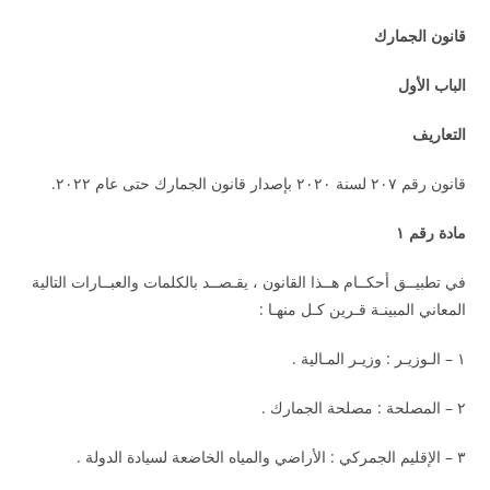
قانون الجمارك
الباب الأول
التعاريف
قانون رقم ٢٠٧ لسنة ٢٠٢٠ بإصدار قانون الجمارك حتى عام ٢٠٢٢.
مادة رقم ١
في تطبيــق أحكــام هــذا القانون ، يقـصــد بالكلمات والعبــارات التالية
المعاني المبينـة قـرين كـل منهـا :
١ – الـوزيـر : وزيـر المـالية .
٢ – المصلحة : مصلحة الجمارك .
٣ – الإقليم الجمركي : الأراضي والمياه الخاضعة لسيادة الدولة .