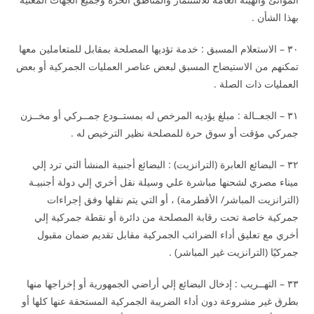
بهذا الشأن .
٣٠ – الاستعلام المسبق : خدمة تؤديها المصلحة بمقابل للمتعاملين معها
تمكنهم من الاستيضاح المسبق لبعض عناصر العمليات الجمركية أو بعض
العمليات ذات الصلة .
٣١ – الجعــالة : مبلغ يؤديه المرخص له بمستــودع جمــركي أو مخــزن
جمركي مؤقت أو سوق حرة للمصلحة نظير الترخيص له .
٣٢ – البضائع العابرة (الترانزيت) : البضائع أجنبية المنشأ التي ترد إلي
ميناء مصري لشحنها مباشرة علي وسيلة نقل أخري إلي دولة أجنبيـة
(الترانزيت المباشر/ الأقطرمة) ، أو التي يتم نقلها وفق إجراءات
جمركية خاصة تحت رقابة المصلحة من دائرة أو نقطة جمركية إلي
أخري مع تعليق أداء الضرائب الجمركية مقابل تقديم ضمان مقبول
جمركيًا (الترانزيت غير المباشر) .
٣٣ – التهــريب : إدخال البضائع إلي أراضي الجمهورية أو إخراجها منها
بطرق غير مشروعة دون أداء الضريبة الجمركية المستحقة عنها كلها أو