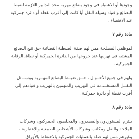
وجودها أو الاشتباه في وجود بضائع مهربة تتخذ التدابير اللازمة لضبط
البضائع واقتياد وسيلة النقل أيا كانت إلي أقرب نقطة أو دائرة جمركية
عند الاقتضاء .
مادة رقم ٧
لموظفي المصلحة ممن لهم صفة الضبطية القضائية حق تتبع البضائع
المشتبه في تهريبها عند خروجها من الدائرة الجمركية أو نطاق الرقابة
الجمركية .
ولهم في جميع الأحــوال ، حــق ضبــط البضائع المهــربة ووســائل
النقــل المستخــدمة في التهريب والمتهمين بالتهريب واقتيادهم إلي
أقرب نقطة أو دائرة جمركية .
مادة رقم ٨
يلتزم المستوردون والمصدرون والمخلصون الجمركيون وشركات
الملاحة والنقل ومكاتب وشركات الأشخاص الطبيعية والاعتبارية ،
وغيرهم ممن لهم صلة بالعمليات الجمركية بالاحتفاظ بالأوراق