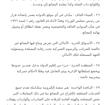
واللوائح ذات الصلة وكذا معاينة البضائع (إن وجدت) .
٢٦ – الميناء الجاف : مكـان في أي موقع بالدولـة يصدر بإنشائه قرار
من رئيـس مجلس الوزراء وفقـًا لأحكــام القانون رقم ١ لسنة ١٩٩٦
في شأن المـوانئ الجافة والتخصصية ويعتبر نقطة انطلاق أو وصول
نهائية للبضائع .
٢٧ – الأسـواق الحـرة : الأماكن التي تعرض وتباع فيها البضائع غير
خالصة الضرائب والرسوم الجمركية تحت رقابة المصلحة ومسئولية
الجهة المستغلة لتلك الأماكن .
٢٨ – المنطقـة الحـرة : جـزء من إقليم الدولة يدخل ضمــن حدودها
ويخضع لسلطاتها الإدارية ويتم التعامل فيه وفقًا لأحكام جمركية
وضريبية خاصة .
٢٩ – النـافذة الواحـدة : هي منصة إلكترونية متكـاملة تقدم جميع
الخدمات المتعلقة بالإفراج عن البضائع بما في ذلك المعاملات التي
تخص المصلحة والهيئة العامة للرقابة علي الصادرات والواردات وهيئات
الموانئ والهيئة العامة للاستثمار والمناطق الحرة وجميع الجهات المعنية