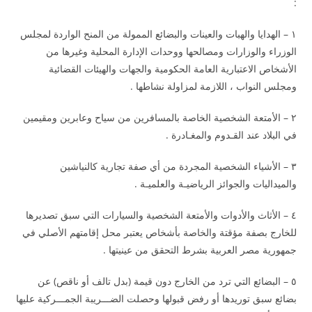
:
١ – الهدايا والهبات والعينات والبضائع الممولة من المنح الواردة لمجلس
الوزراء والوزارات ومصالحها ووحدات الإدارة المحلية وغيرها من
الأشخاص الاعتبارية العامة الحكومية والجهات والهيئات القضائية
ومجلس النواب ، اللازمة لمزاولة نشاطها .
٢ – الأمتعة الشخصية الخاصة بالمسافرين من سياح وعابرين ومقيمين
في البلاد عند القـدوم والمغـادرة .
٣ – الأشياء الشخصية المجردة من أي صفة تجارية كالنياشين
والميداليات والجوائز الرياضيـة والعلميـة .
٤ – الأثاث والأدوات والأمتعة الشخصية والسيارات التي سبق تصديرها
للخارج بصفة مؤقتة والخاصة بأشخاص يعتبر محل إقامتهم الأصلي في
جمهورية مصر العربية بشرط التحقق من عينيتها .
٥ – البضائع التي ترد من الخارج دون قيمة (بدل تالف أو ناقص) عن
بضائع سبق توريدها أو رفض قبولها وحصلت الضـــريبة الجمـــركية عليها