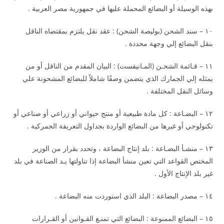
بهذه الوسيلة أو البضائع المحملة عليها في جمهورية مصر العربية .
١٠ – سند الشحن (بوليصة الشحن) : عقد نقل يلتزم بمقتضاه الناقل
بنقل البضائع إلي وجهة محددة .
١١ – قـائمة الشحـن (المـانيفست) : البيان المقدم من الناقل أو من
يمثله إلي الجمارك الذي يتضمن وصفًا شاملاً للبضائع المشحونة علي
وسائل النقل المختلفة .
١٢ – البضـاعة : كل مادة طبيعية أو منتج حيواني أو زراعي أو صناعي أو
تكنولوجي أو غيرها من البضائع الواردة بجداول التعريفة الجمركية .
١٣ – منشـأ البضـاعة : بلد إنتاج البضاعة ، وتحدد بقرار من الوزير
المختص القواعد التي تعين منشأ البضاعة إذا تناولتها يـد الصناعة في بلد
غير بلد الإنتاج الأول .
١٤ – مصدر البضاعة : البلد الذي استوردت منه البضاعة .
١٥ – البضائع الممنوعة : البضائع التي تمنـع القـوانين أو القـرارات