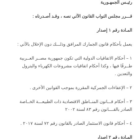
رئيـس الجمهـورية
قـــرر مجلس النواب القانون الآتي نصه ، وقـد أصـدرناه :
المـادة رقم ١ إصدار
يعمل بأحكام قانون الجمارك المرافق وذلـــك دون الإخلال بالآتي :
١ – أحكام الاتفاقيات الدولية التي تكون جمهورية مصــر العــربية
طــرفًا فيها ، وكذا أحكام اتفاقيات مشروعات الكهرباء والبترول
والتعدين .
٢ – الإعفاءات الجمركية المقررة بموجب القوانين الأخرى .
٣ – أحكام قـــانون المنــاطق الاقتصادية ذات الطبيعـــة الخــاصة
الصادر بالقــــانون رقم ٨٣ لسنة ٢٠٠٢
٤ – أحكام قانون الاستثمار الصادر بالقانون رقم ٧٢ لسنة ٢٠١٧ .
المـادة رقم ٢ إصدار