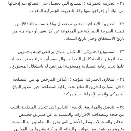
٢١ – الضريبة الجمركية : المبــالغ التي تحصـل علي البضائع عند إدخـالها
إلي البلاد أو إخراجها منها وفقًا للتعريفة الجمركية النافذة .
٢٢ – الضـريبة الإضـافية : ضـريبة تحصـل بواقـع نسـبـة (١.٥%) من
قيمــة الضريبة الجمركية غير المدفوعة عن كل شهر أو جزء منه من
تاريخ الاستحقاق وحتي تاريخ السداد .
٢٣ – المستودع الجمركي : المكــان الــذي يرخـص فيــه بتخــزين
البضــائع غير خالصة كامل الضرائب والرسوم أو بإجراء بعض العمليات
عليها تحت رقابة المصلحة ومسئولية المرخص له باستغلال المستودع .
٢٤ – المخازن الجمركية المؤقتة : الأماكن المرخص بها من المصلحة
داخل الموانئ لتخزين البضائع تحت رقابة المصلحة لحين تقديم البيان
الجمركي وإتمام الإجراءات الجمركية .
٢٥ – التدقيق والمراجعة اللاحقة : التدابير التي تتخذها المصلحة للتثبت
من صحة ومصداقية الإقرارات والمستندات عن طــريق فحـــص
الدفاتر والسجــلات ونظم الأعمال التي بحوزة المتعاملين مع المصلحة
وغيرهم بما يتفق مع القوانين واللوائح الجمركية وغيرها من القوانين