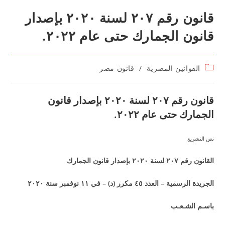
قانون رقم ٢٠٧ لسنة ٢٠٢٠ بإصدار
قانون الجمارك حتى عام ٢٠٢٢.
Post
القوانين المصرية
/
قانون مصر
category:
قانون رقم ٢٠٧ لسنة ٢٠٢٠ بإصدار قانون
الجمارك حتى عام ٢٠٢٢.
نص التشريع
القانون رقم ٢٠٧ لسنة ٢٠٢٠ بإصدار قانون الجمارك
الجريدة الرسمية – العدد ٤٥ مكرر (د) – في ١١ نوفمبر سنة ٢٠٢٠
باسـم الشـعـب