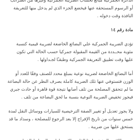
أو الرسوم المستحقة عنها فيخضع الجزء الذي لم يدخل منها للتعريفة
النافذة وقت دخوله .
مادة رقم ١٤
تؤدي الضريبة الجمركية علي البضائع الخاضعة لضريبة قيمية كنسبة
مئوية محــددة من القيمة المقبولة جمركيا حسب الحالة التي تكون
عليها وقت تطبيق التعريفة الجمركية وطبقـًا لجـداولها .
أما البضائع الخاضعة لضريبة نوعية بمبلغ محدد للصنف وفقًا للعدد أو
الوزن فتستوفي عنها تلك الضريبة كاملة بصرف النظر عن حالة البضاعة
ما لم تتحقق المصلحة من تلف أصابها نتيجة قوة قاهرة أو حادث جبري
فيجوز تخفيض الضريبة النوعية بنسبة ما لحق البضاعة من تلف .
ولا يجوز تعديل أو تغيير الصفة الترخيصية للسيارات ووسائل النقل لمدة
خمس سنوات من تاريخ الإفراج إلا بعد الرجوع للمصلحة ، وسداد ما قد
يستحق عليها من ضريبة .