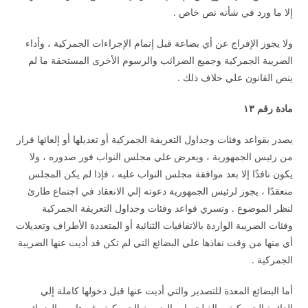
إلا ما ورد في شأنه نص خاص .
ولا يجوز الإفراج عن أي بضاعة قبل إتمام الإجراءات الجمركية ، وأداء
الضريبة الجمركية وجميع الضرائب والرسوم الأخرى المستحقة ما لم
ينص القانون علي خلاف ذلك .
مادة رقم ١٣
يصدر بقواعد وفئات وجداول التعريفة الجمركية أو تعديلها أو إلغائها قرار
من رئيس الجمهورية ، ويعرض علي مجلس النواب فور صدوره ، ولا
يكون نافذًا إلا بعد موافقة مجلس النواب عليه ، فإذا لم يكن المجلس
منعقدًا ، يجوز لرئيس الجمهورية دعوته إلي الانعقاد في اجتماع طارئ
لنظر الموضوع . وتسري قواعد وفئات وجداول التعريفة الجمركية
وفئات الضريبة الواردة بالاتفاقيات الثنائية أو المتعددة الأطراف وتعديلات
أي منها من وقت نفاذها علي البضائع التي لم تكن قد أديت عنها الضريبة
الجمركية .
أما البضائع المعدة للتصدير والتي أديت عنها قبل دخولها كاملة إلي
الدائرة الجمركية مبالغ لحساب الضريبة الجمركية وغيرها من الضرائب