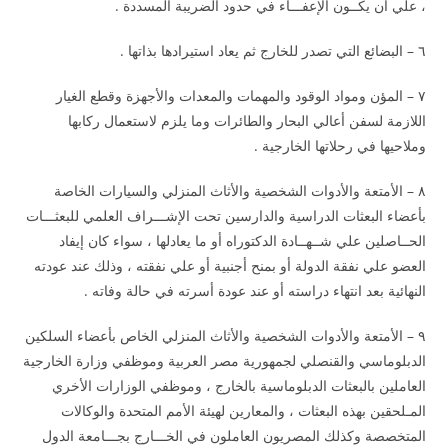
، علي أن يكــون الإعفـــاء في حدود الضريبة المسددة .
٦ – البضائع التي تصدر للخارج ثم يعاد استيرادها بذاتها .
٧ – المؤن ومواد الوقود والمهمات والمعدات والأجهزة وقطع الغيار
اللازمة لسفن أعالي البحار والطائرات وما يلزم لاستعمال ركابها
وملاحيها في رحلاتها الخارجية .
٨ – الأمتعة والأدوات الشخصية والأثاث المنزلي والسيارات الخاصة
بأعضاء البعثات الدراسية والدارسين تحت الإشـــراف العلمي للبعثـــات
الحــاصلين علي شــهــادة الدكتوراه أو ما يعادلها ، سواء كان إيفاد
العضو علي نفقة الدولة أو بمنح أجنبية أو علي نفقته ، وذلك عند عودته
النهائية بعد انتهاء دراسته أو عند عودة أسرته في حالة وفاته .
٩ – الأمتعة والأدوات الشخصية والأثاث المنزلي الخاص بأعضاء السلكين
الدبلوماسي والقنصلي لجمهورية مصر العربية وموظفي وزارة الخارجية
العاملين بالبعثات الدبلوماسية بالخارج ، وموظفي الوزارات الأخري
المـلحقين بهذه البعثات ، والمعارين لهيئة الأمم المتحدة والوكالات
المتخصصة وكذلك المصريون العاملون في الخـــارج بجـــامعة الدول