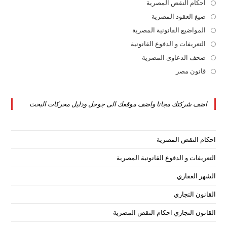
in
احكام النقض المصرية
Opens
a
in
صيغ العقود المصرية
Opens
new
a
in
المواضيع القانونية المصرية
Opens
tab
new
a
in
التعريفات و الدفوع القانونية
Opens
tab
new
a
in
صحف الدعاوى المصرية
Opens
tab
new
a
in
قانون مصر
Opens
tab
new
a
in
tab
new
a
اضف شركتك مجانا واضف موقعك الى جوجل ودليل محركات البحث
tab
new
tab
احكام النقض المصرية
التعريفات و الدفوع القانونية المصرية
الشهر العقاري
القانون التجاري
القانون التجاري احكام النقض المصرية