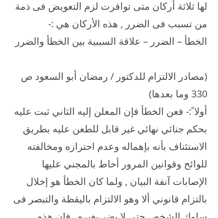
لها ثلاثة أركان متى توافرت لزم التعويض فى ذمة
من تسبب فى الضرر , هذه الأركان هي :-
الخطأ – الضرر – علاقة السببية بين الخطأ والضرر
(مصادر الالتزام للدكتور / رمضان أبو السعود ص
330 وما بعدها)
أولا ً:- فعن الخطأ فإن المعلن إليه الثاني ثبت عليه
بحكم جنائي نهائي غير قابل للطعن عليه بطريق
الاستئناف بأنه بإهماله وعدم احترازه ومخالفته
للوائح وقوانين المرور أحاط بالمجني عليها
الإصابات آنفة البيان , ولما كان الخطأ هو إخلال
بالتزام قانوني ألا وهو الالتزام باليقظة والتبصر فى
سلوك الشخص حتى لا يضر بغيره , فإن هذه