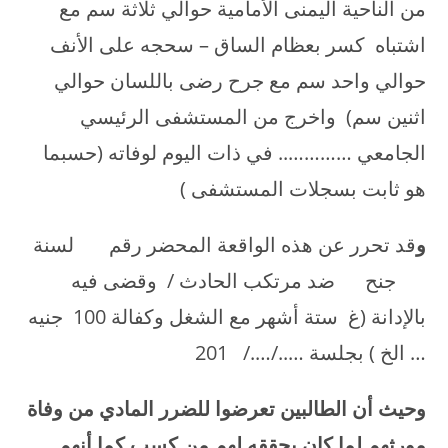
من الناحية اليمنى الأمامية حوالي ثلاثة سم مع
اشتباه كسر بعظام الساق – سحجه على الأنف
حوالي واحد سم مع جرح رضى باللسان حوالي
اثنين سم) واخرج من المستشفى الرئيسي
الجامعي ………….. في ذات اليوم لوفاته (حسبما
هو ثابت بسجلات المستشفى )
و
قد تحرر عن هذه الواقعة المحضر رقم لسنة
جنح ضد مرتكب الحادث / وقضى فيه
بالإدانة (غ ستة أشهر مع الشغل وكفالة 100 جنيه
… الخ ) بجلسة …../…./ 201
وحيث أن الطالبين تعرضوا للضرر المادي من وفاة
مورثهم لما كان يحققه لهم من كسب كما أنهم