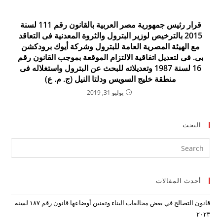
قرار رئيس جمهورية مصر العربية بالقانون رقم 111 لسنة
2015 بالترخيص لوزير البترول والثروة المعدنية فى التعاقد
مع الهيئة المصرية العامة للبترول وشركة أيوك برودكشن
بى. فى لتعديل اتفاقية الالتزام الموقعة بموجب القانون رقم
16 لسنة 1987 وتعديلاته للبحث عن البترول واستغلاله فى
منطقة خليج السويس ودلتا النيل (ج. م. ع)
يوليو 31, 2019
البحث
ress
ape
to
أحدث المقالات
lose
the
قانون التصالح في بعض مخالفات البناء وتقنين أوضاعها قانون رقم ۱۸۷ لسنة
arch
۲۰۲۳
nel.