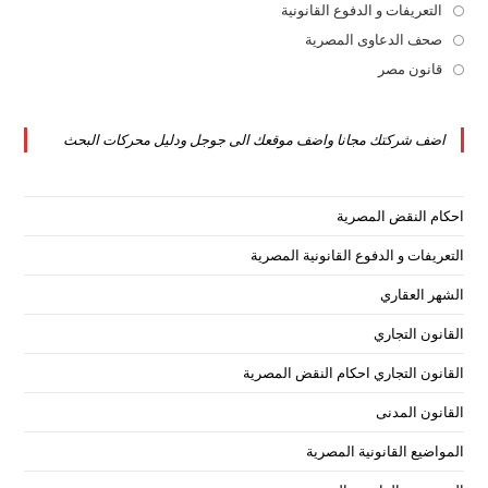
tab
new
a
in
التعريفات و الدفوع القانونية
Opens
tab
new
a
in
صحف الدعاوى المصرية
Opens
tab
new
a
in
قانون مصر
Opens
tab
new
a
in
tab
new
a
اضف شركتك مجانا واضف موقعك الى جوجل ودليل محركات البحث
tab
new
tab
احكام النقض المصرية
التعريفات و الدفوع القانونية المصرية
الشهر العقاري
القانون التجاري
القانون التجاري احكام النقض المصرية
القانون المدنى
المواضيع القانونية المصرية