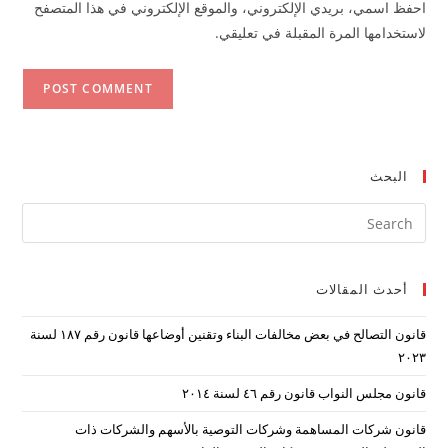
احفظ اسمي، بريدي الإلكتروني، والموقع الإلكتروني في هذا المتصفح
(optional)
لاستخدامها المرة المقبلة في تعليقي.
البحث
ress
ape
to
أحدث المقالات
lose
the
قانون التصالح في بعض مخالفات البناء وتقنين أوضاعها قانون رقم ۱۸۷ لسنة
arch
۲۰۲۳
nel.
قانون مجلس النواب قانون رقم ٤٦ لسنة ٢٠١٤
قانون شركات المساهمة وشركات التوصية بالأسهم والشركات ذات