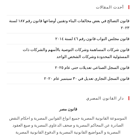
أحدث المقالات
lose
the
قانون التصالح في بعض مخالفات البناء وتقنين أوضاعها قانون رقم ۱۸۷ لسنة
arch
۲۰۲۳
nel.
قانون مجلس النواب قانون رقم ٤٦ لسنة ٢٠١٤
قانون شركات المساهمة وشركات التوصية بالأسهم والشركات ذات
المسئولية المحدودة وشركات الشخص الواحد
قانون السجل الصناعى تعديلات حتى عام ٢٠٢٥
قانون السجل التجارى تعديل في ٣٠ سبتمبر عام ٢٠٢٠
دار القانون المصري
قانون مصر
الموسوعة القانونية المصرية جميع انواع القوانين المصرية و احكام النقض
الصادرة عن المحاكم المصرية و صحف الدعاوى المصرية و صيغ العقود
المصرية و المواضيع القانونية المصرية و الدفوع القانونية المصرية