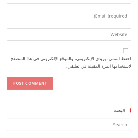
your
name
Enter
or
your
username
email
Enter
to
address
your
comment
to
website
comment
URL
احفظ اسمي، بريدي الإلكتروني، والموقع الإلكتروني في هذا المتصفح
(optional)
لاستخدامها المرة المقبلة في تعليقي.
البحث
ress
ape
to