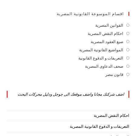
اقسام الموسوعة القانونية المصرية
القوانين المصرية
Opens
in
احكام النقض المصرية
Opens
a
in
صيغ العقود المصرية
Opens
new
a
in
المواضيع القانونية المصرية
Opens
tab
new
a
in
التعريفات و الدفوع القانونية
Opens
tab
new
a
in
صحف الدعاوى المصرية
Opens
tab
new
a
in
قانون مصر
Opens
tab
new
a
in
tab
new
a
اضف شركتك مجانا واضف موقعك الى جوجل ودليل محركات البحث
tab
new
tab
احكام النقض المصرية
التعريفات و الدفوع القانونية المصرية