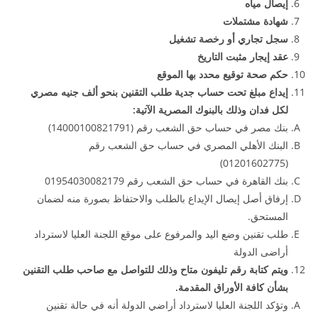
إيصال مياه
شهادة مشتملات
سجل تجاري أو رخصة تشغيل
عقد إيجار مثبت التاريخ
حكم صحة توقيع محدد بها الموقع
إيداع مبلغ تحت حساب جدية طلب التقنين بنحو ألف جنيه مصري
لكل فدان وذلك بالبنوك المصرية الآتية:
بنك مصر في حساب حق الشعب رقم (14000100821791)
البنك الأهلي المصري في حساب حق الشعب رقم
(01201602775)
بنك القاهرة في حساب حق الشعب رقم 01954030082179
إرفاق أصل إيصال الإيداع بالطلب والاحتفاظ بصورة منه لضمان
المستحق.
طلب تقنين وضع اليد والمرفوع على موقع اللجنة العليا لاسترداد
أراضى الدولة
ويتم كتابة رقم تليفون متاح وذلك للتواصل مع صاحب طلب التقنين
بشأن كافة الأوراق المقدمة.
وتؤكد اللجنة العليا لاسترداد أراضي الدولة أنه في حالة تقنين