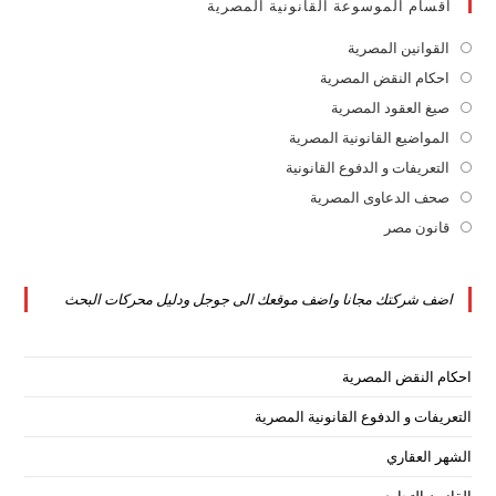
اقسام الموسوعة القانونية المصرية
القوانين المصرية
Opens
in
احكام النقض المصرية
Opens
a
in
صيغ العقود المصرية
Opens
new
a
in
المواضيع القانونية المصرية
Opens
tab
new
a
in
التعريفات و الدفوع القانونية
Opens
tab
new
a
in
صحف الدعاوى المصرية
Opens
tab
new
a
in
قانون مصر
Opens
tab
new
a
in
tab
new
a
اضف شركتك مجانا واضف موقعك الى جوجل ودليل محركات البحث
tab
new
tab
احكام النقض المصرية
التعريفات و الدفوع القانونية المصرية
الشهر العقاري
القانون التجاري