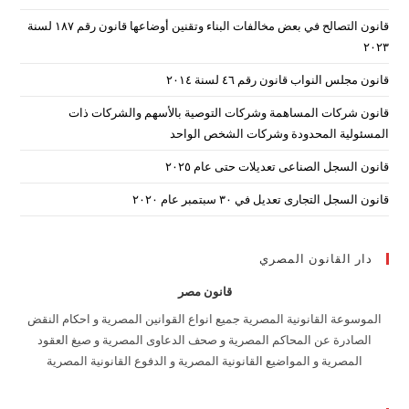
the
قانون التصالح في بعض مخالفات البناء وتقنين أوضاعها قانون رقم ۱۸۷ لسنة
arch
۲۰۲۳
nel.
قانون مجلس النواب قانون رقم ٤٦ لسنة ٢٠١٤
قانون شركات المساهمة وشركات التوصية بالأسهم والشركات ذات
المسئولية المحدودة وشركات الشخص الواحد
قانون السجل الصناعى تعديلات حتى عام ٢٠٢٥
قانون السجل التجارى تعديل في ٣٠ سبتمبر عام ٢٠٢٠
دار القانون المصري
قانون مصر
الموسوعة القانونية المصرية جميع انواع القوانين المصرية و احكام النقض
الصادرة عن المحاكم المصرية و صحف الدعاوى المصرية و صيغ العقود
المصرية و المواضيع القانونية المصرية و الدفوع القانونية المصرية