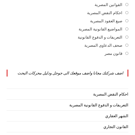
القوانين المصرية
Opens
in
احكام النقض المصرية
Opens
a
in
صيغ العقود المصرية
Opens
new
a
in
المواضيع القانونية المصرية
Opens
tab
new
a
in
التعريفات و الدفوع القانونية
Opens
tab
new
a
in
صحف الدعاوى المصرية
Opens
tab
new
a
in
قانون مصر
Opens
tab
new
a
in
tab
new
a
اضف شركتك مجانا واضف موقعك الى جوجل ودليل محركات البحث
tab
new
tab
احكام النقض المصرية
التعريفات و الدفوع القانونية المصرية
الشهر العقاري
القانون التجاري