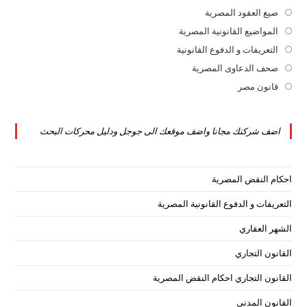
a
in
صيغ العقود المصرية
Opens
new
a
in
المواضيع القانونية المصرية
Opens
tab
new
a
in
التعريفات و الدفوع القانونية
Opens
tab
new
a
in
صحف الدعاوى المصرية
Opens
tab
new
a
in
قانون مصر
Opens
tab
new
a
in
tab
new
a
اضف شركتك مجانا واضف موقعك الى جوجل ودليل محركات البحث
tab
new
tab
احكام النقض المصرية
التعريفات و الدفوع القانونية المصرية
الشهر العقاري
القانون التجاري
القانون التجاري احكام النقض المصرية
القانون المدنى