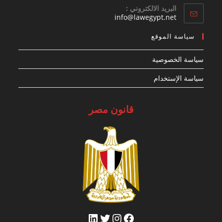
البريد الالكتروني :
Opens
info@lawegypt.net
in
your
سياسة الموقع
application
سياسة الخصوصية
سياسة الإستخدام
قانون مصر
فيسبوك
تويتر
إنستجرام
لينكد إن