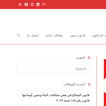
Toggle
الدعاوى
قانون مصر
مقالات عامة
اتصل بنا
website
البحث
Press
search
Escape
to
أحدث المقالات
close
the
قانون التصالح في بعض مخالفات البناء وتقنين أوضاعها
search
قانون رقم ۱۸۷ لسنة ۲۰۲۳
panel.