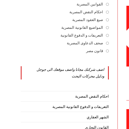
القوانين المصرية
Opens
in
احكام النقض المصرية
Opens
a
in
صيغ العقود المصرية
Opens
new
a
in
المواضيع القانونية المصرية
Opens
tab
new
a
in
التعريفات و الدفوع القانونية
Opens
tab
new
a
in
صحف الدعاوى المصرية
Opens
tab
new
a
in
قانون مصر
Opens
tab
new
a
in
tab
new
a
اضف شركتك مجانا واضف موقعك الى جوجل
tab
new
ودليل محركات البحث
tab
احكام النقض المصرية
التعريفات و الدفوع القانونية المصرية
الشهر العقاري
القانون التجاري