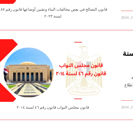
قانون التصالح في بعض مخالفات البناء وتقنين أوضاعها 
لسنة ۲۰۲۳
واب قانون رقم ٤٦ لسنة
قم ٤٦ لسنة
طلاع
قانون مجلس النواب قانون رقم ٤٦ لسنة ٢٠١٤