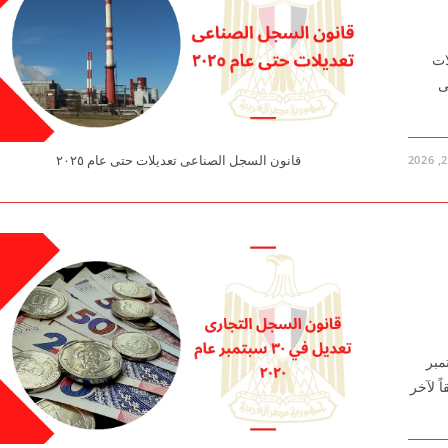
لتعديلات
اعى
قانون السجل الصناعى تعديلات حتى عام ٢٠٢٥
٣ لسنة ١٩٧٦ تعديل في ٣٠ سبتمبر
(وفقاً لآخر