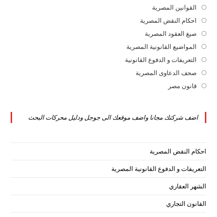
القوانين المصرية
Opens
in
احكام النقض المصرية
Opens
a
in
صيغ العقود المصرية
Opens
new
a
in
المواضيع القانونية المصرية
Opens
tab
new
a
in
التعريفات و الدفوع القانونية
Opens
tab
new
a
in
صحف الدعاوى المصرية
Opens
tab
new
a
in
قانون مصر
Opens
tab
new
a
in
tab
new
a
اضف شركتك مجانا واضف موقعك الى جوجل ودليل محركات البحث
tab
new
tab
احكام النقض المصرية
التعريفات و الدفوع القانونية المصرية
الشهر العقاري
القانون التجاري