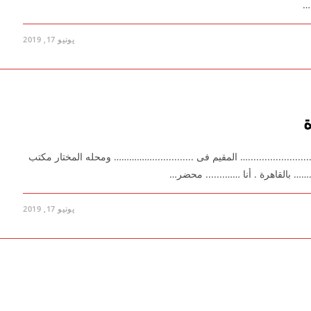
ا…
يونيو 17, 2019
لى طلب السيد /….............................… المقيم فى ...............…………… ومحله المختار مكتب
.....…… بالقاهرة . أنا ……....... محضر…
يونيو 17, 2019