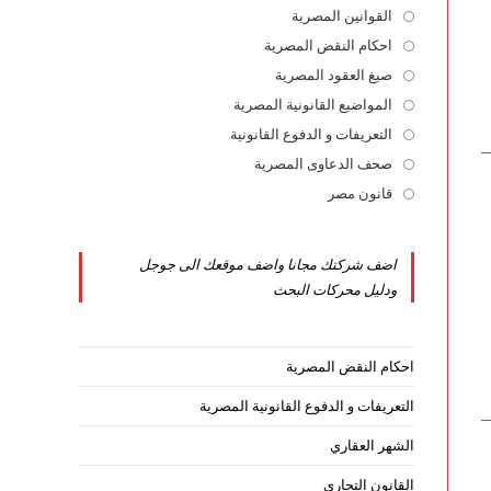
القوانين المصرية
Opens
in
احكام النقض المصرية
Opens
a
in
صيغ العقود المصرية
Opens
new
a
in
المواضيع القانونية المصرية
Opens
tab
new
a
in
التعريفات و الدفوع القانونية
Opens
tab
new
a
in
صحف الدعاوى المصرية
Opens
tab
new
a
in
قانون مصر
Opens
tab
new
a
in
tab
new
a
اضف شركتك مجانا واضف موقعك الى جوجل
tab
new
ودليل محركات البحث
tab
احكام النقض المصرية
التعريفات و الدفوع القانونية المصرية
الشهر العقاري
القانون التجاري