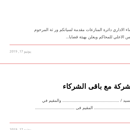
 الاداري دائرة المنازعات مقدمة لسياتكم ور ثة المرحوم
يونيو 17, 2019
ركة مع باقى الشركاء
يوم ………… الموافق / / 2019 بناء على طلب من ۱- السيد / ................................................. والمقيم في
....... ۲- السيد / .................................................. المقيم فى ..................................
يونيو 17, 2019