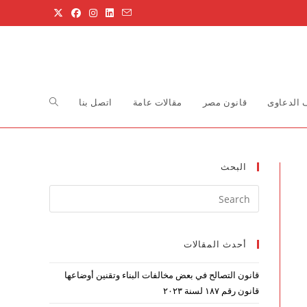
Toggle
الدعاوى
قانون مصر
مقالات عامة
اتصل بنا
website
البحث
Press
search
Escape
to
أحدث المقالات
close
the
قانون التصالح في بعض مخالفات البناء وتقنين أوضاعها
search
قانون رقم ۱۸۷ لسنة ۲۰۲۳
panel.