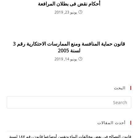
أحكام نقض فى بطلان المرافعة
يونيو 23, 2019
قانون حماية المنافسة ومنع الممارسات الاحتكارية رقم 3
لسنة 2005
يونيو 14, 2019
البحث
ress
ape
to
أحدث المقالات
lose
the
قانون التصالح في بعض مخالفات البناء وتقنين أوضاعها قانون رقم ۱۸۷ لسنة