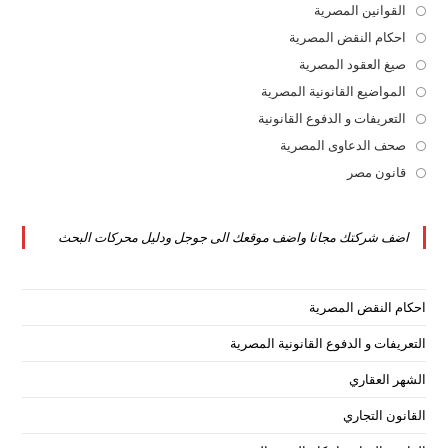
القوانين المصرية
Opens
in
احكام النقض المصرية
Opens
a
in
صيغ العقود المصرية
Opens
new
a
in
المواضيع القانونية المصرية
Opens
tab
new
a
in
التعريفات و الدفوع القانونية
Opens
tab
new
a
in
صحف الدعاوى المصرية
Opens
tab
new
a
in
قانون مصر
Opens
tab
new
a
in
tab
new
a
اضف شركتك مجانا واضف موقعك الى جوجل ودليل محركات البحث
tab
new
tab
احكام النقض المصرية
التعريفات و الدفوع القانونية المصرية
الشهر العقاري
القانون التجاري