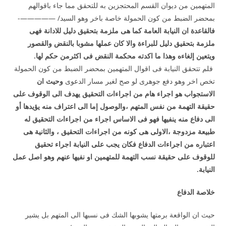
المتهمين من ديوان القسم المحتجزين به للتحقق مما جاء باقوالهم
بمحضر الضبط من كون الحمولة خاصة باخر وهو السيد/ —————-
فالقاعدة ان النيابة العامة كما هى ملزمة بتحقيق دليل للادانة فهى
ملزمة بتحقيق دليل للبراءة والا كان عملها مشوبا بالنقض والقصور
ويتعين إلغاءه وهذا ما اكدته محكمة النقض فى اكثرمن حكم لها.
فلم تتحقق النيابة فى اقوال المتهمين بمحضر الضبط من كون الحمولة
تخص اخر وهو دفع جوهرى لو صح لغير مسار الدعوى
وحيث ان
الاستجواب هو اجراء
هام من اجراءات التحقيق يهدف الى الوقوف على
حقيقة التهمة من نفس المتهم ،والوصول إما الى اعتراف منه يؤيدها أو
الى دفاع منه ينفيها فهو فى الاساس اجراء من اجراءات التحقيق له
طبيعة مزدوجة ،الاولى هى كونه من اجراءات التحقيق ، والثانية هى
اعتباره من اجراءات الدفاع فكان يجب على النيابة اجراء تحقيق
للوقوف على حقيقة نسب التهمة للمتهمين او نفيها عنهم وهو اصل عمل
النيابة.
خلاصة الدفاع
حيث ان الواقعة برمتها يشوبها الشك فى نسبها الى المتهم بل يشير