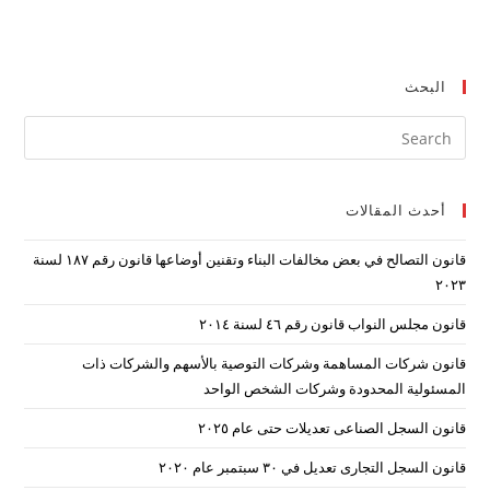
البحث
ress
ape
to
أحدث المقالات
lose
the
قانون التصالح في بعض مخالفات البناء وتقنين أوضاعها قانون رقم ۱۸۷ لسنة
arch
۲۰۲۳
nel.
قانون مجلس النواب قانون رقم ٤٦ لسنة ٢٠١٤
قانون شركات المساهمة وشركات التوصية بالأسهم والشركات ذات
المسئولية المحدودة وشركات الشخص الواحد
قانون السجل الصناعى تعديلات حتى عام ٢٠٢٥
قانون السجل التجارى تعديل في ٣٠ سبتمبر عام ٢٠٢٠