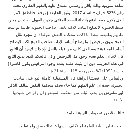
سلعة تموينية وذلك باقرار رسمي مصدق عليه بالشهر العقارى تحت
رقم 5236 حرف ج لسنة 2017 توثيق الخليفة {مرفق حافظة} الامر
الذى يكون معه الدفع بانتفاء القصد الجنائى جدير بالقبول
حيث ان مجرد
ضبط الحمولة لايصلح اساسا لادانة تابعى صاحب الحمولة طالما لم يثبت
علمهم بطبيعتها وهذا ما اكدته محكمة النقض بقولها
{ ان مجرد نقل
القمح بدون ترخيص إنما يصلح أساسا لإدانة صاحب القمح لكنه لايصلح
أساسا لمعاقبة تابعه الذى كلف من قبله بالنقل ،إذ ذلك لايفيد أن التابع
كان لابد ان يعلم بعدم وجود هذا الترخيص واذن فالحكم الذى يدين التابع
فى هذة الجريمة دون ان يثبت علمه بعدم وجود الترخيص يكون قاصرا }
جلسة 8/1/1952 طعن رقم 1118 سنة 21 ق
وبالقياس على قضيتنا الراهنة فان المسئولية كاملة تقع على صاحب
الحمولة
حيث ان علم المتهم كما جاء بحكم محكمة النقض سالف الذكر
غير مفترض
بل يحب اثباته من محكمة الموضوع ان وقر فى عقيدتها
الادانة .
ثالثا :- قصور تحقيقات النيابة العامة
الحقيقة ان النيابة العامة لم تكلف نفسها عناء التحقيق ولم تطلب