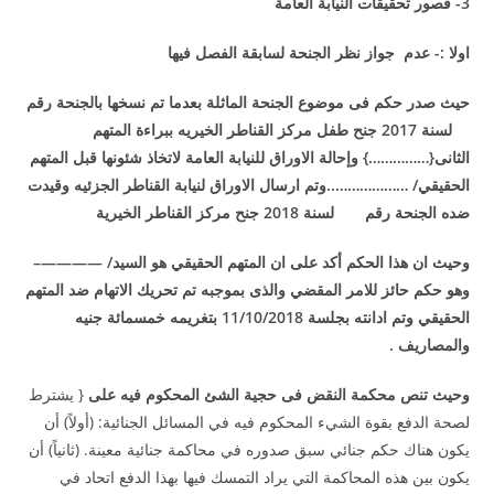
3- قصور تحقيقات النيابة العامة
اولا :- عدم جواز نظر الجنحة لسابقة الفصل فيها
حيث صدر حكم فى موضوع الجنحة الماثلة بعدما تم نسخها بالجنحة رقم
لسنة 2017 جنح طفل مركز القناطر الخيريه ببراءة المتهم
الثانى{……………} وإحالة الاوراق للنيابة العامة لاتخاذ شئونها قبل المتهم
الحقيقي/ ………………..وتم ارسال الاوراق لنيابة القناطر الجزئيه وقيدت
ضده الجنحة رقم لسنة 2018 جنح مركز القناطر الخيرية
وحيث ان هذا الحكم أكد على ان المتهم الحقيقي هو السيد/ ————–
وهو حكم حائز للامر المقضي والذى بموجبه تم تحريك الاتهام ضد المتهم
الحقيقي وتم ادانته بجلسة 11/10/2018 بتغريمه خمسمائة جنيه
والمصاريف .
وحيث تنص محكمة النقض فى حجية الشئ المحكوم فيه على
{ يشترط
لصحة الدفع بقوة الشيء المحكوم فيه في المسائل الجنائية: (أولاً) أن
يكون هناك حكم جنائي سبق صدوره في محاكمة جنائية معينة. (ثانياً) أن
يكون بين هذه المحاكمة التي يراد التمسك فيها بهذا الدفع اتحاد في