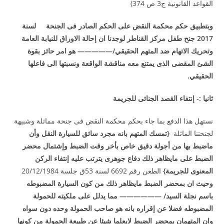
القواعد القانونية ج3 ص 374)
وبتطبيق حكم محكمة النقض على الحكم الصادر فى الجنحة لسنة
2017 جنح طفل مركز القناطر لوجدنا ان إحالة الاوراق للنيابة العامة
وتحريك الاتهام ضد المتهم الحقيقي/————— هو امر حائز بقوة
الشئ المقضى الذى يمتنع معه مناقشة الواقعة ونسبتها الى فاعلها
الحقيقي.
ثانيا :- إنتفاء القصد الجنائى للجريمة
نستهل هذا الدفع بما جاء بحكم محكمة النقض فى جنحة مماثلة وشبيهة
لجنحتنا الماثلة
{تمسك المتهم بانه مجرد سائق للسيارة النقل وأن
ماضبط بها من أجولة دقيق خاص بأخر وقت الضبط وإشتمال محضر
الضبط على مايظاهر ذلك دفاع جوهرى يترتب عليه إنتفاء الركن
المعنوى للجريمة}
الطعن رقم 6692 لسنة 53ق جلسة 20/12/1984
وحيث ان بمحضر الضبط مايظاهر ذلك من كون السيارة المضبوطه
باسم نجلة السيد/ —————— مما يدلل على ملكيته للحمولة
المضبوطه فضلا عن إقراره بانه هو صاحب الحمولة وحده دون سواه
وان المتهمان بمحضر الضبط لايعلما شيئا عن طبيعة الحمولة من كونها