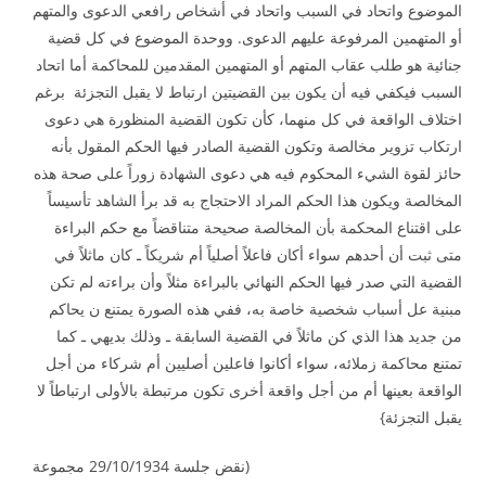
الموضوع واتحاد في السبب واتحاد في أشخاص رافعي الدعوى والمتهم
أو المتهمين المرفوعة عليهم الدعوى. ووحدة الموضوع في كل قضية
جنائية هو طلب عقاب المتهم أو المتهمين المقدمين للمحاكمة أما اتحاد
السبب فيكفي فيه أن يكون بين القضيتين ارتباط لا يقبل التجزئة برغم
اختلاف الواقعة في كل منهما، كأن تكون القضية المنظورة هي دعوى
ارتكاب تزوير مخالصة وتكون القضية الصادر فيها الحكم المقول بأنه
حائز لقوة الشيء المحكوم فيه هي دعوى الشهادة زوراً على صحة هذه
المخالصة ويكون هذا الحكم المراد الاحتجاج به قد برأ الشاهد تأسيساً
على اقتناع المحكمة بأن المخالصة صحيحة متناقضاً مع حكم البراءة
متى ثبت أن أحدهم سواء أكان فاعلاً أصلياً أم شريكاً ـ كان ماثلاً في
القضية التي صدر فيها الحكم النهائي بالبراءة مثلاً وأن براءته لم تكن
مبنية عل أسباب شخصية خاصة به، ففي هذه الصورة يمتنع ن يحاكم
من جديد هذا الذي كن ماثلاً في القضية السابقة ـ وذلك بديهي ـ كما
تمتنع محاكمة زملائه، سواء أكانوا فاعلين أصليين أم شركاء من أجل
الواقعة بعينها أم من أجل واقعة أخرى تكون مرتبطة بالأولى ارتباطاً لا
يقبل التجزئة}
(نقض جلسة 29/10/1934 مجموعة