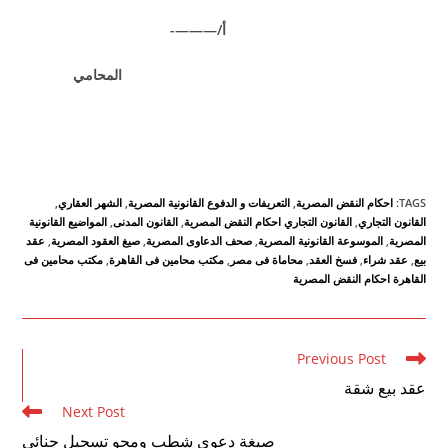
أ/———-
المحامي
TAGS
:
احكام النقض المصرية
,
التعريفات و الدفوع القانونية المصرية
,
الشهر العقاري
,
القانون التجاري
,
القانون التجاري احكام النقض المصرية
,
القانون المدنى
,
المواضيع القانونية
المصرية
,
الموسوعة القانونية المصرية
,
صحف الدعاوى المصرية
,
صيغ العقود المصرية
,
عقد
بيع
,
عقد شراء
,
فسخ العقد
,
محاماة فى مصر
,
مكتب محامين فى القاهرة
,
مكتب محامين فى
القاهرة احكام النقض المصرية
Read
Previous Post
more
عقد بيع شقة
articles
Next Post
صيغة دعوى شطب ومحو تسجيل جنائي