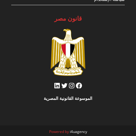
قانون مصر
فيسبوك
تويتر
إنستجرام
لينكد إن
الموسوعة القانونية المصرية
Powered by
i4uagency