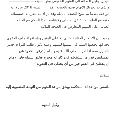
اليقين وعين العدالة الى المتهم الحقيقي وهو السيد/
———————
والذى تم تحريك الاتهام ضده بالجنحة رقم لسنة 2018 عن ذات
الواقعة بعدما تم نسخ الجنحة الماثلة وقد تم ادانته بتغريمه خمسمائة
جنيه مع العلم انه الفاعل الاصلى ولايتناسب هذا الحكم مع الحكم
الغيابى على المتهم المعارض فى الجنحة الماثلة.
وحيث ان الاحكام الجنائية لاتبنى إلا على اليقين وبإستقراء ملف الدعوى
نجد انها يحيطها الشك فى نسبتها للمتهم وعليه يكون طلب البراءة جدير
بالقبول مصداقا لقوله صلى الله عليه وسلم
{ادرءوا الحدود عن
المسلمين قدر ما استطعتم فان كان له مخرج فخلوا سبيله فان الامام
ان يخطئ فى العفو خير من أن يخطئ فى العقوبة }
لـــذلك
نلتمس من عدالة المحكمة وبحق ببراءة المتهم من التهمة المنسوبة إليه
.
وكيل المتهم