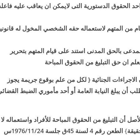
احد الحقوق الدستورية التى لايمكن ان يعاقب عليه فاعله
اتهام من المتهم لاستعماله حقه الشخصي المخول له قانونيا
لمدعى بالحق المدنى استند على قيام المتهم بتحرير
 على ذلك المادة 25 من قانون الاجراءات الجنائية { لكل من علم بوقوع جريمة يجوز
لب أن يبلغ النيابة العامة أو أحد مأموري الضبط القضائ
لأصل أن التبليغ من الحقوق المباحة للأفراد واستعماله لا
قيقة
}
الطعن رقم 4 لسنة 45ق جلسة 1976/11/24س