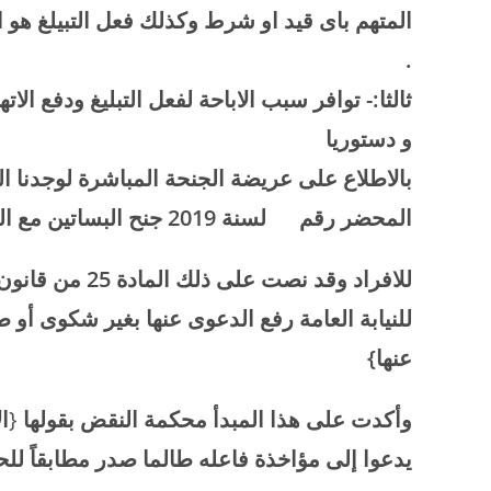
المتهم باى قيد او شرط وكذلك فعل التبيلغ هو 
.
ثالثا:- توافر سبب الاباحة لفعل التبليغ ودفع ال
و دستوريا
بالاطلاع على عريضة الجنحة المباشرة لوجدنا ا
المحضر رقم لسنة 2019 جنح البساتين مع العلم ان حق التبليغ من الحقوق المباحة
للافراد وقد نصت
للنيابة العامة رفع الدعوى عنها بغير شكوى أو ط
عنها}
وأكدت على هذا المبدأ محكمة النقض بقولها
{
ا
يدعوا إلى مؤاخذة فاعله طالما صدر مطابقاً للح