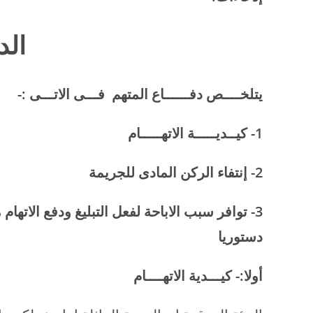
الد
يتلخــــص دفــــــاع المتهم فـــى الاتـــى :-
1- كيــديـــــة الاتهـــــام
2- إنتفاء الركن المادى للجريمة
3- توافر سبب الاباحة لفعل التبليغ ودفع الاته
دستوريا
أولا:- كيـــدية الاتهــــام