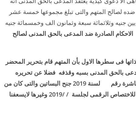
اهى الا دعوى كيدية يعتقد المدعى بالحق المدنى انه
 ضده لصالح المتهم والتى تبلغ مجموعها خمسة عشر
5،387، جنيه {خمسة ملايين جنيه وثلاثمائة سبعة وثمانون الف وخمسمائة جنيه
فظة مستندات (1) رقم الاحكام الصادرة ضد المدعى بالحق المدنى لصالح
ذاتها فى سطرها الاول بأن المتهم قام بتحرير المحضر
فضلا عن تحريره
محاضر اخرى كاذبة ضد المتهم منها الجنحة المباشرة رقم لسنة 2019 جنح البساتين والتى كان من
المفترض نظرها بتلك الجلسة الا انها قد احيلت للاختصاص الرقمى لجلسة / /2019 وغيرها لايسعفنا