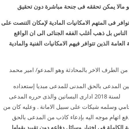
هو مالا يمكن تحققه فى جنحة مباشرة دون تحقيق
افر فى المتهم الامكانيات المادية لإمكان التنصت على
 الناس بل ذهب أغلب الفقه الجنائى الى ان الواقع
امة الذين تتوافر فيهم الامكانيات الفنية والمادية
من الطرف الاخر بالمحادثة وهو المدعو/ امير محمد
بين المدعى بالحق المدنى للمدعى مبديا إستعداده
المثول امام النيابة للادلاء بشهادته فى المحضر لسنة 2018 ادارى البساتين والذى حرره المدعى
محامي وسلمه شيكات على سبيل الامانة . وعليه كان من
فع اتهام موجه اليه بإدعاء كاذب من المدعى بالحق
لكاملة فى اختيار وسائل دفاعه دون تقييد بقولها