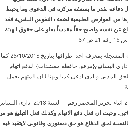
ئل دفاعه بقدر ما يسعفه مركزه فى الدعوى وما يحيط
ا من العوارض الطبيعية لضعف النفوس البشرية فقد
ع عن نفسه واصبح حقاً مقدساً يعلو على حقوق الهيئة
وما كان من المتهم إلا ان استخدم تلك المحادثة المسجلة بمعرفة احد اطرافها بتاريخ 25/10/2018 كما
 ثابت باوراق المحضر رقم لسنة 2018 ادارى البساتين{مرفق حافظة مستندات} لدفع اتهام
الحق المدنى والذى ادعى كذبا وبهتانا ان المتهم يعمل
ة
واستخدمها المتهم بتاريخ لاحق تحديدا / /2018 اثناء تحرير المحضر رقم لسنة 2018 ادارى ال
وحيث ان فعل دفع الاتهام وكذلك فعل التبليغ هو من
النسبة لحق الدفاع هو حق دستورى وقانونى لايتقيد فيه