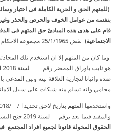
(للمتهم الحق و الحرية الكاملة فى اختيار وسا
بنفسه من عوامل الخوف والحرص والحذر وغيره
قام على هدى هذه المبادئ حق المتهم فى الدفا
الاجتماعية)
نقض 25/1/1965 مجموعة الاحكام س 16 رقم 21 ص 87
هو
ضده وإثباتا لتجارية العلاقة بينه وبين المدعى ب
محامي وانه تسلم منه شيكات على سبيل الامان
والمقيد فيما بعد برقم لسنة 2019 جنح البساتين.
الحقوق المخولة قانونا لجميع افراد المجتمع فب