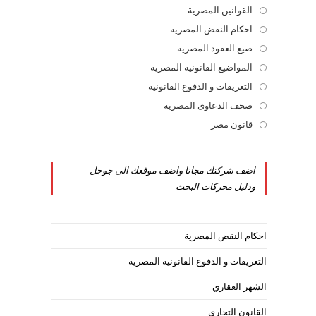
القوانين المصرية
Opens
in
احكام النقض المصرية
Opens
a
in
صيغ العقود المصرية
Opens
new
a
in
المواضيع القانونية المصرية
Opens
tab
new
a
in
التعريفات و الدفوع القانونية
Opens
tab
new
a
in
صحف الدعاوى المصرية
Opens
tab
new
a
in
قانون مصر
Opens
tab
new
a
in
tab
new
a
اضف شركتك مجانا واضف موقعك الى جوجل
tab
new
ودليل محركات البحث
tab
احكام النقض المصرية
التعريفات و الدفوع القانونية المصرية
الشهر العقاري
القانون التجاري