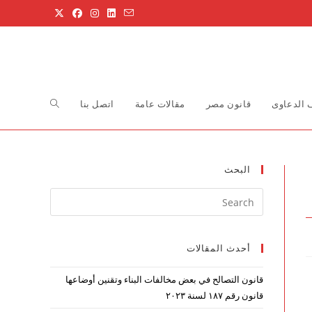
Toggle
الدعاوى
قانون مصر
مقالات عامة
اتصل بنا
website
البحث
Press
search
Escape
to
أحدث المقالات
close
the
قانون التصالح في بعض مخالفات البناء وتقنين أوضاعها
search
قانون رقم ۱۸۷ لسنة ۲۰۲۳
panel.