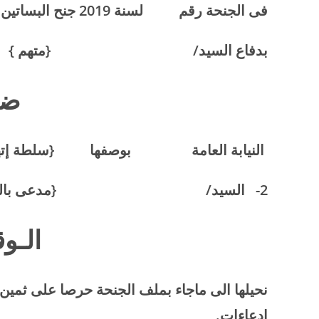
فى الجنحة رقم لسنة 2019 جنح البساتين المحدد لنظرها جلسة / /201
بدفاع السيد/
{متهم }
ضــ
النيابة العامة بوصفها {سلطة إتها
2- السيد/ {مدعى بالحق المدنى}
الـوق
نحيلها الى ماجاء بملف الجنحة حرصا على ثمين و
إدعاءات.