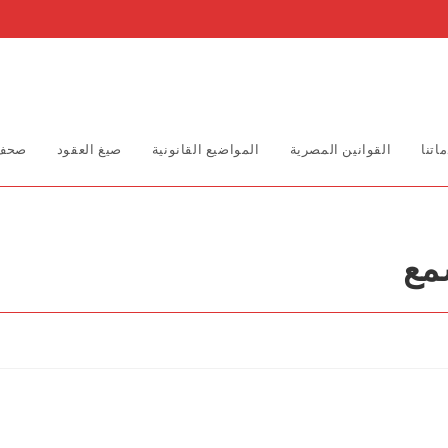
اتنا
القوانين المصرية
المواضيع القانونية
صيغ العقود
صحف 
مع