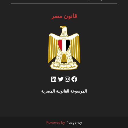
قانون مصر
فيسبوك
تويتر
إنستجرام
لينكد إن
الموسوعة القانونية المصرية
Powered by
i4uagency