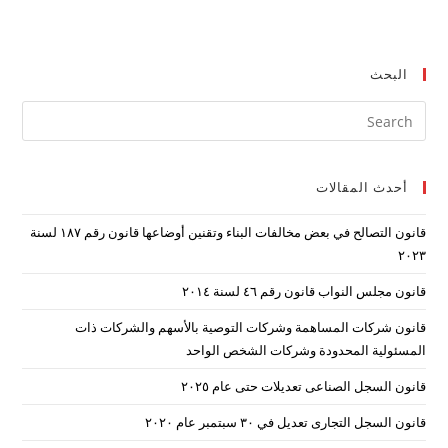
البحث
ress
ape
to
أحدث المقالات
lose
the
قانون التصالح في بعض مخالفات البناء وتقنين أوضاعها قانون رقم ۱۸۷ لسنة
arch
۲۰۲۳
nel.
قانون مجلس النواب قانون رقم ٤٦ لسنة ٢٠١٤
قانون شركات المساهمة وشركات التوصية بالأسهم والشركات ذات
المسئولية المحدودة وشركات الشخص الواحد
قانون السجل الصناعى تعديلات حتى عام ٢٠٢٥
قانون السجل التجارى تعديل في ٣٠ سبتمبر عام ٢٠٢٠