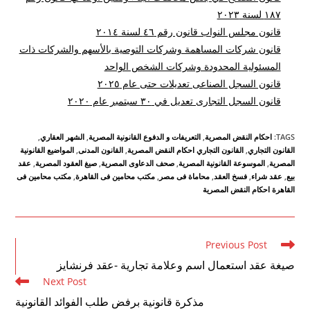
۱۸۷ لسنة ۲۰۲۳
قانون مجلس النواب قانون رقم ٤٦ لسنة ٢٠١٤
قانون شركات المساهمة وشركات التوصية بالأسهم والشركات ذات
المسئولية المحدودة وشركات الشخص الواحد
قانون السجل الصناعى تعديلات حتى عام ٢٠٢٥
قانون السجل التجارى تعديل في ٣٠ سبتمبر عام ٢٠٢٠
TAGS
:
احكام النقض المصرية
,
التعريفات و الدفوع القانونية المصرية
,
الشهر العقاري
,
القانون التجاري
,
القانون التجاري احكام النقض المصرية
,
القانون المدنى
,
المواضيع القانونية
المصرية
,
الموسوعة القانونية المصرية
,
صحف الدعاوى المصرية
,
صيغ العقود المصرية
,
عقد
بيع
,
عقد شراء
,
فسخ العقد
,
محاماة فى مصر
,
مكتب محامين فى القاهرة
,
مكتب محامين فى
القاهرة احكام النقض المصرية
Read
Previous Post
more
صيغة عقد استعمال اسم وعلامة تجارية -عقد فرنشايز
articles
Next Post
مذكرة قانونية برفض طلب الفوائد القانونية