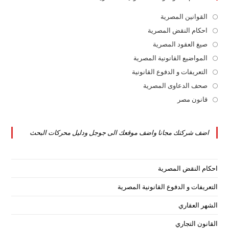
القوانين المصرية
Opens
in
احكام النقض المصرية
Opens
a
in
صيغ العقود المصرية
Opens
new
a
in
المواضيع القانونية المصرية
Opens
tab
new
a
in
التعريفات و الدفوع القانونية
Opens
tab
new
a
in
صحف الدعاوى المصرية
Opens
tab
new
a
in
قانون مصر
Opens
tab
new
a
in
tab
new
a
اضف شركتك مجانا واضف موقعك الى جوجل ودليل محركات البحث
tab
new
tab
احكام النقض المصرية
التعريفات و الدفوع القانونية المصرية
الشهر العقاري
القانون التجاري