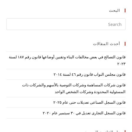
البحث
ress
ape
to
أحدث المقالات
lose
the
قانون التصالح في بعض مخالفات البناء وتقنين أوضاعها قانون رقم ۱۸۷ لسنة
arch
۲۰۲۳
nel.
قانون مجلس النواب قانون رقم ٤٦ لسنة ٢٠١٤
قانون شركات المساهمة وشركات التوصية بالأسهم والشركات ذات
المسئولية المحدودة وشركات الشخص الواحد
قانون السجل الصناعى تعديلات حتى عام ٢٠٢٥
قانون السجل التجارى تعديل في ٣٠ سبتمبر عام ٢٠٢٠