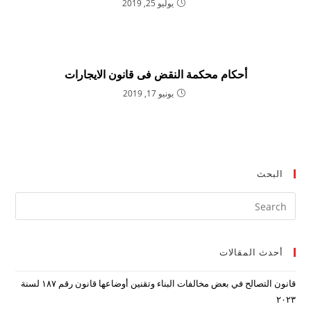
يوليو 25, 2019
أحكام محكمة النقض فى قانون الايجارات
يونيو 17, 2019
البحث
ress
ape
to
أحدث المقالات
lose
the
قانون التصالح في بعض مخالفات البناء وتقنين أوضاعها قانون رقم ۱۸۷ لسنة
arch
۲۰۲۳
nel.