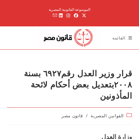
Ski
الموسوعة القانونية المصرية
t
conten
القائمة
قرار وزير العدل رقم٦۹۲۷ بسنة
۲۰۰۸بتعديل بعض أحكام لائحة
المأذونين
Post
القوانين المصرية
/
قانون مصر
category:
وزارة العدل