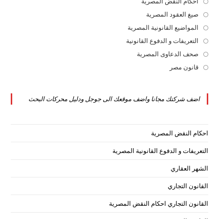
in
احكام النقض المصرية
Opens
a
in
صيغ العقود المصرية
Opens
new
a
in
المواضيع القانونية المصرية
Opens
tab
new
a
in
التعريفات و الدفوع القانونية
Opens
tab
new
a
in
صحف الدعاوى المصرية
Opens
tab
new
a
in
قانون مصر
Opens
tab
new
a
in
tab
new
a
اضف شركتك مجانا واضف موقعك الى جوجل ودليل محركات البحث
tab
new
tab
احكام النقض المصرية
التعريفات و الدفوع القانونية المصرية
الشهر العقاري
القانون التجاري
القانون التجاري احكام النقض المصرية