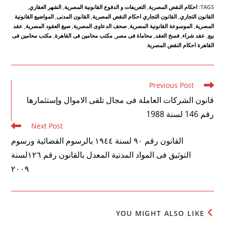
TAGS
:
احكام النقض المصرية
,
التعريفات و الدفوع القانونية المصرية
,
الشهر العقاري
,
القانون التجاري
,
القانون التجاري احكام النقض المصرية
,
القانون المدنى
,
المواضيع القانونية
المصرية
,
الموسوعة القانونية المصرية
,
صحف الدعاوى المصرية
,
صيغ العقود المصرية
,
عقد
بيع
,
عقد شراء
,
فسخ العقد
,
محاماة فى مصر
,
مكتب محامين فى القاهرة
,
مكتب محامين فى
القاهرة احكام النقض المصرية
Read
Previous Post
more
قانون الشركات العاملة فى مجال تلقى الاموال وإستثمارها
articles
رقم 146 لسنة 1988
Next Post
القانون رقم ۹۰ لسنة ۱۹٤٤ بالرسوم القضائية ورسوم
التوثيق فى المواد المدنية المعدل بالقانون رقم ۱۲٦لسنة
۲۰۰۹
YOU MIGHT ALSO LIKE