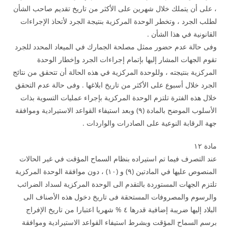
، على أن يتملك خلال شهرين على الأكثر من تاريخ تقديم صاحب الشأن
لطلب الجرد ، وتخطر الوحدة المركزية بنتيجة الجرد لأتحاذ الإجراءات
القانونية في هذا الشأن .
وفى حالة عدم حضور ممثل مصلحة الجمارك في الميعاد المحدد للجرد
تقوم الجهات المشار إليها بإتمام إجراءات الجرد وإخطار الوحدة
المركزية بنتيجته ، وللوحدة المركزية في هذه الحالة أن تتحقق من نتائج
الجرد خلال أسبوع على الأكثر من تاريخ ابلاغها . وفى حالة عدم التحقق
خلال هذه الفترة تلتزم الوحدة المركزية بإجراء عمليات التسوية بذات
الأسلوب الموضح بالمادة (۹) وبعد استيفاء القواعد الاستيرادية وموافقة
جهة الرقابة النوعية على الصادرات والواردات .
مادة ۱۲
عند التصرف فيما تم استيراده بنظام السماح المؤقت في غير الحالات
المنصوص عليها في المادتين (۹) و (۱۰) ، دون موافقة الوحدة المركزية
تلتزم الجهات المستوردة بالتقدم الى الوحدة المركزية لسداد الضرائب
والرسوم والمصروفات المستحقة فى تاريخ دخول هذه الأصناف الى
البلاد إليها ضريبة إضافية قدرها ٤ % شهريا اعتبارا من تاريخ الإفراج
برسم السماح المؤقت وبشرط استيفاء القواعد الاستيرادية وموافقة