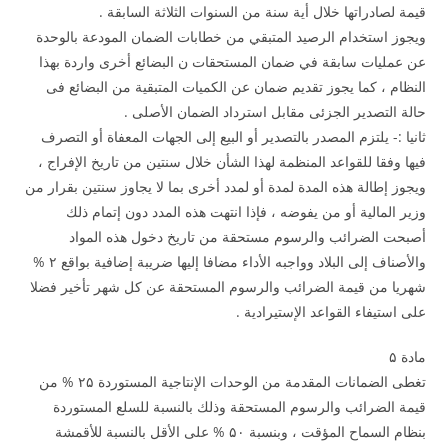
قيمة لصادراتها خلال أية سنة من السنوات الثلاثة السابقة .
ويجوز استخدام الرصيد المتبقي من خطابات الضمان المودعة بالوحدة
عن عمليات سابقة في ضمان المستحقات ن البضائع أخرى واردة بهذا
النظام ، كما يجوز تقديم ضمان عن الكميات المتبقية من البضائع فى
حالة التصدير الجزئى مقابل استرداد الضمان الأصلى .
ثانيا :- يلتزم المصدر بالتصدير أو البيع إلى الجهات المعفاة أو التصرف
فيها وفقا للقواعد المنظمة لهذا الشأن خلال سنتين من تاريخ الإفراج ،
ويجوز إطالة هذه المدة لمدة أو لمدد أخرى بما لا يجاوز سنتين بقرار من
وزير المالية أو من يفوضه ، فإذا انتهت هذه المدد دون إتمام ذلك
أصبحت الضرائب والرسوم مستحقة من تاريخ دخول هذه المواد
والأصناف إلى البلاد وواجبه الأداء مضافا إليها ضريبة إضافية بواقع ۲ %
شهريا من قيمة الضرائب والرسوم المستحقة عن كل شهر تأخير فضلا
على استيفاء القواعد الإستيرادية .
مادة ۵
تغطى الضمانات المقدمة من الوحدات الإنتاجية المستوردة ۲۵ % من
قيمة الضرائب والرسوم المستحقة وذلك بالنسبة للسلع المستوردة
بنظام السماح المؤقت ، وبنسبة ۵۰ % على الأقل بالنسبة للأقمشة