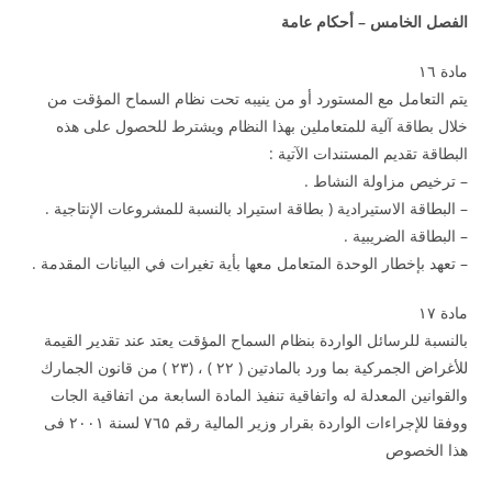
الفصل الخامس – أحكام عامة
مادة ۱٦
يتم التعامل مع المستورد أو من ينيبه تحت نظام السماح المؤقت من
خلال بطاقة آلية للمتعاملين بهذا النظام ويشترط للحصول على هذه
البطاقة تقديم المستندات الآتية :
– ترخيص مزاولة النشاط .
– البطاقة الاستيرادية ( بطاقة استيراد بالنسبة للمشروعات الإنتاجية .
– البطاقة الضريبية .
– تعهد بإخطار الوحدة المتعامل معها بأية تغيرات في البيانات المقدمة .
مادة ۱۷
بالنسبة للرسائل الواردة بنظام السماح المؤقت يعتد عند تقدير القيمة
للأغراض الجمركية بما ورد بالمادتين ( ۲۲ ) ، (۲۳ ) من قانون الجمارك
والقوانين المعدلة له واتفاقية تنفيذ المادة السابعة من اتفاقية الجات
ووفقا للإجراءات الواردة بقرار وزير المالية رقم ۷٦۵ لسنة ۲۰۰۱ فى
هذا الخصوص