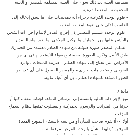
بمطابقة العينة بعد ذلك سواء على العينة المسلمة للمصدر أو العينة
المحفوظة بالوحدة الفرعية .
– تقوم الوحدة الفرعية بإجراء أية تصحيحات على ما سبق إدخاله إلى
الحاسب الآلي على ضوء المعاينة الفعلية .
– تقوم الوحدة بتسليم المصدر إذن إفراج الصادر لإتمام إجراءات الشحن
والتأشير عليها من الجمارك والتوكيل الملاحي بما يفيد تمام التصدير .
– تسليم المصدر صورة ضوئية من شهادة الصادر معتمدة من الجمارك
طبق الأصل وتكون الصورة صحيحة ومقبولة للاستخدام في أي من
الأغراض التي تحتاج إلى شهادة الصادر – ضريبة المبيعات ، والرد
الضريبى واستخدامات أخر ى – وللمصدر الحصول على أى عدد من
الصور الموثقة .لشهادة الصادر دون أي أعباء مالية.
مادة ۸
تتبع الإجراءات التالية بالنسبة إلى الرسائل المباعة لجهات معفاة كليا أو
جزئيا من الضرائب والرسوم الجمركية والمطلوب تمتعها بنظام السماح
المؤقت:
أولا :- (أ) يقوم صاحب الشأن أو من ينيبه باستيفاء النموذج المعد (
المرفق ۱ ) لهذا الشأن بالوحدة الفرعية مرفقا به :-