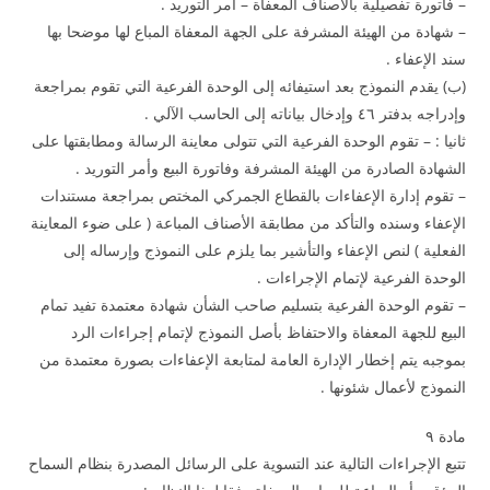
– فاتورة تفصيلية بالأصناف المعفاة – أمر التوريد .
– شهادة من الهيئة المشرفة على الجهة المعفاة المباع لها موضحا بها
سند الإعفاء .
(ب) يقدم النموذج بعد استيفائه إلى الوحدة الفرعية التي تقوم بمراجعة
وإدراجه بدفتر ٤٦ وإدخال بياناته إلى الحاسب الآلي .
ثانيا : – تقوم الوحدة الفرعية التي تتولى معاينة الرسالة ومطابقتها على
الشهادة الصادرة من الهيئة المشرفة وفاتورة البيع وأمر التوريد .
– تقوم إدارة الإعفاءات بالقطاع الجمركي المختص بمراجعة مستندات
الإعفاء وسنده والتأكد من مطابقة الأصناف المباعة ( على ضوء المعاينة
الفعلية ) لنص الإعفاء والتأشير بما يلزم على النموذج وإرساله إلى
الوحدة الفرعية لإتمام الإجراءات .
– تقوم الوحدة الفرعية بتسليم صاحب الشأن شهادة معتمدة تفيد تمام
البيع للجهة المعفاة والاحتفاظ بأصل النموذج لإتمام إجراءات الرد
بموجبه يتم إخطار الإدارة العامة لمتابعة الإعفاءات بصورة معتمدة من
النموذج لأعمال شئونها .
مادة ۹
تتبع الإجراءات التالية عند التسوية على الرسائل المصدرة بنظام السماح