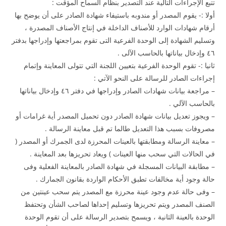
تتبع الإجراءات التالية عند التصدير بنظام السماح المؤقت :
أولا :- يقوم المصدر أو مندوبه باستيفاء شهادة الصادر على أن يوضح بها
أرقام شهادات الوارد للأصناف الداخلة في إنتاج الأصناف المصدرة ،
وتسليم الشهادة إلى الوحدة الفرعية التى تقوم بمراجعتها وإدراجها بدفتر
٤٦ وإدخال بياناتها بالحاسب الآلى .
ثانيا :- تقوم الوحدة الفرعية بتعيين اللجنة التي تتولى المعاينة وإتمام
إجراءات الصادر للرسالة على النحو الآتي :
– مراجعة بيانات شهادات الصادر وإدراجها في دفتر ٤٦ وإدخال بياناتها
بالحاسب الآلي .
– ويجوز تعديل بيانات شهادة الصادر دون تحميل المصدر أية غرامات أو
مصروفات بسبب هذا التعديل طالما تم قبل معاينة الرسالة .
– معاينة الرسالة ومطابقتها بالعينات المحرزة لدى الجمرك أو المصدر (
في الحالات التي سحب منها العينات ) ويعاد تحريزها بعد المعاينة .
– مطابقة البيانات المسجلة في شهادة الصادر بالمعاينة الفعلية وفى
حالة وجود أية مخالفات تطبق الأحكام الواردة بقانون الجمارك .
– وفى حالة عدم وجود عينة محرزة مع المصدر يتم سحب عينتين من
الصنف المصدر ويتم تحريزها وتسليم إحداها لصاحب الشأن وتحتفظ
الوحدة بالعينة الثانية ، ويسمح بتصدير الرسالة على أن تقوم الوحدة