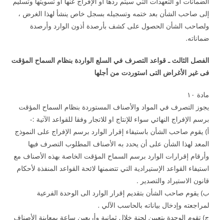
الضمانات أو التعهدات التي سيتم ردها أو الإفراج عنها أو تسويتها وتسليم
إلى صاحب الشأن بعد ختمه وتسجيله بسجل خاص ينشأ لهذا الغرض ،
ولصاحب الشأن الحصول على كشف بأرصدة أذون الوارد وأرصدة
ضماناته.
الفصل الثالث ـ قواعد التصرف في السلع الواردة بنظام السماح المؤقت
فى غير الأغراض التى استوردت من أجلها
مادة ۱۰
يجوز التصرف في المواد والأصناف المستوردة بنظام السماح المؤقت
برسم الإفراج النهائي سواء للإنتاج او للاتجار وفقا للقواعد الآتية :-
أ‌) يقوم صاحب الشأن باستيفاء إقرار الوارد برسم الإفراج على النموذج
المعد لهذا الشأن على أن يحدد به الأصناف المطلوب التصرف فيها
وأرقام إقرارات الوارد برسم السماح المؤقت الخاصة بهذه الأصناف مع
استيفاء القواعد الإستيرادية التي تتضمنها لائحة القواعد المنفذة لأحكام
قانون الاستيراد والتصدير .
ب‌) يقوم صاحب الشأن بتقديم إقرار الوارد الى الوحدة الفرعية
لمراجعته وإدخال بياناته بالحاسب الآلي .
ج) تقوم الوحدة بتعيين لجنة خلال ثمانية وأربعين ساعة بمعاينة الأصناف