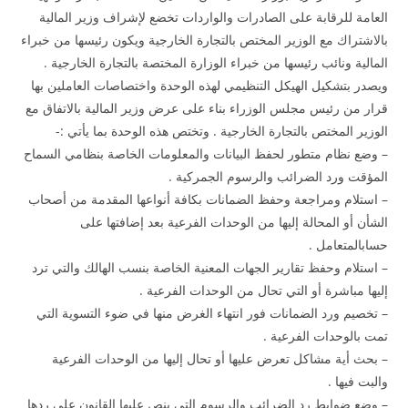
العامة للرقابة على الصادرات والواردات تخضع لإشراف وزير المالية
بالاشتراك مع الوزير المختص بالتجارة الخارجية ويكون رئيسها من خبراء
المالية ونائب رئيسها من خبراء الوزارة المختصة بالتجارة الخارجية .
ويصدر بتشكيل الهيكل التنظيمي لهذه الوحدة واختصاصات العاملين بها
قرار من رئيس مجلس الوزراء بناء على عرض وزير المالية بالاتفاق مع
الوزير المختص بالتجارة الخارجية . وتختص هذه الوحدة بما يأتي :-
– وضع نظام متطور لحفظ البيانات والمعلومات الخاصة بنظامي السماح
المؤقت ورد الضرائب والرسوم الجمركية .
– استلام ومراجعة وحفظ الضمانات بكافة أنواعها المقدمة من أصحاب
الشأن أو المحالة إليها من الوحدات الفرعية بعد إضافتها على
حسابالمتعامل .
– استلام وحفظ تقارير الجهات المعنية الخاصة بنسب الهالك والتي ترد
إليها مباشرة أو التي تحال من الوحدات الفرعية .
– تخصيم ورد الضمانات فور انتهاء الغرض منها في ضوء التسوية التي
تمت بالوحدات الفرعية .
– بحث أية مشاكل تعرض عليها أو تحال إليها من الوحدات الفرعية
والبت فيها .
– وضع ضوابط رد الضرائب والرسوم التي ينص عليها القانون على ردها