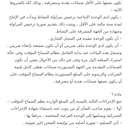
تكون نصفها على الأقل ضمانات نقدية ومصرفية ، وذلك كله بالشروط
الآتية :-
– يكون لدى الوحدة الإنتاجية ترخيص بمزاولة النشاط وبدأت في الإنتاج
لمدة سنة مالية على الأقل ، ويثبت ذلك بتقديم صورة ترخيص المزاولة
وشهادة من الجهة المشرفة على النشاط.
– أن تكون الوحدة مقيدة في السجل التجاري .
– أن يكون لدى الوحدة ملف ضريبي أو أن تكون متمتعة بإعفاء ضريبي .
وتسجل هذه البيانات عند بداية التعامل بنظام السماح المؤقت وفى حالة
استيراد السلعة لأول مرة وفى غير ذلك من الأحوال يتعين أن تكون
الضمانات المقدمة من الجهة المستوردة ضمانات تغطى كامل قيمة
الضرائب والرسوم على السلع المستوردة بنظام السماح المؤقت على
أن يكون نصفها ضمانات نقدية أو مصرفية .
مادة ٦
تتبع الإجراءات التالية بالنسبة إلى السلع الواردة بنظم السماح المؤقت :-
أولا :- يقوم صاحب الشأن أو من ينوب عنه باستيفاء شهادة الإجراءات
الجمركية ويسلمها إلى الوحدة الفرعية المختصة ، مرفقا بها :
– أذن التسليم – صورة أصلية من بوليصة الشحن (غير ضوئية .