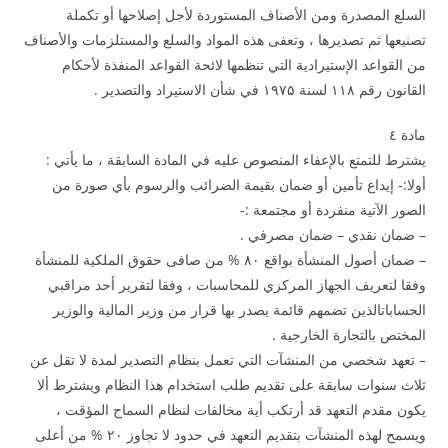
السلع المصدرة ومن الأصناف المستوردة لأجل إصلاحها أو تكملة
تصنيعها ثم تصديرها ، وتعفى هذه المواد والسلع والمستلزمات والأصناف
من القواعد الإستيرادية التي تنظمها لائحة القواعد المنفذة لأحكام
القانون رقم ۱۱۸ لسنة ۱۹۷۵ في شأن الاستيراد والتصدير .
مادة ٤
يشترط للتمتع بالإعفاء المنصوص عليه في المادة السابقة ، ما يأتي :
أولا:- إيداع تأمين أو ضمان بقيمة الضرائب والرسوم بأي صورة من
الصور الآتية منفردة أو مجتمعة :-
– ضمان نقدي – ضمان مصرفي .
– ضمان أصول المنشأة بواقع ۸۰ % من صافى حقوق الملكية للمنشأة
وفقا لتعريف الجهاز المركزي للمحاسبات ، وفقا لتقرير أحد مراقبي
الحساباتالذين تضمهم قائمة يصدر بها قرار من وزير المالية والوزير
المختص بالتجارة الخارجية .
– تعهد شخصي من المنشآت التي تعمل بنظام التصدير لمدة لا تقل عن
ثلاث سنوات سابقة على تقديم طلب استخدام هذا النظام ويشترط ألا
يكون مقدم التعهد قد أرتكب أية مخالفات لنظام السماح المؤقت ،
ويسمح لهذه المنشآت بتقديم التعهد في حدود لا تجاوز ۲۰ % من أعلى