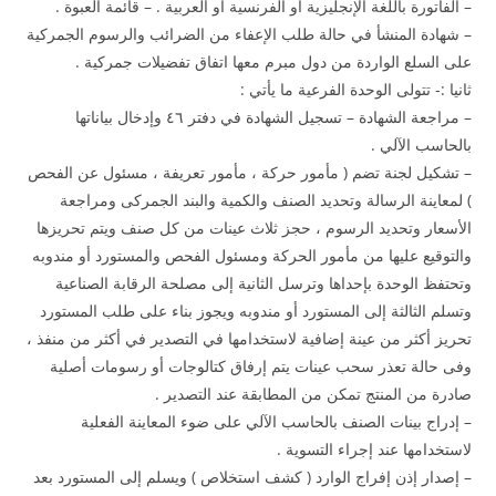
– الفاتورة باللغة الإنجليزية أو الفرنسية أو العربية . – قائمة العبوة .
– شهادة المنشأ في حالة طلب الإعفاء من الضرائب والرسوم الجمركية
على السلع الواردة من دول مبرم معها اتفاق تفضيلات جمركية .
ثانيا :- تتولى الوحدة الفرعية ما يأتي :
– مراجعة الشهادة – تسجيل الشهادة في دفتر ٤٦ وإدخال بياناتها
بالحاسب الآلي .
– تشكيل لجنة تضم ( مأمور حركة ، مأمور تعريفة ، مسئول عن الفحص
) لمعاينة الرسالة وتحديد الصنف والكمية والبند الجمركى ومراجعة
الأسعار وتحديد الرسوم ، حجز ثلاث عينات من كل صنف ويتم تحريزها
والتوقيع عليها من مأمور الحركة ومسئول الفحص والمستورد أو مندوبه
وتحتفظ الوحدة بإحداها وترسل الثانية إلى مصلحة الرقابة الصناعية
وتسلم الثالثة إلى المستورد أو مندوبه ويجوز بناء على طلب المستورد
تحريز أكثر من عينة إضافية لاستخدامها في التصدير في أكثر من منفذ ،
وفى حالة تعذر سحب عينات يتم إرفاق كتالوجات أو رسومات أصلية
صادرة من المنتج تمكن من المطابقة عند التصدير .
– إدراج بينات الصنف بالحاسب الآلي على ضوء المعاينة الفعلية
لاستخدامها عند إجراء التسوية .
– إصدار إذن إفراج الوارد ( كشف استخلاص ) ويسلم إلى المستورد بعد