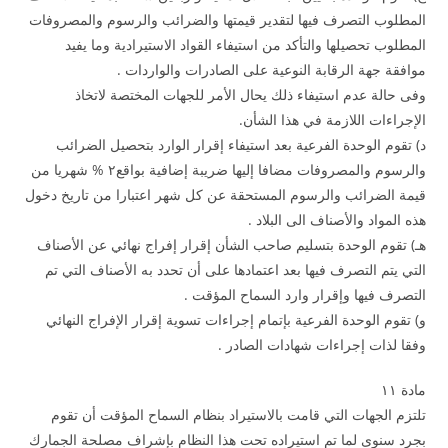
المطلوب التصرف فيها لتقدير قيمتها والضرائب والرسوم والمصروفات
المطلوب تحصيلها والتأكد من استيفاء القواد الاستيرادية وما يفيد
موافقة جهة الرقابة النوعية على الصادرات والواردات .
وفى حالة عدم استيفاء ذلك يحال الأمر للجهات المختصة لاتخاذ
الإجراءات اللازمة في هذا الشأن.
د) تقوم الوحدة الفرعية بعد استيفاء إقرار الوارد بتحصيل الضرائب
والرسوم والمصروفات مضافا إليها ضريبة إضافية بواقع۲ % شهريا من
قيمة الضرائب والرسوم المستحقة عن كل شهر اعتبارا من تاريخ دخول
هذه المواد والأصناف الى البلاد .
هـ) تقوم الوحدة بتسليم صاحب الشأن إقرار إفراج نهائي عن الأصناف
التي يتم التصرف فيها بعد اعتمادها على أن تحدد به الأصناف التي تم
التصرف فيها وإقرار وارد السماح المؤقت .
و) تقوم الوحدة الفرعية بإتمام إجراءات تسوية إقرار الإفراج النهائي
وفقا لذات إجراءات شهادات الصادر .
مادة ۱۱
تلتزم الجهات التي قامت بالاستيراد بنظام السماح المؤقت أن تقوم
بجرد سنوى لما تم استيراده تحت هذا النظام بإشراف مصلحة الجمارك