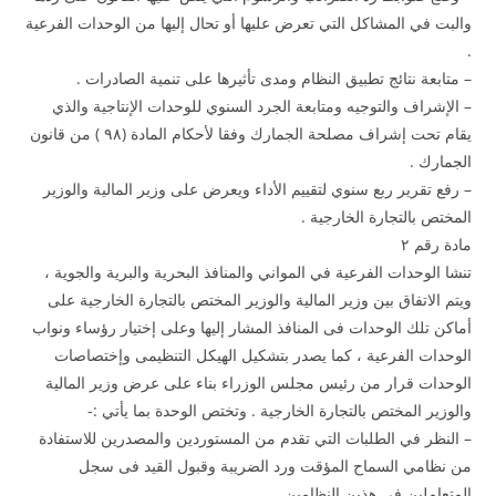
والبت في المشاكل التي تعرض عليها أو تحال إليها من الوحدات الفرعية
.
– متابعة نتائج تطبيق النظام ومدى تأثيرها على تنمية الصادرات .
– الإشراف والتوجيه ومتابعة الجرد السنوي للوحدات الإنتاجية والذي
يقام تحت إشراف مصلحة الجمارك وفقا لأحكام المادة (۹۸ ) من قانون
الجمارك .
– رفع تقرير ربع سنوي لتقييم الأداء ويعرض على وزير المالية والوزير
المختص بالتجارة الخارجية .
مادة رقم ۲
تنشا الوحدات الفرعية في المواني والمنافذ البحرية والبرية والجوية ،
ويتم الاتفاق بين وزير المالية والوزير المختص بالتجارة الخارجية على
أماكن تلك الوحدات فى المنافذ المشار إليها وعلى إختيار رؤساء ونواب
الوحدات الفرعية ، كما يصدر بتشكيل الهيكل التنظيمى وإختصاصات
الوحدات قرار من رئيس مجلس الوزراء بناء على عرض وزير المالية
والوزير المختص بالتجارة الخارجية . وتختص الوحدة بما يأتي :-
– النظر في الطلبات التي تقدم من المستوردين والمصدرين للاستفادة
من نظامي السماح المؤقت ورد الضريبة وقبول القيد فى سجل
المتعاملين فى هذين النظامين .