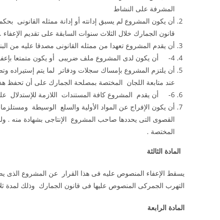
المشرفة على النشاط
أن يكون المشروع لم يسبق إدانته أو إدانة ممثله القانونى ب
قانون الجمارك خلال الثلاث سنوات السابقة على تقديم الإعفاء .
أن يقدم المشروع تعهدا من ممثله القانونى مصدقا عليه من البنك
4- أن يكون لدى المشروع ملف ضريبى أو يكون متمتعا بإعفاء ضريبى .
أن يلتزم المشروع بإمساك سجلات ودفاتر لما يتم إستيراده وتص
عند متابعة اللجان المختصة بمصلحة الجمارك على أن تحفظ 
6- أن يقدم المشروع كافة المستندات اللازمة للإستدلال على قيمة صادراته خلال الثلاث سنوات السابقة على تقديم الطلب .
أن يكون الإفراج عن المواد الأولية والسلع الوسيطة ومستلزمات ا
القصوى التى يحددها صاحب المشروع الإنتاجى بشهادة منه . ول
المختصة .
المادة الثالثة
يسقط الإعفاء المنصوص عليه فى هذا القرار عن المشروع الذى يصدر
التهرب الجمركى المنصوص عليها فى قانون الجمارك وذلك لمدة ثلاث 
المادة الرابعة