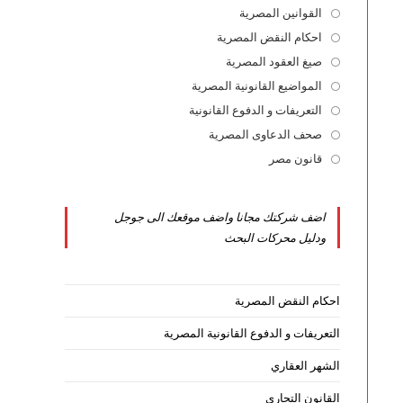
القوانين المصرية
Opens
in
احكام النقض المصرية
Opens
a
in
صيغ العقود المصرية
Opens
new
a
in
المواضيع القانونية المصرية
Opens
tab
new
a
in
التعريفات و الدفوع القانونية
Opens
tab
new
a
in
صحف الدعاوى المصرية
Opens
tab
new
a
in
قانون مصر
Opens
tab
new
a
in
tab
new
a
اضف شركتك مجانا واضف موقعك الى جوجل
tab
new
ودليل محركات البحث
tab
احكام النقض المصرية
التعريفات و الدفوع القانونية المصرية
الشهر العقاري
القانون التجاري