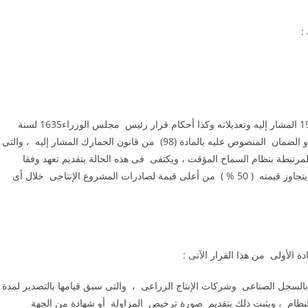
:
مع مراعاة أحكام قانون الجمارك الصادر بالقانون رقم 66 لسنة 1963 المشار إليه وتعديلاته وكذا أحكام قرار رئيس مجلس الوزراء1635 لسنة
2002 المشار إليه ، تعفى المشروعات الإنتاجية من تقديم التأمين أو الضمان المنصوص عليه بالمادة (98) من قانون الجمارك المشار إليه ، والتى
لمرتبطة بنظام السماح المؤقت ، ويكتفى فى هذه الحالة بتقديم تعهد وفقا
للقواعد والشروط الموضحة بهذا القرار ، ويكون هذا الإعفاء بما لا يتجاوز قيمته ( 50 % ) من أعلى قيمة لصادرات المشروع الإنتاجى خلال أى
ة الأولى من هذا القرار الآتى :
ة بالسجل الصناعى وشركات الإنتاج الزراعى ، والتى سبق قيامها بالتصدير لمدة
نظام ، ويثبت ذلك بتقديم صورة ترخيص المزاولة أو شهادة من الجهة