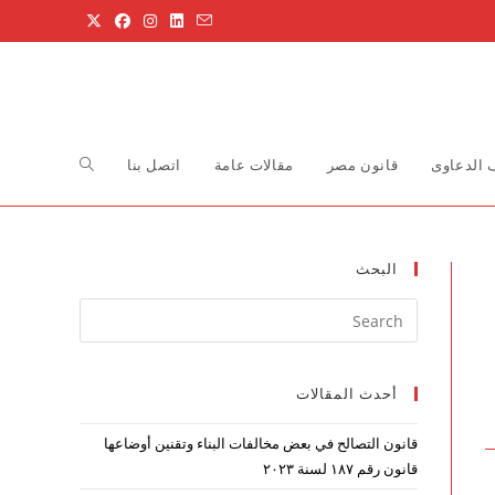
Toggle
الدعاوى
قانون مصر
مقالات عامة
اتصل بنا
website
البحث
Press
search
Escape
to
أحدث المقالات
close
the
قانون التصالح في بعض مخالفات البناء وتقنين أوضاعها
search
قانون رقم ۱۸۷ لسنة ۲۰۲۳
panel.