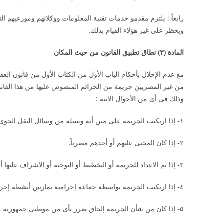
رابعاً : يلتزم مقدمو خدمات تقنية المعلومات ووكلائهم وموزعيهم 
ويحظر على غير هؤلاء القيام بذلك.
المادة (
۳)
نطاق تطبيق القانون من حيث المكان
مع عدم الإخلال بأحكام الباب الأول من الكتاب الأول من قانون ا
من غير المصريين جريمة من الجرائم المنصوص عليها من هذا القانو
وذلك فى أى من الأحوال الاتية :
۱- إذا ارتكبت الجريمة على متن أيه وسيله من وسائل النقل الجوى أو البرى أو المائى وكانت مسجله لدى جمهورية مصر العربية أو تحمل علمها.
۲- إذا كان المجنى عليهم أو أحدهم مصرياً.
۳- إذا تم الاعداد للجريمة أو التخطيط أو التوجيه أو الاشراف عليها أو تمويلها فى جمهورية مصر العربية.
٤- إذا ارتكبت الجريمة بواسطة جماعة إجرامية تمارس أنشطة إجرامية فى أكثر من دولة من بينها جمهورية مصر العربية
۵- إذا كان من شأن الجريمة إلحاق ضرر بأى من موطنى جمهورية مصر العربية أو المقيمين فيها، أو بأمنها أو بأى من مصالحها فى الداخل أو الخارج.