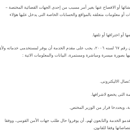
فشائها أو الافصاح عنها بغير أمر مسبب من إحدى الجهات القضائية المختصة –
 أو معلومات متعلقه بالمواقع والحسابات الخاصة التى يدخل عليها هؤلاء
ثانيا : مع عدم الإخلال بأحكام قانون حماية المستهلك الصادر بالقانون رقم ٦۷ لسنه ۲۰۰٦، يجب على مقدم الخدمة أن يوفر لمستخدمى خدماته ول
 بصورة ميسرة ومباشرة ومستمرة، البيانات والمعلومات الاتية :
 مقدمو الخدمة والتابعون لهم، أن يوفروا حال طلب جهات الأمن القومى، ووفقا
تصاصاتها وفقا للقانون.