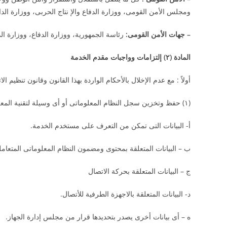
ومجلس الأمن القومى، ووزارة الدفاع والإ نتاج الحربى، ووزارة الداخل
–
جهات الأمن القومى
:
رئاسة الجمهورية، ووزارة الدفاع، ووزارة الدا
المادة (
۲
)
إلتزامات وواجبات مقدم الخدمة
أولاً : مع عدم الإخلال بالأحكام الواردة بهذا القانون وقانون تنظيم الاتصالات رقم ۱۰ لسنه ۲۰۰۳ الُمُشار إليه، يلتزم مق
(۱) حفظ وتخزين سجل النظام المعلوماتى أو أى وسيلة لتقنية المعلومات لمدة ۱۸۰ يوما متصلة وتتمثل البيانات الواجب حفظها وتخزينها فيما يلى :
أ- البيانات التى تمكن من التعرف على مستخدم الخدمة.
ب – البيانات المتعلقة بمحتوى ومضمون النظام المعلوماتى المتع
ج – البيانات المتعلقة بحركة الاتصال
د- البيانات المتعلقة بالاجهزة الطرفية للأتصال.
ه – أى بيانات أخرى يصدر بتحديدها قرار من مجلس إدارة الجهاز.