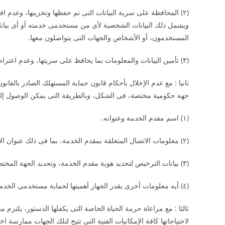
(۲) المحافظة على سرية البيانات التى تم حفظها وتخزينها، وعدم ا
ويشمل ذلك البيانات الشخصية لأى من مستخدمى خدمته أو أى بيانات
المستخدمون، أو الأشخاص والجهات التى يتواصلون معها.
(۳) تأمين البيانات والمعلومات بما يحافظ على سريتها، وعدم اعتراضها أو اختراقها أو تلفها.
جهة حكومية مختصة، فى الشكل، وبالطريقة التى يمكن الوصول إليها
(۱) اسم مقدم الخدمة وعنوانه.
(۲) معلومات الاتصال المتعلقة بمقدم الخدمة، بما فى ذلك عنوان الاتصال الاليكترونى.
(۳) بيانات الترخيص لتحديد هوية مقدم الخدمة، وتحديد الجهة المختصة التى يخضع لاشرافها.
(٤) أيه معلومات أخرى يقدر الجهاز أهميتها لحماية مستخدمى الخدمة، ويحددخا قرار من الوزير المختص.
ثالثا : مع مراعاة حرمة الحياة الخاصة التى يكفلها الدستور، يلتزم
لاحتياجاتها كافة الإمكانيات الفنية التى تتيح لتلك الجهات ممارسة اخ