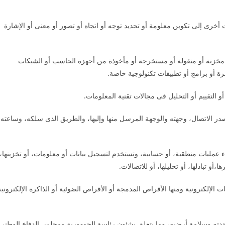
ت أخرى إلى تكوين معلومة أو تحديد توجه أو اتجاه أو تصور أو معنى أو الإشارة
ية مخزنة أو منقولة أو مستخرجة أو مأخوذة من أجهزة الحاسب أو الشبكات
ة أو برامج أو تطبيقات تكنولوجية خاصة.
التقييم أو التحليل فى مجالات تقنية المعلومات.
مصدر الاتصال، وجهته والوجهة المرسل منها وإليها، والطريق الذى سلكه، وساعته
ء عمليات منطقية، أو حسابية، وتستخدم لتسجيل بيانات أو معلومات، أو تخزينها،
ا،أو تبادلها، أو تحليلها، أو للاتصالات.
لإلكترونية ومنها الأقراص المدمجة أو الأقراص الضوئية أو الذاكرة الإلكترونية
دته وسلامة أرضيه، وما يتعلق بشئون رئاسة الجمهورية ومجلس الدفاع الوطنى