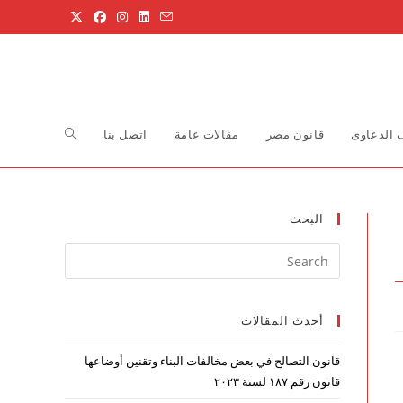
Toggle
الدعاوى
قانون مصر
مقالات عامة
اتصل بنا
website
البحث
Press
search
Escape
to
أحدث المقالات
close
the
قانون التصالح في بعض مخالفات البناء وتقنين أوضاعها
search
قانون رقم ۱۸۷ لسنة ۲۰۲۳
panel.