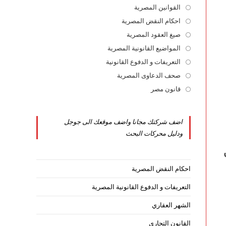
القوانين المصرية
Opens
in
احكام النقض المصرية
Opens
a
in
صيغ العقود المصرية
Opens
new
a
in
المواضيع القانونية المصرية
Opens
tab
new
a
in
التعريفات و الدفوع القانونية
Opens
tab
new
a
in
صحف الدعاوى المصرية
Opens
tab
new
a
in
قانون مصر
Opens
tab
new
a
in
tab
new
a
اضف شركتك مجانا واضف موقعك الى جوجل
tab
new
ودليل محركات البحث
tab
احكام النقض المصرية
التعريفات و الدفوع القانونية المصرية
الشهر العقاري
القانون التجاري