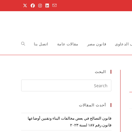
Toggle
الدعاوى
قانون مصر
مقالات عامة
اتصل بنا
website
البحث
Press
search
Escape
to
أحدث المقالات
close
the
قانون التصالح في بعض مخالفات البناء وتقنين أوضاعها
search
قانون رقم ۱۸۷ لسنة ۲۰۲۳
panel.