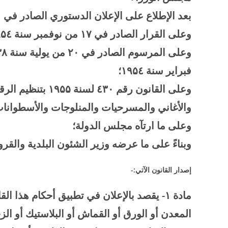
بعد الإطلاع على الإعلان الدستوري الصادر في
۰
وعلى القرار الصادر في
۱۷
من نوفمبر سنة
٤ بتخويل مجلس الوزراء سلطات رئيس الجمهورية؛
۹۵
وعلى المرسوم الصادر في
۲۰
من يولية سنة
۳۸
فبراير سنة
٤؛
۱۹۵
وعلى القانون رقم ٤
۳۰
لسنة
۱۹۵۵
بتنظيم الرق
والأغاني والمسرحيات والمنلوجات والأسطوان
وعلى ما ارتآه مجلس الدولة؛
وبناءً على ما عرضه وزير الشئون البلدية والقرو
إصدار القانون الآتي
:-
مادة
۱-
يقصد بالإعلان في تطبيق أحكام هذا الق
المعدن أو الورق أو القماش أو البلاستيك أو ال