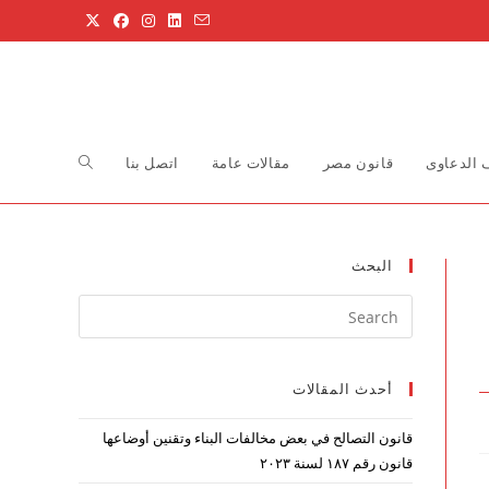
Toggle
الدعاوى
قانون مصر
مقالات عامة
اتصل بنا
website
البحث
Press
search
Escape
to
أحدث المقالات
close
the
قانون التصالح في بعض مخالفات البناء وتقنين أوضاعها
search
قانون رقم ۱۸۷ لسنة ۲۰۲۳
panel.