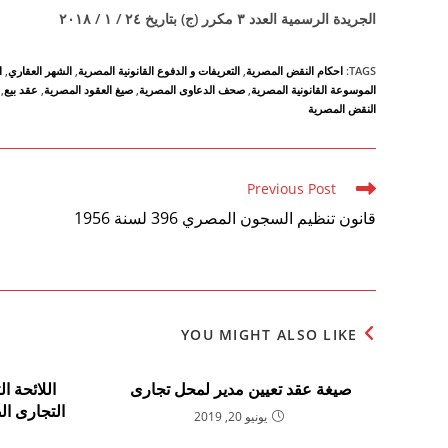
الجريدة الرسمية العدد ۳ مكرر (ج) بتاريخ ۲٤ / ۱ / ۲۰۱۸
TAGS
:
احكام النقض المصرية
,
التعريفات و الدفوع القانونية المصرية
,
الشهر العقاري
,
ا
الموسوعة القانونية المصرية
,
صحف الدعاوى المصرية
,
صيغ العقود المصرية
,
عقد بيع
,
النقض المصرية
Read
Previous Post
more
قانون تنظيم السجون المصري 396 لسنة 1956
articles
YOU MIGHT ALSO LIKE
صيغة عقد تعيين مدير لمحل تجارى
اللائحة ا
يونيو 20, 2019