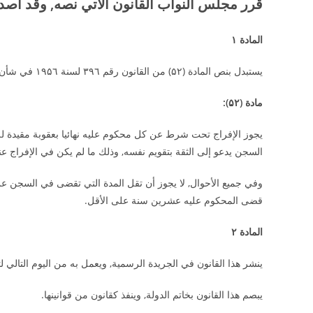
قرر مجلس النواب القانون الآتي نصه, وقد أصدر
المادة ۱
يستبدل بنص المادة (۵۲) من القانون رقم ۳۹٦ لسنة ۱۹۵٦ في شأن تنظيم السجون, النص الآتي:-
مادة (۵۲):
يجوز الإفراج تحت شرط عن كل محكوم عليه نهائيا بعقوبة مقيدة 
السجن يدعو إلى الثقة بتقويم نفسه, وذلك ما لم يكن في الإفراج ع
وفي جميع الأحوال, لا يجوز أن تقل المدة التي تقضى في السجن عن 
قضى المحكوم عليه عشرين سنة على الأقل.
المادة ۲
ينشر هذا القانون في الجريدة الرسمية, ويعمل به من اليوم التالي ل
يبصم هذا القانون بخاتم الدولة, وينفذ كقانون من قوانينها.