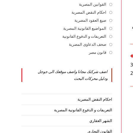
القوانين المصرية
Opens
in
احكام النقض المصرية
Opens
a
in
صيغ العقود المصرية
Opens
new
a
in
المواضيع القانونية المصرية
Opens
tab
new
a
in
التعريفات و الدفوع القانونية
Opens
tab
new
a
in
صحف الدعاوى المصرية
Opens
tab
new
a
in
قانون مصر
Opens
tab
new
a
in
قانون حماية المنافسة ومنع الممارسات الاحتكارية رقم 3
tab
new
a
اضف شركتك مجانا واضف موقعك الى جوجل
tab
new
ودليل محركات البحث
tab
احكام النقض المصرية
التعريفات و الدفوع القانونية المصرية
الشهر العقاري
القانون التجاري