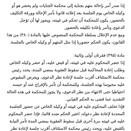
إذا صدر أمر بإحالة متهم بجناية إلى محكمة الجنايات ولم يحضر هو أو
وكيله الخاص يوم الجلسة بعد إعلانه قانونا بأمر الإحالة وورقة التكليف
بالحضور، يكون للمحكمة أن تحكم في غيبته، ويجوز لها أن تؤجل
الدعوى وتأمر بإعادة تكليفه بالحضور
.
ومع عدم الإخلال بسلطة المحكمة المنصوص عليها بالمادة (
۳۸۰)
من هذا
القانون، يكون الحكم حضوريا إذا مثل المتهم أو وكيله الخاص بالجلسة
.
مادة (
۳۹۵)
فقرتان أولى وثانية
:
إذا حضر المحكوم عليه في غيبته، أو قبض عليه، أو حضر وكيله الخاص
وطلب إعادة المحاكمة قبل سقوط العقوبة بمضي المدة، يحدد رئيس
محكمة الاستئناف أقرب جلسة لإعادة نظر الدعوى، ويعرض المقبوض
عليه محبوسا بهذه الجلسة، وللمحكمة أن تأمر بالإفراج عنه أو حبسه
احتياطيا حتى الانتهاء من نظر الدعوى، ولا يجوز للمحكمة في هذه الحالة
التشديد عما قضى به الحكم الغيابي
.
فإذا تخلف المحكوم عليه في غيبته أو وكيله الخاص عن حضور الجلسة
المحددة لإعادة نظر دعواه، اعتبر الحكم ضده قائما، فإذا حضر المحكوم
عليه في غيبته مرة أخرى قبل سقوط العقوبة بمضي المدة تأمر النيابة
بالقبض عليه، ويحدد رئيس محكمة الاستئناف أقرب جلسة لإعادة نظر