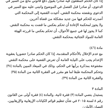
إذا كان الحكم المطعون فيه صادرا بقبول دفع قانوني مانع من السير في
الدعوى، أو صادرا قبل الفصل في الموضوع وانبنى عليه منع السير في
الدعوى ونقضته محكمة النقض، أعيدت القضية إلى المحكمة التي
أصدرته للحكم فيها من جديد مشكلة من قضاة آخرين
.
ولا يجوز لمحكمة الإعادة أن تحكم بعكس ما قضت به محكمة النقض
.
كما لا يجوز لها في جميع الأحوال، أن تحكم بعكس ما قررته الهيئة
العامة للمواد الجنائية بمحكمة النقض
.
مادة (٤٦
):
مع عدم الإخلال بالأحكام المتقدمة، إذا كان الحكم صادرا حضوريا بعقوبة
الإعدام يجب على النيابة العامة أن تعرض القضية على محكمة النقض
مشفوعة بمذكرة برأيها في الحكم، وذلك في الميعاد المبين بالمادة (
۳
٤)
وتحكم المحكمة طبقا لما هو مقرر في الفقرة الثانية من المادة (
۳۵)
والفقرة الثانية من المادة (
۳۹
).
المادة
۳
يستبدل بنصي المادة (
۳)
فقرة ثانية، والمادة (٤) فقرة أولى من القانون
رقم
۸
لسنة
۲۰۱۵
في شأن تنظيم قوائم الكيانات الإرهابية والإرهابيين،
النصان الآتيان
:-