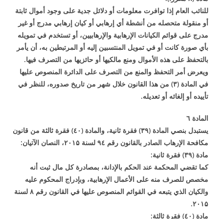
للنائب العام إذا توافرت معلومات أو دلائل جدية على وجود أموال ثابتة
أو منقولة متحصله من أنشطة أي إرهابي أو كيان إرهابي مدرج أو غير
مدرج على قوائم الكيانات الإرهابية والإرهابيين، أو تستخدم في تمويله
بأي صورة كانت أو في تمويل المنتسبين إليه أو المرتبطين به، أن يأمر
بالتحفظ على هذه الأموال ومنع مالكيها أو حائزيها من التصرف فيها
.
ويعرض أمر التحفظ والمنع من التصرف على الدائرة المنصوص عليها
في المادة (
۳)
من هذا القانون خلال شهر من تاريخ صدوره، للنظر في
تأييده أو إلغائه أو تعديله
.
المادة ٦
يستبدل بنصي المادة (
۳۹)
فقرة ثانية، والمادة (٤
۰)
فقرة ثالثة من قانون
مكافحة الإرهاب الصادر بالقانون رقم
٤ لسنة
۹
۲۰۱۵
، النصان الآتيان
:
مادة (
۳۹)
فقرة ثانية
:
كما تقضي المحكمة عند الحكم بالإدانة، بمصادرة كل مال ثبت أنه
مخصص للصرف منه على الأعمال الإرهابية، وبإدراج المحكوم عليه
والكيان الذي يتبعه في القوائم المنصوص عليها في القانون رقم
۸
لسنة
.
۲۰۱۵
مادة (٤
۰)
فقرة ثالثة
: