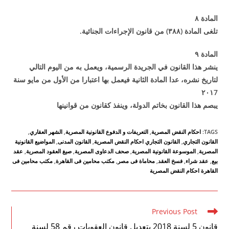
المادة
۸
تلغى المادة (
۳۸۸)
من قانون الإجراءات الجنائية
.
المادة
۹
ينشر هذا القانون في الجريدة الرسمية، ويعمل به من اليوم التالي
لتاريخ نشره، عدا المادة الثانية فيعمل بها اعتبارا من الأول من مايو سنة
۲۰۱
7
يبصم هذا القانون بخاتم الدولة، وينفذ كقانون من قوانينه
ا
TAGS
:
احكام النقض المصرية
,
التعريفات و الدفوع القانونية المصرية
,
الشهر العقاري
,
القانون التجاري
,
القانون التجاري احكام النقض المصرية
,
القانون المدنى
,
المواضيع القانونية
المصرية
,
الموسوعة القانونية المصرية
,
صحف الدعاوى المصرية
,
صيغ العقود المصرية
,
عقد
بيع
,
عقد شراء
,
فسخ العقد
,
محاماة فى مصر
,
مكتب محامين فى القاهرة
,
مكتب محامين فى
القاهرة احكام النقض المصرية
Read
Previous Post
more
قانون 5 لسنة 2018 بتعديل قانون العقوبات رقم 58 لسنة