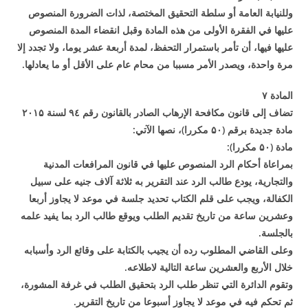
وللنيابة العامة أو سلطة التحقيق المختصة، لذات الضرورة المنصوص
عليها في الفقرة الأولى من هذه المادة وقبل انقضاء المدة المنصوص
عليها فيها، أن تأمر باستمرار التحفظ، لمدة أربعة عشر يوما، ولا تجدد إلا
مرة واحدة، ويصدر الأمر مسببا من محام عام على الأقل أو ما يعادلها
.
المادة
۷
تضاف إلى قانون مكافحة الإرهاب الصادر بالقانون رقم
٤ لسنة
۹
۲۰۱۵
مادة جديدة برقم (
۵۰
مكررا)، نصها الآتي
:
مادة (
۵۰
مكررا
):
بمراعاة أحكام الرد المنصوص عليها في قانون المرافعات المدنية
والتجارية، يودع طالب الرد عند التقرير به ثلاثة آلاف جنيه على سبيل
الكفالة، ويجب على قلم الكتاب تحديد جلسة في موعد لا يجاوز أربعا
وعشرين ساعة من تاريخ تقديم الطلب ويوقع طالب الرد بما يفيد علمه
بالجلسة
.
وعلى القاضي المطلوب رده أن يجيب بالكتابة على وقائع الرد وأسبابه
خلال الأربع والعشرين ساعة التالية لاطلاعه
.
وتقوم الدائرة التي تنظر طلب الرد بتحقيق الطلب في غرفة المشورة،
ثم تحكم فيه في موعد لا يجاوز أسبوعا من تاريخ التقرير
.