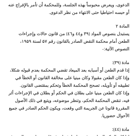
الدعوى، ويعرض محبوساً بهذه الجلسة، وللمحكمة أن تأمر بالإفراج عنه
أو حبسه احتياطيا حتى الانتهاء من نظر الدعوى
.
المادة
۲
يستبدل بنصوص المواد (
۳۹
و٤٤ و٤٦) من قانون حالات وإجراءات
الطعن أمام محكمة النقض الصادر بالقانون رقم
۵۷
لسنة
۱۹۵۹
،
النصوص الآتية
:-
مادة (
۳۹
):
إذا قدم الطعن أو أسبابه بعد الميعاد تقضي المحكمة بعدم قبوله شكلا،
وإذا كان الطعن مقبولا وكان مبنيا على مخالفة القانون أو الخطأ في
تطبيقه أو تأويله، تصحح المحكمة الخطأ وتحكم بمقتضى القانون
.
وإذا كان الطعن مبنيا على بطلان في الحكم أو بطلان في الإجراءات أثر
فيه، تنقض المحكمة الحكم، وتنظر موضوعه، ويتبع في ذلك الأصول
المقررة قانونا عن الجريمة التي وقعت، ويكون الحكم الصادر في جميع
الأحوال حضوريا
.
مادة (٤٤
):