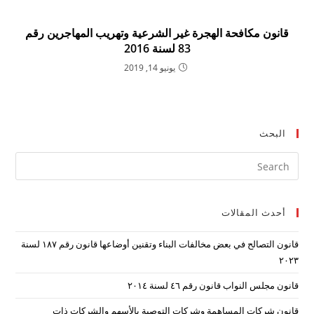
قانون مكافحة الهجرة غير الشرعية وتهريب المهاجرين رقم
83 لسنة 2016
يونيو 14, 2019
البحث
ress
ape
to
أحدث المقالات
lose
the
قانون التصالح في بعض مخالفات البناء وتقنين أوضاعها قانون رقم ۱۸۷ لسنة
arch
۲۰۲۳
nel.
قانون مجلس النواب قانون رقم ٤٦ لسنة ٢٠١٤
قانون شركات المساهمة وشركات التوصية بالأسهم والشركات ذات