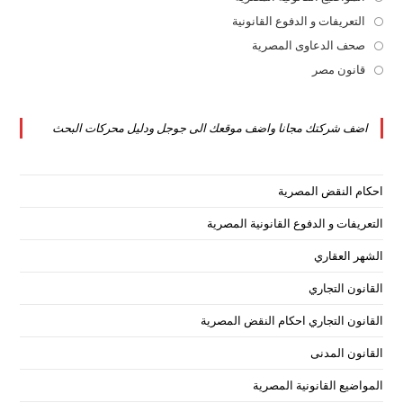
tab
new
a
in
التعريفات و الدفوع القانونية
Opens
tab
new
a
in
صحف الدعاوى المصرية
Opens
tab
new
a
in
قانون مصر
Opens
tab
new
a
in
tab
new
a
اضف شركتك مجانا واضف موقعك الى جوجل ودليل محركات البحث
tab
new
tab
احكام النقض المصرية
التعريفات و الدفوع القانونية المصرية
الشهر العقاري
القانون التجاري
القانون التجاري احكام النقض المصرية
القانون المدنى
المواضيع القانونية المصرية