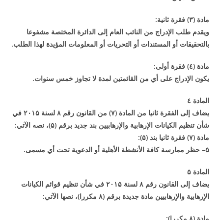
مادة (
۳)
فقرة ثانية
:
ويقدم طلب الإدراج من النائب العام إلى الدائرة المختصة مشفوعا
بالتحقيقات أو المستندات أو التحريات أو المعلومات المؤيدة لهذا الطلب
.
مادة (٤) فقرة أولى
:
يكون الإدراج على أي من القائمتين لمدة لا تجاوز خمس سنوات
.
المادة ٤
يضاف إلى الفقرة ثانيا من المادة (
۷)
من القانون رقم
۸
لسنة
۲۰۱۵
في
شأن تنظيم الكيانات الإرهابية والإرهابيين بند جديد برقم (
۵)
، نصه الآتي
:
مادة (
۷)
فقرة ثانيا بند (
۵
):
۵
–
حظر ممارسة كافة الأنشطة الأهلية أو الدعوية تحت أي مسمى
.
المادة
۵
يضاف إلى القانون رقم
۸
لسنة
۲۰۱۵
في شأن تنظيم قوائم الكيانات
الإرهابية والإرهابيين مادة جديدة برقم (
۸
مكررا)، نصها الآتي
:
مادة (
۸
مكررا
):