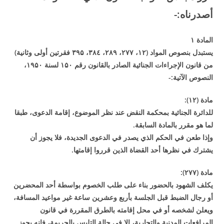
أصدرناه
:-
المادة
۱
يستبدل بنصوص المواد (
۱۲
،
۲۷۷
،
۲۸۹
،
٤،
۳۸
۳۹۵
فقرتين أولى وثانية)
من قانون الإجراءات الجنائية الصادر بالقانون رقم
۱۵۰
لسنة
۱۹۵۰
،
النصوص الآتية
:-
مادة (
۱۲
):
للدائرة الجنائية بمحكمة النقض عند نظر الموضوع، إقامة الدعوى، طبقا
لما هو مقرر بالمادة السابقة
.
وإذا طعن في الحكم الذي يصدر في الدعوى الجديدة، فلا يجوز أن
يشترك في نظرها أحد القضاة الذين قرروا إقامتها
.
مادة (
۲۷۷
):
يكلف الشهود بالحضور بناء على طلب الخصوم بواسطة أحد المحضرين
أو رجال الضبط قبل الجلسة بأربع وعشرين ساعة غير مواعيد المسافة،
ويعلن لشخصه أو في محل إقامته بالطرق المقررة في قانون
المرافعات المدنية والتجارية، إلا في حالة التلبس بالجريمة، فإنه يجوز