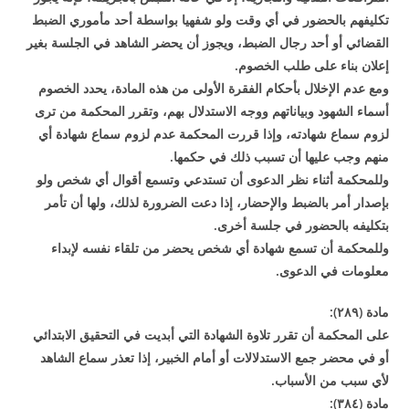
تكليفهم بالحضور في أي وقت ولو شفهيا بواسطة أحد مأموري الضبط
القضائي أو أحد رجال الضبط، ويجوز أن يحضر الشاهد في الجلسة بغير
إعلان بناء على طلب الخصوم
.
ومع عدم الإخلال بأحكام الفقرة الأولى من هذه المادة، يحدد الخصوم
أسماء الشهود وبياناتهم ووجه الاستدلال بهم، وتقرر المحكمة من ترى
لزوم سماع شهادته، وإذا قررت المحكمة عدم لزوم سماع شهادة أي
منهم وجب عليها أن تسبب ذلك في حكمها
.
وللمحكمة أثناء نظر الدعوى أن تستدعي وتسمع أقوال أي شخص ولو
بإصدار أمر بالضبط والإحضار، إذا دعت الضرورة لذلك، ولها أن تأمر
بتكليفه بالحضور في جلسة أخرى
.
وللمحكمة أن تسمع شهادة أي شخص يحضر من تلقاء نفسه لإبداء
معلومات في الدعوى
.
مادة (
۲۸۹
):
على المحكمة أن تقرر تلاوة الشهادة التي أبديت في التحقيق الابتدائي
أو في محضر جمع الاستدلالات أو أمام الخبير، إذا تعذر سماع الشاهد
لأي سبب من الأسباب
.
مادة (
٤
۳۸
):