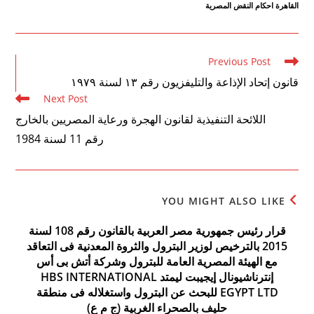
القاهرة احكام النقض المصرية
Read
Previous Post
more
قانون إتحاد الإذاعة والتليفزيون رقم ۱۳ لسنة ۱۹۷۹
articles
Next Post
اللائحة التنفيذية لقانون الهجرة ورعاية المصريين بالخارج
رقم 11 لسنة 1984
YOU MIGHT ALSO LIKE
قرار رئيس جمهورية مصر العربية بالقانون رقم 108 لسنة
2015 بالترخيص لوزير البترول والثروة المعدنية فى التعاقد
مع الهيئة المصرية العامة للبترول وشركة أتش بى أس
إنترناشيونال إيجيبت ليمتد HBS INTERNATIONAL
EGYPT LTD للبحث عن البترول واستغلاله فى منطقة
حليف بالصحراء الغربية (ج م ع)