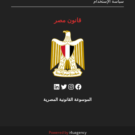
سياسة الإستخدام
قانون مصر
فيسبوك
تويتر
إنستجرام
لينكد إن
الموسوعة القانونية المصرية
Powered by
i4uagency