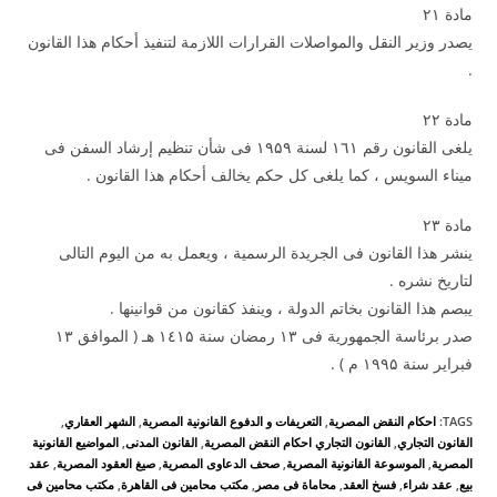
مادة ۲۱
يصدر وزير النقل والمواصلات القرارات اللازمة لتنفيذ أحكام هذا القانون
.
مادة ۲۲
يلغى القانون رقم ۱٦۱ لسنة ۱۹۵۹ فى شأن تنظيم إرشاد السفن فى
ميناء السويس ، كما يلغى كل حكم يخالف أحكام هذا القانون .
مادة ۲۳
ينشر هذا القانون فى الجريدة الرسمية ، ويعمل به من اليوم التالى
لتاريخ نشره .
يبصم هذا القانون بخاتم الدولة ، وينفذ كقانون من قوانينها .
صدر برئاسة الجمهورية فى ۱۳ رمضان سنة ۱٤۱۵ هـ ( الموافق ۱۳
فبراير سنة ۱۹۹۵ م ) .
TAGS
:
احكام النقض المصرية
,
التعريفات و الدفوع القانونية المصرية
,
الشهر العقاري
,
القانون التجاري
,
القانون التجاري احكام النقض المصرية
,
القانون المدنى
,
المواضيع القانونية
المصرية
,
الموسوعة القانونية المصرية
,
صحف الدعاوى المصرية
,
صيغ العقود المصرية
,
عقد
بيع
,
عقد شراء
,
فسخ العقد
,
محاماة فى مصر
,
مكتب محامين فى القاهرة
,
مكتب محامين فى