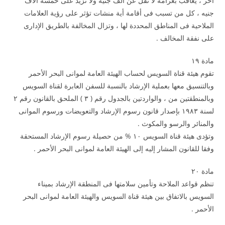
اخر ، يعاقب بغرامة لا تقل عن ألف جنيه ولا تزيد على خمسة آلاف
جنيه ، كل من تسبب فى أقامة أية منشات تؤثر على رؤية العلامات
الملاحية فى المناطق المحددة لها ، وتزال المخالفة بالطريق الإدارى
على نفقة المخالف .
مادة ۱۹
تقوم هيئة قناة السويس لحساب الهيئة العامة لموانى البحر الأحمر
وبالتنسيق معها بعملية الإرشاد بالنسبة للسفن العابرة لقناة السويس
وبالمنطقتين من ، والواردتين بالجدول رقم ( ۳ ) الملحق بالقانون رقم ۲
لسنة ۱۹۸۳ بإصدار قانون رسوم الإرشاد والتعويضات ورسوم الموانى
والمنائر والرسو والمكوث .
وتؤدى هيئة قناة السويس ۱۰ % من حصيلة رسوم الإرشاد المستحقة
وفقا للقانون المشار إليه إلى الهيئة العامة لموانى البحر الأحمر .
مادة ۲۰
تنظم قواعد الملاحة وتأمين سلامتها فى المنطقة الإرشاد بميناء
السويس بالاتفاق بين هيئة قناة السويس والهيئة العامة لموانى البحر
الأحمر .