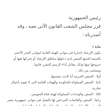
رئيس الجمهورية
قرر مجلس الشعب القانون الآتى نصه ، وقد
أصدرناه :
مادة
۱
يكون الإرشاد إجباريا فى موانى الهيئة العامة لموانى البحر الأحمر
بالنسبة لجميع السفن لدى دخولها مناطق الإرشاد أو تحركها فيها أو
خروجها منها وذلك مقابل أداء الرسم المقرر قانونا .
ويستثنى من ذلك :
أولا : السفن الحربية أيا كانت جنسيتها .
ثانيا : السفن المملوكة للحكومة والهيئات العامة التى لا تقوم بأعمال
تجارية .
ثالثا : السفن والوحدات المملوكة لهيئة قناة السويس .
رابعا : السفن والعائمات المرخص لها بالعمل فى موانى جمهورية مصر
العربية ، كالبراطيم والمواعين والصنادل والزوارق والجرارات