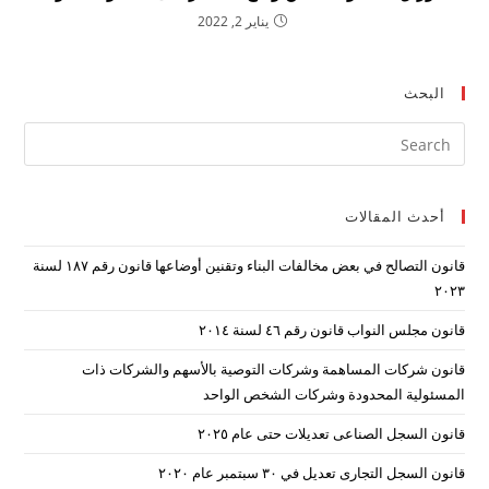
يناير 2, 2022
البحث
ress
ape
to
أحدث المقالات
lose
the
قانون التصالح في بعض مخالفات البناء وتقنين أوضاعها قانون رقم ۱۸۷ لسنة
arch
۲۰۲۳
nel.
قانون مجلس النواب قانون رقم ٤٦ لسنة ٢٠١٤
قانون شركات المساهمة وشركات التوصية بالأسهم والشركات ذات
المسئولية المحدودة وشركات الشخص الواحد
قانون السجل الصناعى تعديلات حتى عام ٢٠٢٥
قانون السجل التجارى تعديل في ٣٠ سبتمبر عام ٢٠٢٠