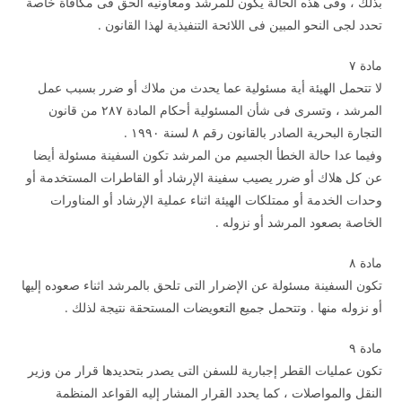
بذلك ، وفى هذه الحالة يكون للمرشد ومعاونيه الحق فى مكافأة خاصة
تحدد لجى النحو المبين فى اللائحة التنفيذية لهذا القانون .
مادة ۷
لا تتحمل الهيئة أية مسئولية عما يحدث من ملاك أو ضرر بسبب عمل
المرشد ، وتسرى فى شأن المسئولية أحكام المادة ۲۸۷ من قانون
التجارة البحرية الصادر بالقانون رقم ۸ لسنة ۱۹۹۰ .
وفيما عدا حالة الخطأ الجسيم من المرشد تكون السفينة مسئولة أيضا
عن كل هلاك أو ضرر يصيب سفينة الإرشاد أو القاطرات المستخدمة أو
وحدات الخدمة أو ممتلكات الهيئة اثناء عملية الإرشاد أو المناورات
الخاصة بصعود المرشد أو نزوله .
مادة ۸
تكون السفينة مسئولة عن الإضرار التى تلحق بالمرشد اثناء صعوده إليها
أو نزوله منها . وتتحمل جميع التعويضات المستحقة نتيجة لذلك .
مادة ۹
تكون عمليات القطر إجبارية للسفن التى يصدر بتحديدها قرار من وزير
النقل والمواصلات ، كما يحدد القرار المشار إليه القواعد المنظمة