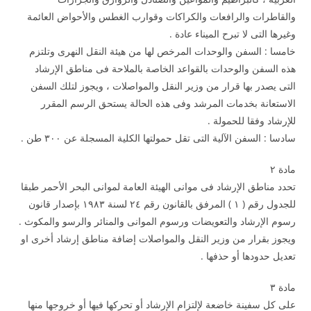
والقاطرات والرافعات والكراكات وقوارب الغطس والأحواض العائمة
وغيرها التى لا تبرح الميناء عادة .
خامسا : السفن والوحدات المرخص لها من هيئة النقل النهرى وتلتزم
هذه السفن والوحدات بالقواعد الخاصة بالملاحة فى مناطق الإرشاد
التى يصدر بها قرار من وزير النقل والمواصلات ، ويجوز لتلك السفن
الاستعانة بخدمات المرشد وفى هذه الحالة يستحق الرسم المقرر
للإرشاد وفقا للحمولة .
سادسا : السفن الآلية التى تقل حمولتها الكلية المسجلة عن ۳۰۰ طن .
مادة ۲
تحدد مناطق الإرشاد فى موانى الهيئة العامة لموانى البحر الأحمر طبقا
للجدول رقم ( ۱ ) المرفق بالقانون رقم ۲٤ لسنة ۱۹۸۳ بإصدار قانون
رسوم الإرشاد والتعويضات ورسوم الموانى والمنائر والرسو والمكوث .
ويجوز بقرار من وزير النقل والمواصلات إضافة مناطق إرشاد أخرى او
تعديل حدودها أو حذفها .
مادة ۳
على كل سفينة خاضعة لإلتزام الإرشاد أو تحركها فيها أو خروجها منها