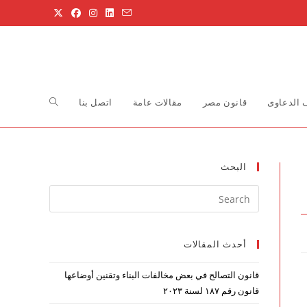
Toggle
الدعاوى
قانون مصر
مقالات عامة
اتصل بنا
website
البحث
Press
search
Escape
to
أحدث المقالات
close
the
قانون التصالح في بعض مخالفات البناء وتقنين أوضاعها
search
قانون رقم ۱۸۷ لسنة ۲۰۲۳
panel.