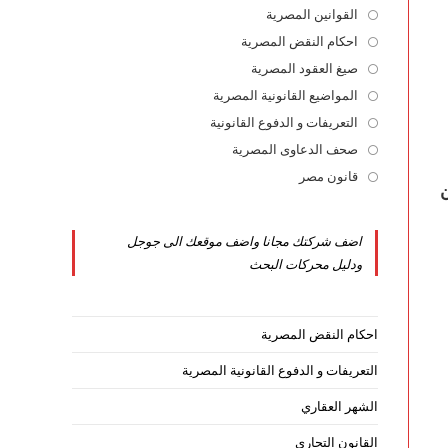
القوانين المصرية
Opens
in
احكام النقض المصرية
Opens
a
in
صيغ العقود المصرية
Opens
new
a
in
المواضيع القانونية المصرية
Opens
tab
new
a
in
التعريفات و الدفوع القانونية
Opens
tab
new
a
in
صحف الدعاوى المصرية
Opens
tab
new
a
in
قانون مصر
Opens
قها لا تقل عن (7%)من
tab
new
a
in
tab
new
a
اضف شركتك مجانا واضف موقعك الى جوجل
tab
new
ودليل محركات البحث
tab
احكام النقض المصرية
التعريفات و الدفوع القانونية المصرية
الشهر العقاري
القانون التجاري