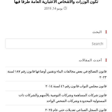
تكون الوزرات والاشخاص الاعتبارية العامة طرفا فيها
يونيو 14, 2019
البحث
ress
ape
to
أحدث المقالات
lose
the
قانون التصالح في بعض مخالفات البناء وتقنين أوضاعها قانون رقم ۱۸۷ لسنة
arch
۲۰۲۳
nel.
قانون مجلس النواب قانون رقم ٤٦ لسنة ٢٠١٤
قانون شركات المساهمة وشركات التوصية بالأسهم والشركات ذات
المسئولية المحدودة وشركات الشخص الواحد
قانون السجل الصناعى تعديلات حتى عام ٢٠٢٥