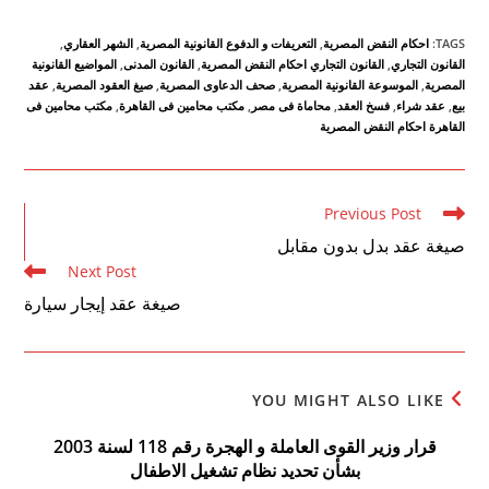
TAGS
:
احكام النقض المصرية
,
التعريفات و الدفوع القانونية المصرية
,
الشهر العقاري
,
القانون التجاري
,
القانون التجاري احكام النقض المصرية
,
القانون المدنى
,
المواضيع القانونية
المصرية
,
الموسوعة القانونية المصرية
,
صحف الدعاوى المصرية
,
صيغ العقود المصرية
,
عقد
بيع
,
عقد شراء
,
فسخ العقد
,
محاماة فى مصر
,
مكتب محامين فى القاهرة
,
مكتب محامين فى
القاهرة احكام النقض المصرية
Read
Previous Post
more
صيغة عقد بدل بدون مقابل
articles
Next Post
صيغة عقد إيجار سيارة
YOU MIGHT ALSO LIKE
قرار وزير القوى العاملة و الهجرة رقم 118 لسنة 2003
بشأن تحديد نظام تشغيل الاطفال