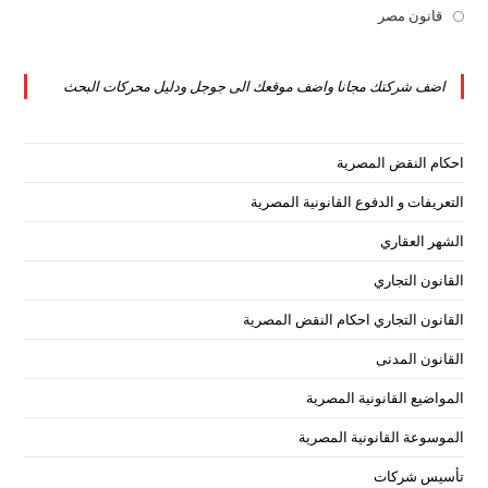
tab
new
a
in
قانون مصر
Opens
tab
new
a
in
tab
new
a
اضف شركتك مجانا واضف موقعك الى جوجل ودليل محركات البحث
tab
new
tab
احكام النقض المصرية
التعريفات و الدفوع القانونية المصرية
الشهر العقاري
القانون التجاري
القانون التجاري احكام النقض المصرية
القانون المدنى
المواضيع القانونية المصرية
الموسوعة القانونية المصرية
تأسيس شركات