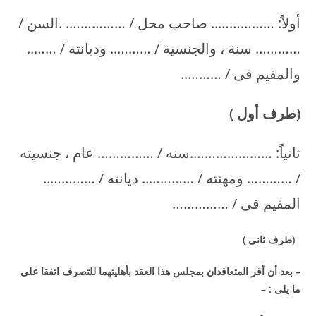
أولاً: …………….. صاحب محل / ……………. .السن /
………… سنة ، والجنسية / ……….. وديانته / ……..
والمقيم فى / ………..
(
طرف أول
)
ثانياً: ………………….سنه / …………… عام ، جنسيته
/ ………… ومهنته / ………….. ديانته / …………..
المقيم فى / ……………
(
طرف ثانى
)
–
بعد أن أقر المتعاقدان بمجلس هذا العقد بأهليتهما للتصرف اتفقا على
ما يلى
: –