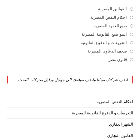
القوانين المصرية
Opens
in
احكام النقض المصرية
Opens
a
in
صيغ العقود المصرية
Opens
new
a
in
المواضيع القانونية المصرية
Opens
tab
new
a
in
التعريفات و الدفوع القانونية
Opens
tab
new
a
in
صحف الدعاوى المصرية
Opens
tab
new
a
in
قانون مصر
Opens
tab
new
a
in
tab
new
a
اضف شركتك مجانا واضف موقعك الى جوجل ودليل محركات البحث
tab
new
tab
احكام النقض المصرية
التعريفات و الدفوع القانونية المصرية
الشهر العقاري
القانون التجاري