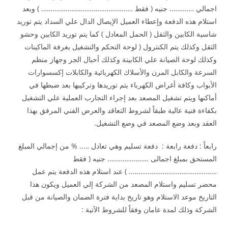
اجمالي …………. جنيه ( فقط …………………………………………. ) وبعد
استلام هذه الدفعة وإعطاء العميل الإيصال الدال علي السداد يتم توريد
شاسية الكابين والثقل ( الحمل المعادل ) كما يتم توريد الكابين وحشو
الثقل وكذلك يتم الكنترول ( لوحة التحكم والتشغيل بغرفة الماكينات
وكذلك لوحة الصيانة علي الكابينة وكذلك أحبال الجر وجهاز منظم
السرعة والكابل المرن والأسلاك الكهربائية والكابلات إكسسوارات
الأبواب وكافة أغراض الكهرباء يتم توريدها وتركيبها بعد ضبطها في
أماكنها ويتم تشغيل المصعد بعد إجراء التجارب العملية علي التشغيل
بكفاءة فنية عالية طبقاً لشروط التعاقد والعرض الفني المرفق بهذا
العقد وبعد وضع المصعد في وضع التشغيل.
رابعاً : دفعة رابعة : دفعة تسليم وهي تعادل ….. % من إجمالي المبلغ
المستحق بمبلغ اجمالى …………………. جنيه ( فقط
……………………………………….. ) عند استلام هذه الدفعة يتم عمل
محضر تسليم واستلام المصعد من الشركة إلي العميل ويكون هذا
التاريخ موعد الاستلام وهو تاريخ بداية فترة الضمان والصيانة من قبل
الشركة وذلك لمدة عامان وفقاً للشروط الآتية :