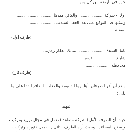
حرر فى تاريخه بين كل من :
اولا :- شركة ………………….. والكائن مقرها ……………………………
ويمثلها فى التوقيع على هذا العقد السيد/………………………..
بصفته………………….
(طرف اول)
ثانيا: السيد/………………………..مالك العقار رقم……
شارع………………….قسم……
محافظة……………………..
(طرف ثان)
وبعد أن أقر الطرفان بأهليتهما القانونيه والفعلية للتعاقد اتفقا على ما
يلى :
تمهيد
حيث أن الطرف الأول ( شركة مصاعد ) تعمل في مجال توريد وتركيب
وإصلاح المصاعد ، وحيث أراد الطرف الثاني ( العميل ) توريد وتركيب