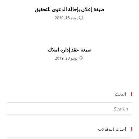
صيغة إعلان بإحالة الدعوى للتحقيق
يونيو 15, 2019
صيغة عقد إدارة املاك
يونيو 20, 2019
البحث
ress
ape
to
أحدث المقالات
lose
the