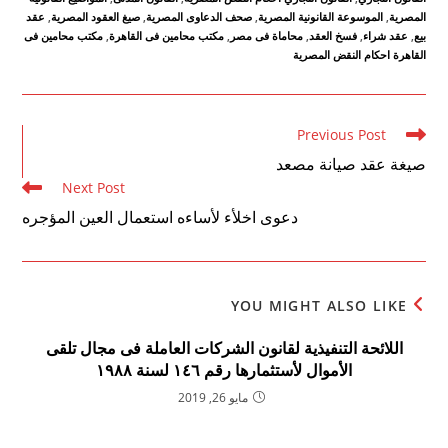
المصرية
,
الموسوعة القانونية المصرية
,
صحف الدعاوى المصرية
,
صيغ العقود المصرية
,
عقد
بيع
,
عقد شراء
,
فسخ العقد
,
محاماة فى مصر
,
مكتب محامين فى القاهرة
,
مكتب محامين فى
القاهرة احكام النقض المصرية
Read
Previous Post
more
صيغة عقد صيانة مصعد
articles
Next Post
دعوى اخلأء لأساءه استعمال العين المؤجره
YOU MIGHT ALSO LIKE
اللائحة التنفيذية لقانون الشركات العاملة فى مجال تلقى
الأموال لأستثمارها رقم ۱٤٦ لسنة ۱۹۸۸
مايو 26, 2019