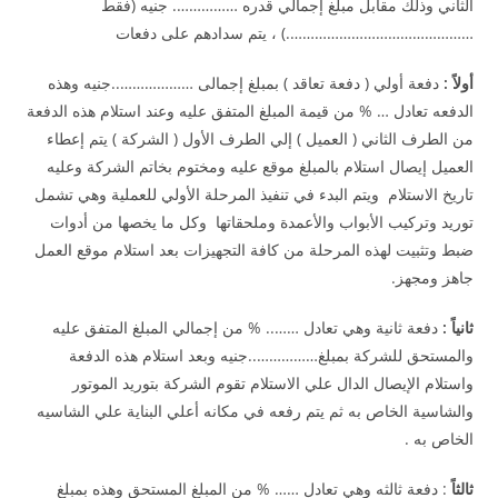
الثاني وذلك مقابل مبلغ إجمالي قدره ……………. جنيه (فقط
……………………………………….) ، يتم سدادهم على دفعات
أولاً :
دفعة أولي ( دفعة تعاقد ) بمبلغ إجمالى ………………..جنيه وهذه
الدفعه تعادل … % من قيمة المبلغ المتفق عليه وعند استلام هذه الدفعة
من الطرف الثاني ( العميل ) إلي الطرف الأول ( الشركة ) يتم إعطاء
العميل إيصال استلام بالمبلغ موقع عليه ومختوم بخاتم الشركة وعليه
تاريخ الاستلام ويتم البدء في تنفيذ المرحلة الأولي للعملية وهي تشمل
توريد وتركيب الأبواب والأعمدة وملحقاتها وكل ما يخصها من أدوات
ضبط وتثبيت لهذه المرحلة من كافة التجهيزات بعد استلام موقع العمل
جاهز ومجهز.
ثانياً :
دفعة ثانية وهي تعادل …….. % من إجمالي المبلغ المتفق عليه
والمستحق للشركة بمبلغ……………..جنيه وبعد استلام هذه الدفعة
واستلام الإيصال الدال علي الاستلام تقوم الشركة بتوريد الموتور
والشاسية الخاص به ثم يتم رفعه في مكانه أعلي البناية علي الشاسيه
الخاص به .
ثالثاً
: دفعة ثالثه وهي تعادل …… % من المبلغ المستحق وهذه بمبلغ