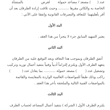
عدد ( ) مصعد / مصاعد حمولة لغرض بالمنشأة
الخاصة به والكائن مقرها ………… وحيث تلاقت إرادة الطرفان بعد أن
أقر بأهليتهما للتعاقد والتصرفات القانونية وإتفقا على الآتي :
البند الأول
يعتبر التمهيد السابق جزء لا يتجزأ من هذا العقد .
البند الثاني
أتفق الطرفان وبموجب هذا التعاقد وبعد التوقيع عليه من الطرفان
يتعهد الطرف الأول ويلتزم إلتزاماً أدبياً وفنياً بتنفيذ أعمال توريد وتركيب
وتشغيل عدد ( ) مصعد حمولة …………. بما يعادل عدد ( )
راكب وذلك طبقاً للمواصفات العالمية الواردة بالمقايسة والقائمة
بالمواصفات الفنية التالية والملحقة بأخر هذا العقد .
البند الثالث
يلتزم الطرف الأول ( الشركة ) بتنفيذ أعمال المصاعد لحساب الطرف