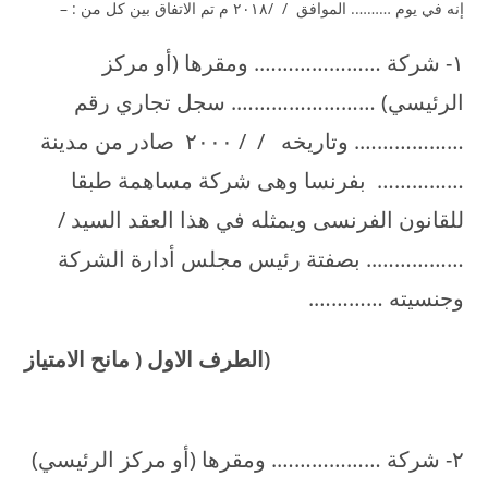
إنه في يوم ………. الموافق / /۲۰۱۸ م تم الاتفاق بين كل من : –
۱- شركة …………………. ومقرها (أو مركز
الرئيسي) ……………………. سجل تجاري رقم
………………. وتاريخه / / ۲۰۰۰ صادر من مدينة
…………… بفرنسا وهى شركة مساهمة طبقا
للقانون الفرنسى ويمثله في هذا العقد السيد /
…………….. بصفتة رئيس مجلس أدارة الشركة
وجنسيته ………….
(الطرف الاول ( مانح الامتياز
۲- شركة ………………. ومقرها (أو مركز الرئيسي)