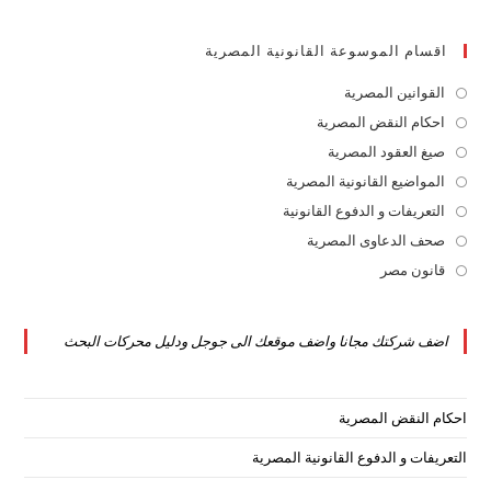
اقسام الموسوعة القانونية المصرية
القوانين المصرية
Opens
in
احكام النقض المصرية
Opens
a
in
صيغ العقود المصرية
Opens
new
a
in
المواضيع القانونية المصرية
Opens
tab
new
a
in
التعريفات و الدفوع القانونية
Opens
tab
new
a
in
صحف الدعاوى المصرية
Opens
tab
new
a
in
قانون مصر
Opens
tab
new
a
in
tab
new
a
اضف شركتك مجانا واضف موقعك الى جوجل ودليل محركات البحث
tab
new
tab
احكام النقض المصرية
التعريفات و الدفوع القانونية المصرية