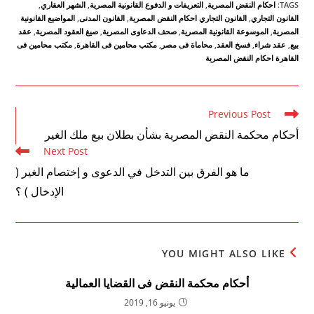
TAGS
:
احكام النقض المصرية
,
التعريفات و الدفوع القانونية المصرية
,
الشهر العقاري
,
القانون التجاري
,
القانون التجاري احكام النقض المصرية
,
القانون المدنى
,
المواضيع القانونية
المصرية
,
الموسوعة القانونية المصرية
,
صحف الدعاوى المصرية
,
صيغ العقود المصرية
,
عقد
بيع
,
عقد شراء
,
فسخ العقد
,
محاماة فى مصر
,
مكتب محامين فى القاهرة
,
مكتب محامين فى
القاهرة احكام النقض المصرية
Read
Previous Post
more
أحكام محكمة النقض المصرية بشأن بطلان بيع ملك الغير
articles
Next Post
ما هو الفرق بين التدخل في الدعوى و إختصام الغير (
الإدخال ) ؟
YOU MIGHT ALSO LIKE
أحكام محكمة النقض فى القضايا العمالية
يونيو 16, 2019