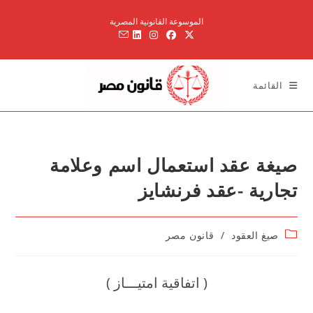
Ski
الموسوعة القانونية المصرية
t
conten
القائمة
صيغة عقد استعمال اسم وعلامة
تجارية -عقد فرنشايز
Post
صيغ العقود
/
قانون مصر
category:
( اتفاقية امتيـــاز )