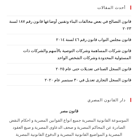
أحدث المقالات
lose
the
قانون التصالح في بعض مخالفات البناء وتقنين أوضاعها قانون رقم ۱۸۷ لسنة
arch
۲۰۲۳
nel.
قانون مجلس النواب قانون رقم ٤٦ لسنة ٢٠١٤
قانون شركات المساهمة وشركات التوصية بالأسهم والشركات ذات
المسئولية المحدودة وشركات الشخص الواحد
قانون السجل الصناعى تعديلات حتى عام ٢٠٢٥
قانون السجل التجارى تعديل في ٣٠ سبتمبر عام ٢٠٢٠
دار القانون المصري
قانون مصر
الموسوعة القانونية المصرية جميع انواع القوانين المصرية و احكام النقض
الصادرة عن المحاكم المصرية و صحف الدعاوى المصرية و صيغ العقود
المصرية و المواضيع القانونية المصرية و الدفوع القانونية المصرية