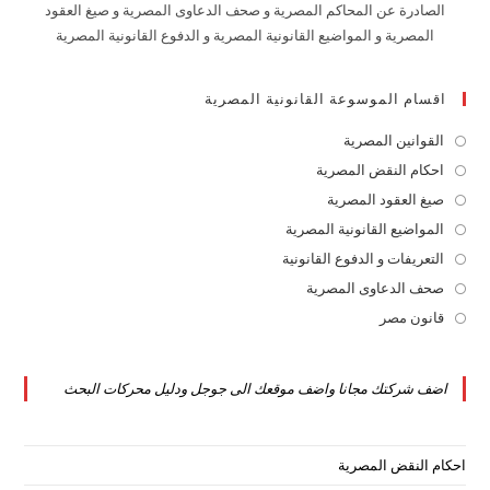
الصادرة عن المحاكم المصرية و صحف الدعاوى المصرية و صيغ العقود
المصرية و المواضيع القانونية المصرية و الدفوع القانونية المصرية
اقسام الموسوعة القانونية المصرية
القوانين المصرية
Opens
in
احكام النقض المصرية
Opens
a
in
صيغ العقود المصرية
Opens
new
a
in
المواضيع القانونية المصرية
Opens
tab
new
a
in
التعريفات و الدفوع القانونية
Opens
tab
new
a
in
صحف الدعاوى المصرية
Opens
tab
new
a
in
قانون مصر
Opens
tab
new
a
in
tab
new
a
اضف شركتك مجانا واضف موقعك الى جوجل ودليل محركات البحث
tab
new
tab
احكام النقض المصرية