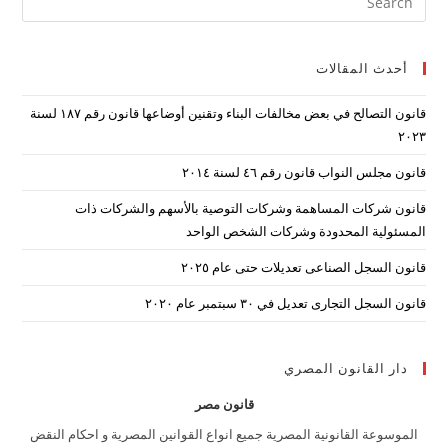
ape
to
أحدث المقالات
lose
the
قانون التصالح في بعض مخالفات البناء وتقنين أوضاعها قانون رقم ۱۸۷ لسنة
arch
۲۰۲۳
nel.
قانون مجلس النواب قانون رقم ٤٦ لسنة ٢٠١٤
قانون شركات المساهمة وشركات التوصية بالأسهم والشركات ذات
المسئولية المحدودة وشركات الشخص الواحد
قانون السجل الصناعى تعديلات حتى عام ٢٠٢٥
قانون السجل التجارى تعديل في ٣٠ سبتمبر عام ٢٠٢٠
دار القانون المصري
قانون مصر
الموسوعة القانونية المصرية جميع انواع القوانين المصرية و احكام النقض