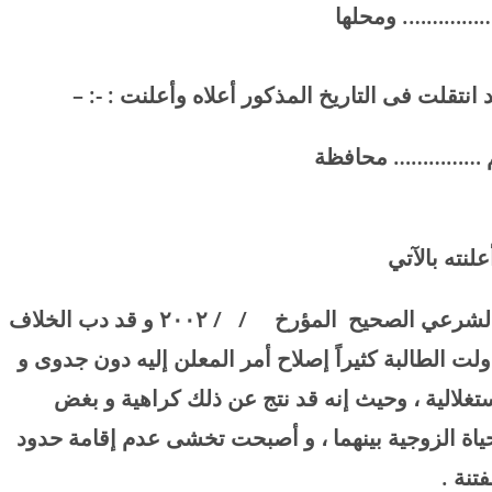
 ……………. ومحلها
لت فى التاريخ المذكور أعلاه وأعلنت : -: –
م …………… محافظة
علنته بالآتي
ج الشرعي الصحيح المؤرخ / /
۲۰۰۲
و قد دب الخلاف
ولت الطالبة كثيراً إصلاح أمر المعلن إليه دون جدوى و
تغلالية ، وحيث إنه قد نتج عن ذلك كراهية و بغض
لحياة الزوجية بينهما ، و أصبحت تخشى عدم إقامة حدود
تنة
.