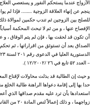
الأزواج عندما يستحكم النفور و يستعصي العلاج
ينجم عن إنهاء العلاقة الزوجية …….. فإذا لم ي
للصلح بين الزوجين ثم تندب حكمين لموالاة ذلك ،
الإفصاح عنها ، و من ثم لا تبحث المحكمة أسبابا
أن تكون قد لحقت بها ، فإن لم يتم الوفاق ، و
الصداق بعد أن تستوثق من اقراراتها ، ثم تحكم 
الدستورية العليا في الدعوى رقم
۲۰۱
لسنة
۲۳
– العدد
۵۲
تابع في
٦ /
۲
۱۲/۲۰۰۲
).
و حيث إن الطالبة قد بذلت محاولات لإقناع المعلن
حدا بها إلى إقامة دعواها الراهنة طالبة الخلع م
استعدادها بأن ترد عليه مقدم صداقها الذي أعطا
زواجهما ، و ذلك إعمالاً لنص المادة
۲۰
من القان