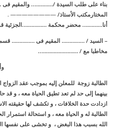
بناء على طلب السيدة /………….. والمقيم فى
المختارمكتب الأستاذ/
———————— .
أنا…………. محضر محكمة …………….الجزئية قد انتق
–
ا
لسيد / …………… المقيم فى …………… قس
مخاطبا مع
/ ……………………..
وأ
الطالبة زوجة للمعلن إليه بموجب عقد الزوا
بينهما إلى حد لم تعد تطيق الحياة معه ، و قد حا
ازدادت حدة الخلافات ، و تكشف لها حقيقته الاس
الطالبة له و الحياة معه ، و استحالة استمرار ا
الله بسبب هذا البغض ، و تخشى على نفسها الف