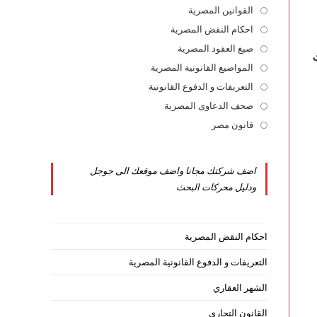
القوانين المصرية
Opens
in
احكام النقض المصرية
Opens
a
in
صيغ العقود المصرية
Opens
new
a
in
المواضيع القانونية المصرية
Opens
tab
new
a
in
التعريفات و الدفوع القانونية
Opens
tab
new
a
in
صحف الدعاوى المصرية
Opens
tab
new
a
in
قانون مصر
Opens
tab
new
a
in
tab
new
a
اضف شركتك مجانا واضف موقعك الى جوجل
tab
new
ودليل محركات البحث
tab
احكام النقض المصرية
التعريفات و الدفوع القانونية المصرية
الشهر العقاري
القانون التجاري