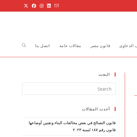
Toggle
الدعاوى
قانون مصر
مقالات عامة
اتصل بنا
website
البحث
Press
search
Escape
to
أحدث المقالات
close
the
قانون التصالح في بعض مخالفات البناء وتقنين أوضاعها
search
قانون رقم ۱۸۷ لسنة ۲۰۲۳
panel.