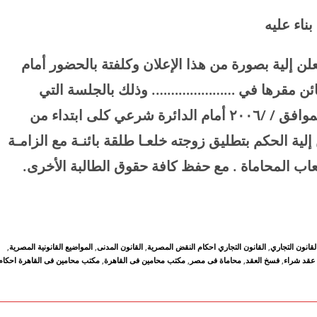
بناء عليه
ن إلية بصورة من هذا الإعلان وكلفتة بالحضور أمام
ئن مقرها في …………………. وذلك بالجلسة التي
وافق / /
۲۰۰
٦ أمام الدائرة شرعي كلى ابتداء من
لية الحكم بتطليق زوجته خلعـا طلقة بائنـة مع الزامـة
عاب المحاماة . مع حفظ كافة حقوق الطالبة الأخرى
.
لقانون التجاري
,
القانون التجاري احكام النقض المصرية
,
القانون المدنى
,
المواضيع القانونية المصرية
,
عقد شراء
,
فسخ العقد
,
محاماة فى مصر
,
مكتب محامين فى القاهرة
,
مكتب محامين فى القاهرة احكام