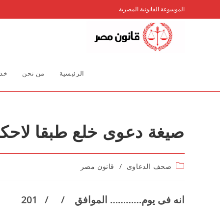
Ski
الموسوعة القانونية المصرية
t
conten
الرئيسية
من نحن
خدم
صيغة دعوى خلع طبقا لاحكام القان
Post
صحف الدعاوى
/
قانون مصر
category:
انه فى يوم………… الموافق / / 201