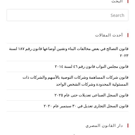
البحث
ress
ape
to
أحدث المقالات
lose
the
قانون التصالح في بعض مخالفات البناء وتقنين أوضاعها قانون رقم ۱۸۷ لسنة
arch
۲۰۲۳
nel.
قانون مجلس النواب قانون رقم ٤٦ لسنة ٢٠١٤
قانون شركات المساهمة وشركات التوصية بالأسهم والشركات ذات
المسئولية المحدودة وشركات الشخص الواحد
قانون السجل الصناعى تعديلات حتى عام ٢٠٢٥
قانون السجل التجارى تعديل في ٣٠ سبتمبر عام ٢٠٢٠
دار القانون المصري