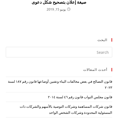
صيغة إعلان بتصحيح شكل دعوى
يونيو 15, 2019
البحث
ress
ape
to
أحدث المقالات
lose
the
قانون التصالح في بعض مخالفات البناء وتقنين أوضاعها قانون رقم ۱۸۷ لسنة
arch
۲۰۲۳
nel.
قانون مجلس النواب قانون رقم ٤٦ لسنة ٢٠١٤
قانون شركات المساهمة وشركات التوصية بالأسهم والشركات ذات
المسئولية المحدودة وشركات الشخص الواحد