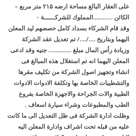
على العقار البالغ مساحة ارضه
۲۱۵
متر مربع –
الكائن …………المملوك للشركــــــة
۰
وقد قام الشركاء بسداد كامل حصصهم ليد المعلن
اليهما وبتاريخ …./…./ تم تعديل عقد الشركة
وزيادة رأس المال مبلغ ………….. جنيه وقد ادعى
المعلن اليهما انه تم استغلال هذه المبالغ فى
انشاء وتجهيز اصول الشركة من تكليف مقرها
والتشطيبات الخاصة بها وتكلفة الادوات الادوات
الطبية والات الجراحة والاجهزة الخاصة بفروع
الطب والمطبوعات وشراء سيارة اسعاف
.
وظلت ادارة الشركة فى ظل التعديل الى ما كانت
عليه من قبله تحت اشراف وادارة المعلن اليه