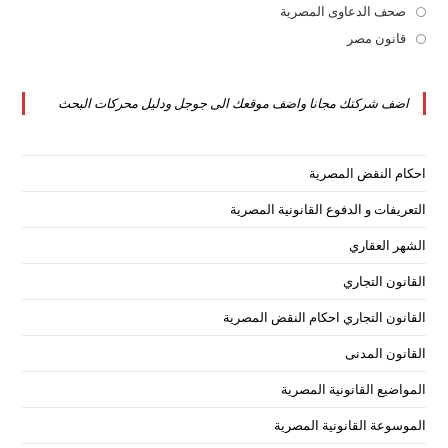
tab
new
a
in
صحف الدعاوى المصرية
Opens
tab
new
a
in
قانون مصر
Opens
tab
new
a
in
tab
new
a
اضف شركتك مجانا واضف موقعك الى جوجل ودليل محركات البحث
tab
new
tab
احكام النقض المصرية
التعريفات و الدفوع القانونية المصرية
الشهر العقاري
القانون التجاري
القانون التجاري احكام النقض المصرية
القانون المدنى
المواضيع القانونية المصرية
الموسوعة القانونية المصرية