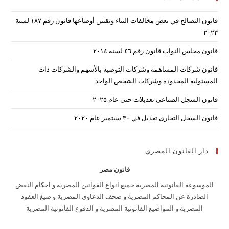
the
قانون التصالح في بعض مخالفات البناء وتقنين أوضاعها قانون رقم ۱۸۷ لسنة
arch
۲۰۲۳
nel.
قانون مجلس النواب قانون رقم ٤٦ لسنة ٢٠١٤
قانون شركات المساهمة وشركات التوصية بالأسهم والشركات ذات
المسئولية المحدودة وشركات الشخص الواحد
قانون السجل الصناعى تعديلات حتى عام ٢٠٢٥
قانون السجل التجارى تعديل في ٣٠ سبتمبر عام ٢٠٢٠
دار القانون المصري
قانون مصر
الموسوعة القانونية المصرية جميع انواع القوانين المصرية و احكام النقض
الصادرة عن المحاكم المصرية و صحف الدعاوى المصرية و صيغ العقود
المصرية و المواضيع القانونية المصرية و الدفوع القانونية المصرية