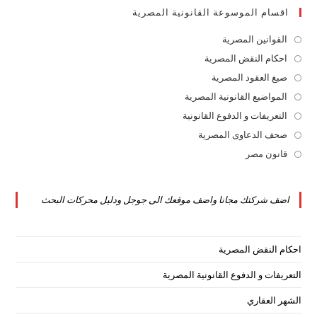
اقسام الموسوعة القانونية المصرية
القوانين المصرية
Opens
in
احكام النقض المصرية
Opens
a
in
صيغ العقود المصرية
Opens
new
a
in
المواضيع القانونية المصرية
Opens
tab
new
a
in
التعريفات و الدفوع القانونية
Opens
tab
new
a
in
صحف الدعاوى المصرية
Opens
tab
new
a
in
قانون مصر
Opens
tab
new
a
in
tab
new
a
اضف شركتك مجانا واضف موقعك الى جوجل ودليل محركات البحث
tab
new
tab
احكام النقض المصرية
التعريفات و الدفوع القانونية المصرية
الشهر العقاري