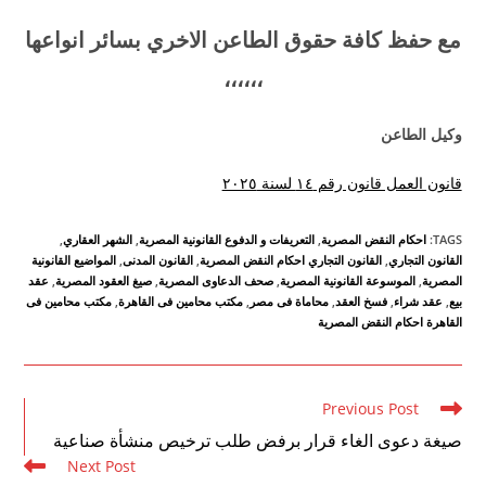
مع حفظ كافة حقوق الطاعن الاخري بسائر انواعها
،،،،،،
وكيل الطاعن
قانون العمل قانون رقم ١٤ لسنة ٢٠٢٥
TAGS
:
احكام النقض المصرية
,
التعريفات و الدفوع القانونية المصرية
,
الشهر العقاري
,
القانون التجاري
,
القانون التجاري احكام النقض المصرية
,
القانون المدنى
,
المواضيع القانونية
المصرية
,
الموسوعة القانونية المصرية
,
صحف الدعاوى المصرية
,
صيغ العقود المصرية
,
عقد
بيع
,
عقد شراء
,
فسخ العقد
,
محاماة فى مصر
,
مكتب محامين فى القاهرة
,
مكتب محامين فى
القاهرة احكام النقض المصرية
Read
Previous Post
more
صيغة دعوى الغاء قرار برفض طلب ترخيص منشأة صناعية
articles
Next Post