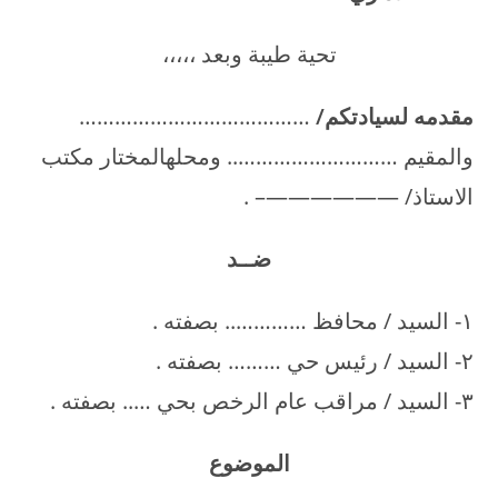
تحية طيبة وبعد ،،،،،
مقدمه لسيادتكم/
…………………………………
والمقيم ……………………….. ومحلهالمختار مكتب
الاستاذ/ ——————– .
ضــد
۱- السيد / محافظ ………….. بصفته .
۲- السيد / رئيس حي ……… بصفته .
۳- السيد / مراقب عام الرخص بحي ….. بصفته .
الموضوع