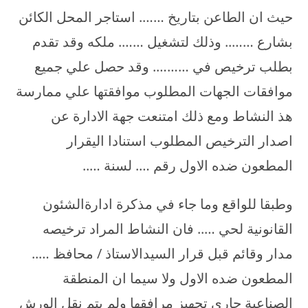
حيث ان الطاعن بتاريخ ……. استاجر المحل الكائن
بشارع …….. وذلك لتشغيل ……. ملكه وقد تقدم
بطلب ترخيص في ………. وقد حصل علي جميع
موافقات الجهات المطلوب موافقتها علي ممارسة
هذ النشاط ومع ذلك امتنعت جهة الادارة عن
اصدار الترخيص المطلوب استنادا اليقرار
المطعون ضده الاول رقم …. لسنة …..
وطبقا للواقع وما جاء في مذكرة ادارةالشئون
القانونية لحي ….. فان النشاط المراد ترخيصه
مدار وقائم قبل قرار السيدالاستاذ / محافظ …..
المطعون ضده الاول ولا سيما ان المنطقة
الصناعية جاري تجهيز مرافقها ولم يتم نقل الورش