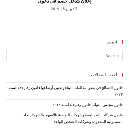
إعلان بتدخل خصم فى دعوى
يونيو 15, 2019
البحث
ress
ape
to
أحدث المقالات
lose
the
قانون التصالح في بعض مخالفات البناء وتقنين أوضاعها قانون رقم ۱۸۷ لسنة
arch
۲۰۲۳
nel.
قانون مجلس النواب قانون رقم ٤٦ لسنة ٢٠١٤
قانون شركات المساهمة وشركات التوصية بالأسهم والشركات ذات
المسئولية المحدودة وشركات الشخص الواحد