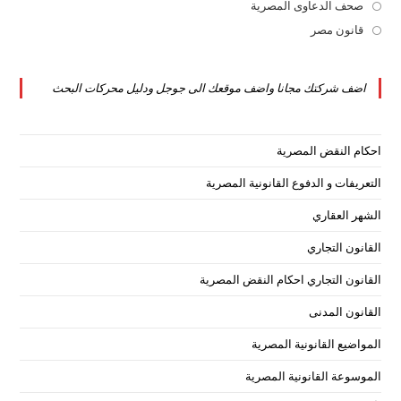
new
a
in
صحف الدعاوى المصرية
Opens
tab
new
a
in
قانون مصر
Opens
tab
new
a
in
tab
new
a
اضف شركتك مجانا واضف موقعك الى جوجل ودليل محركات البحث
tab
new
tab
احكام النقض المصرية
التعريفات و الدفوع القانونية المصرية
الشهر العقاري
القانون التجاري
القانون التجاري احكام النقض المصرية
القانون المدنى
المواضيع القانونية المصرية
الموسوعة القانونية المصرية