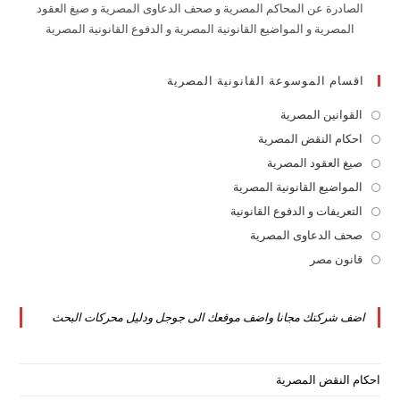
الصادرة عن المحاكم المصرية و صحف الدعاوى المصرية و صيغ العقود
المصرية و المواضيع القانونية المصرية و الدفوع القانونية المصرية
اقسام الموسوعة القانونية المصرية
القوانين المصرية
Opens
in
احكام النقض المصرية
Opens
a
in
صيغ العقود المصرية
Opens
new
a
in
المواضيع القانونية المصرية
Opens
tab
new
a
in
التعريفات و الدفوع القانونية
Opens
tab
new
a
in
صحف الدعاوى المصرية
Opens
tab
new
a
in
قانون مصر
Opens
tab
new
a
in
tab
new
a
اضف شركتك مجانا واضف موقعك الى جوجل ودليل محركات البحث
tab
new
tab
احكام النقض المصرية