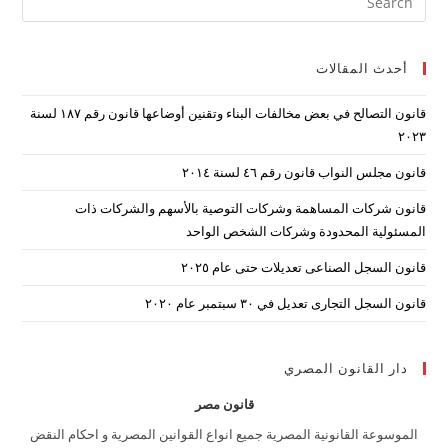
ape
to
أحدث المقالات
lose
the
قانون التصالح في بعض مخالفات البناء وتقنين أوضاعها قانون رقم ۱۸۷ لسنة
arch
۲۰۲۳
nel.
قانون مجلس النواب قانون رقم ٤٦ لسنة ٢٠١٤
قانون شركات المساهمة وشركات التوصية بالأسهم والشركات ذات
المسئولية المحدودة وشركات الشخص الواحد
قانون السجل الصناعى تعديلات حتى عام ٢٠٢٥
قانون السجل التجارى تعديل في ٣٠ سبتمبر عام ٢٠٢٠
دار القانون المصري
قانون مصر
الموسوعة القانونية المصرية جميع انواع القوانين المصرية و احكام النقض