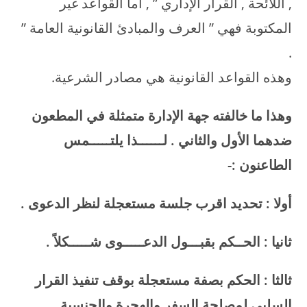
, اللائحة , القرار الإداري ” , أما القواعد غير
المكتوبة فهي ” العرف والمبادئ القانونية العامة ”
.
وهذه القواعد القانونية هي مصادر الشرعية.
وهذا ما خالفته جهة الإدارة متمثلة في المطعون
ضدهما الأول والثاني . لــــــذا يلتـــــمس
الطاعنون
:-
أولا : تحديد اقرب جلسة مستعجلة لنظر الدعوى
.
ثانيا : الحــكم بقبـــول الدعـــــوى شـــــكلاً
.
ثالثا : الحكم بصفة مستعجلة بوقف تنفيذ القرار
السلبي لمصلحة السفر والهجرة والجنسية
.