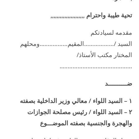
تحية طيبة واحترام
,,,,,,,,,,,,,,,,,,,,,,
مقدمه لسيادتكم
السيد /………………المقيم……………..ومحلهم
المختار مكتب الأستاذ/
……………………………………..
ضــــــــــد
۱
–
السيد اللواء / معالي وزير الداخلية بصفته
۲
–
السيد اللواء / رئيس مصلحة الجوازات
والهجرة والجنسية بصفته الموضـــوع