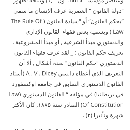
وعناصر مؤسســـة القانــون ” (۱) ونتيجة لظهور
“دولة القانون ” العصرية عرف الإنسان ما سمي
“بحكم القانون” أو “سيادة القانون ( The Rule Of
Law ) ويسميه بعض فقهاء القانون الإداري
والدستوري مبدأ الشرعية , أو مبدأ المشروعية .
تعريف حكم القانون : _ لقد عرف فقهاء القانون
الدستوري “حكم القانون” بعدة أشكال , ألا أن
التعريف الذي أعطاه دايسي A . V . Dicey (أستاذ
القانون الدستوري السابق في جامعة اوكسفورد
في بريطانيا) في مؤلفه ” القانون الدستوري (Law
Of Constitution) الصادر سنة ۱۸۸۵, كان الأكثر
شهرة وتأثيرا (۲) .