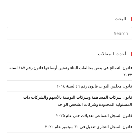
البحث
ress
ape
to
أحدث المقالات
lose
the
قانون التصالح في بعض مخالفات البناء وتقنين أوضاعها قانون رقم ۱۸۷ لسنة
arch
۲۰۲۳
nel.
قانون مجلس النواب قانون رقم ٤٦ لسنة ٢٠١٤
قانون شركات المساهمة وشركات التوصية بالأسهم والشركات ذات
المسئولية المحدودة وشركات الشخص الواحد
قانون السجل الصناعى تعديلات حتى عام ٢٠٢٥
قانون السجل التجارى تعديل في ٣٠ سبتمبر عام ٢٠٢٠