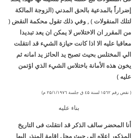
إضراراً بالمدعية بالحق المدني (الزوجة المالكة
لتلك المنقولات ) , وفي ذلك تقول محكمة النقض (
من المقرر ان الاختلاس لا يمكن ان يعد تبديدا
معاقبا عليه الا اذا كانت حيازة الشيء قد انتقلت
الي المختلس بحيث تصبح يد الحائز يد امانه ثم
يخون هذه الأمانة باختلاس الشيء الذي اؤتمن
عليه )
( نقض رقم ۱۵٦۲ لسنة ٤۵ ق جلسة ۲۵/۱/۱۹۷٦ م)
بناء عليه
أنا المحضر سالف الذكر قد انتقلت فى التاريخ
المذكور اعلاه الى حيث محل إقامة المنذر اليها