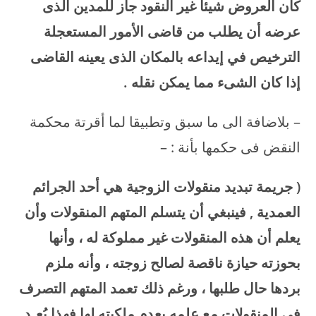
كان العروض شيئا غير النقود جاز للمدين الذى
عرضه أن يطلب من قاضى الأمور المستعجلة
الترخيص في إيداعه بالمكان الذى يعينه القاضى
إذا كان الشىء مما يمكن نقله
.
– بلاضافة الى ما سبق وتطبيقا لما أقرتة محكمة
النقض فى حكمها بأنة : –
( جريمة تبديد منقولات الزوجية هي أحد الجرائم
العمدية , فينبغي أن يتسلم المتهم المنقولات وأن
يعلم أن هذه المنقولات غير مملوكة له ، وأنها
بحوزته حيازة ناقصة لصالح زوجته ، وأنه ملزم
بردها حال طلبها ، ورغم ذلك تعمد المتهم التصرف
فى المنقولات مع علمه بعدم ملكيته لها فهذا يُعـد