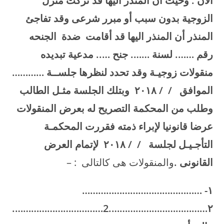
الأن . وحيث أن المنذر اليها قد تركت منزل
الزوجية بدون سبب أو مبرر شرعى وقد تفاجئ
المنذر أن المنذر اليها قد أقامت ضدة الجنحه
رقم ……. لسنة ……. جنح ….. مدعية تبديده
منقولات زوجيـة وقد تحدد لنظرها جلســة …………
الموافق / / ۲۰۱۸ وبتلك الجلسة مثـل الطالب
وطلب من المحكمة التصريح له بعرض المنقولات
عرضا قانونيا لإبراء ذمته فقررت المحكمـة
التأجـيـل لجلسة / / ۲۰۱۸ لإتمام العرض
القانونى
.
والمنقولات هى كالتالى : –
۱- ………………………………………
۲……………………………….2…………………………….