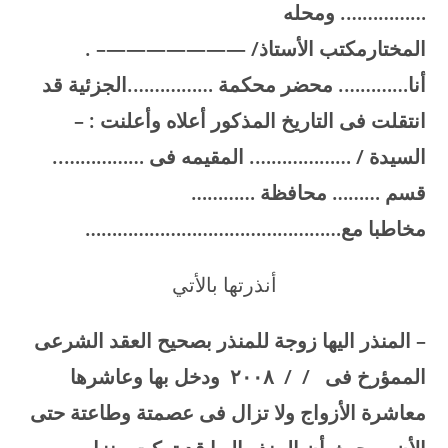
……………. ومحله
المختارمكتب الأستاذ/
———————– .
أنا…………. محضر محكمة …………….الجزئية قد
انتقلت فى التاريخ المذكور أعلاه وأعلنت : –
السيدة / ………………. المقيمه فى ……………..
قسم ……… محافظة …………
مخاطبا مع…………………………………………
أنذرتها بالأتي
–
المنذر اليها زوجة للمنذر بصحيح العقد الشرعى
الممؤرخ فى / / ۲۰۰۸ ودخل بها وعاشرها
معاشرة الأزواج ولا تزال فى عصمتة وطاعتة حتى