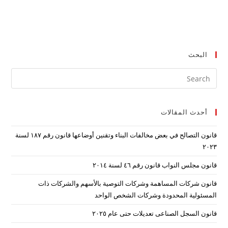
البحث
ress
ape
to
أحدث المقالات
lose
the
قانون التصالح في بعض مخالفات البناء وتقنين أوضاعها قانون رقم ۱۸۷ لسنة
arch
۲۰۲۳
nel.
قانون مجلس النواب قانون رقم ٤٦ لسنة ٢٠١٤
قانون شركات المساهمة وشركات التوصية بالأسهم والشركات ذات
المسئولية المحدودة وشركات الشخص الواحد
قانون السجل الصناعى تعديلات حتى عام ٢٠٢٥