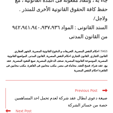
جاء به ، ولنفاذ مفعوله فى المدة القانونية ، مع
حفظ كافة الحقوق القانونية الأخرى للمنذر
.
ولاجل
/
السند القانونى : المواد
٦
۰،۹۳۷،۹۳
٤
۱،۹
٤
۲،۹
٤
۹
من القانون المدنى
TAGS
:
احكام النقض المصرية
,
التعريفات و الدفوع القانونية المصرية
,
الشهر العقاري
,
القانون التجاري
,
القانون التجاري احكام النقض المصرية
,
القانون المدنى
,
المواضيع القانونية
المصرية
,
الموسوعة القانونية المصرية
,
صحف الدعاوى المصرية
,
صيغ العقود المصرية
,
عقد
بيع
,
عقد شراء
,
فسخ العقد
,
محاماة فى مصر
,
مكتب محامين فى القاهرة
,
مكتب محامين فى
القاهرة احكام النقض المصرية
Read
Previous Post
more
صيغة دعوى ابطال عقد شركة لعدم تحمل احد المساهمين
articles
حصة من خسائر الشركة
Next Post