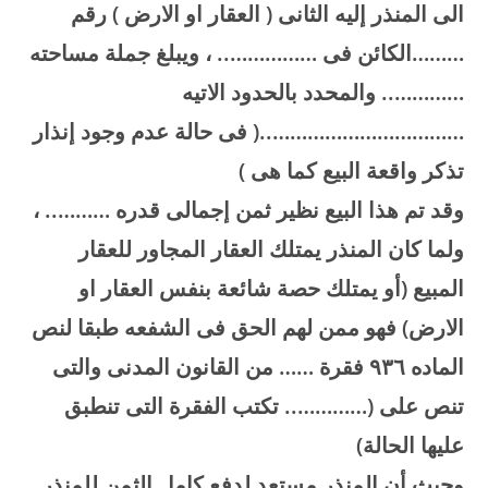
الى المنذر إليه الثانى ( العقار او الارض ) رقم
………الكائن فى …………….. ، ويبلغ جملة مساحته
………….. والمحدد بالحدود الاتيه
……………………………..( فى حالة عدم وجود إنذار
تذكر واقعة البيع كما هى
)
وقد تم هذا البيع نظير ثمن إجمالى قدره ……….. ،
ولما كان المنذر يمتلك العقار المجاور للعقار
المبيع (أو يمتلك حصة شائعة بنفس العقار او
الارض) فهو ممن لهم الحق فى الشفعه طبقا لنص
الماده
۹۳
٦ فقرة …… من القانون المدنى والتى
تنص على (………….. تكتب الفقرة التى تنطبق
عليها الحالة
)
وحيث أن المنذر مستعد لدفع كامل الثمن للمنذر