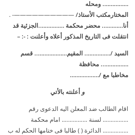
……………. ومحله
المختارمكتب الأستاذ/
——————————- .
أنا…………. محضر محكمة …………….الجزئية قد
انتقلت فى التاريخ المذكور أعلاه وأعلنت : -: –
السيد /……………. المقيم……………….. قسم
…………….. محافظة
مخاطبا مع /………………
و
أعلنته بالأتي
اقام الطالب ضد المعلن اليه الدعوى رقم
……………. لسنة ……………. امام محكمة
……………. الدائرة ( ) طالبا فى ختامها الحكم له ب