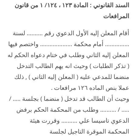
السند القانوني : المادة
۱۲۳
،
٤/
۱۲
۱
من قانون
المرافعات
أقام المعلن إليه الأول الدعوي رقم ………. لسنة
…………… أمام محكمة ……………….. واختصم فيها
المعلن إليه الثاني وطلب في ختام دعواه الحكم له
( تذكر الطلبات ) وحيث انه يهم الطالب التدخل
منضما للمدعي عليه ( المعلن إليه الثاني ) , ذلك
عملا بنص الماده ۱۲٦ مرافعات .
وحيث أن الطالب قد تدخل ( منضما ) بجلسة ….. /
….. / ………. وطلب من المحكمة الحكم برفض
الدعوي تاسيسا علي ………. وقررت هيئة
المحكمة الموقرة التاجيل لجلسة