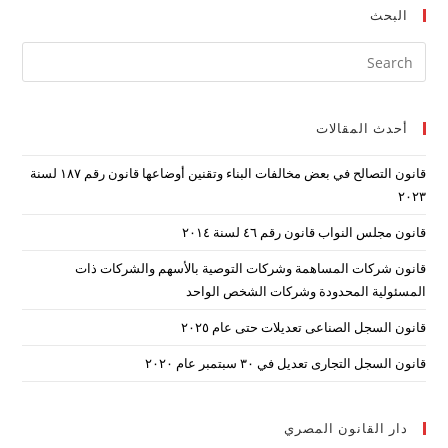
البحث
ress
ape
to
أحدث المقالات
lose
the
قانون التصالح في بعض مخالفات البناء وتقنين أوضاعها قانون رقم ۱۸۷ لسنة
arch
۲۰۲۳
nel.
قانون مجلس النواب قانون رقم ٤٦ لسنة ٢٠١٤
قانون شركات المساهمة وشركات التوصية بالأسهم والشركات ذات
المسئولية المحدودة وشركات الشخص الواحد
قانون السجل الصناعى تعديلات حتى عام ٢٠٢٥
قانون السجل التجارى تعديل في ٣٠ سبتمبر عام ٢٠٢٠
دار القانون المصري