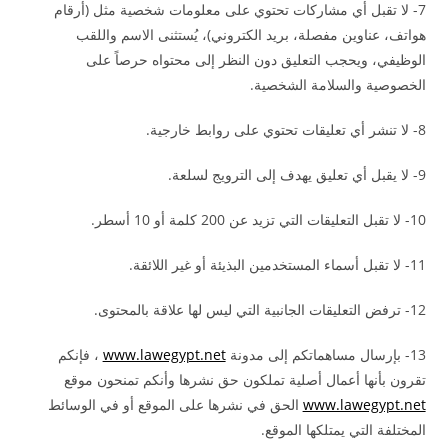
7- لا تقبل أي مشاركات تحتوي على معلومات شخصية مثل (أرقام
هواتف، عناوين مفصلة، بريد الكتروني)، يُستثنى الاسم واللقب
الوظيفي، ويحجب التعليق دون النظر إلى محتواه حرصاً على
الخصوصية والسلامة الشخصية.
8- لا تنشر أي تعليقات تحتوي على روابط خارجية.
9- لا يقبل أي تعليق يهدف إلى الترويج لسلعة.
10- لا تقبل التعليقات التي تزيد عن 200 كلمة أو 10 أسطر.
11- لا تقبل أسماء المستخدمين البذيئة أو غير اللائقة.
12- ترفض التعليقات الجانبية التي ليس لها علاقة بالمحتوى.
13- بإرسال مساهماتكم إلى مدونة
www.lawegypt.net
، فإنكم
تقرون بأنها أعمال أصلية تملكون حق نشرها وأنكم تمنحون موقع
www.lawegypt.net
الحق في نشرها على الموقع أو في الوسائط
المختلفة التي يمتلكها الموقع.