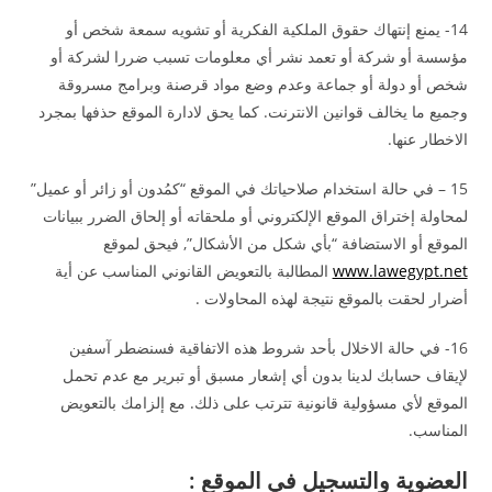
14- يمنع إنتهاك حقوق الملكية الفكرية أو تشويه سمعة شخص أو
مؤسسة أو شركة أو تعمد نشر أي معلومات تسبب ضررا لشركة أو
شخص أو دولة أو جماعة وعدم وضع مواد قرصنة وبرامج مسروقة
وجميع ما يخالف قوانين الانترنت. كما يحق لادارة الموقع حذفها بمجرد
الاخطار عنها.
15 – في حالة استخدام صلاحياتك في الموقع “كمُدون أو زائر أو عميل”
لمحاولة إختراق الموقع الإلكتروني أو ملحقاته أو إلحاق الضرر ببيانات
الموقع أو الاستضافة “بأي شكل من الأشكال”, فيحق لموقع
www.lawegypt.net
المطالبة بالتعويض القانوني المناسب عن أية
أضرار لحقت بالموقع نتيجة لهذه المحاولات .
16- في حالة الاخلال بأحد شروط هذه الاتفاقية فسنضطر آسفين
لإيقاف حسابك لدينا بدون أي إشعار مسبق أو تبرير مع عدم تحمل
الموقع لأي مسؤولية قانونية تترتب على ذلك. مع إلزامك بالتعويض
المناسب.
العضوية والتسجيل في الموقع :