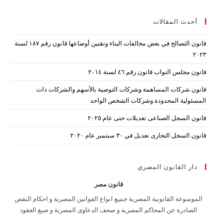
to
أحدث المقالات
lose
the
قانون التصالح في بعض مخالفات البناء وتقنين أوضاعها قانون رقم ۱۸۷ لسنة
arch
۲۰۲۳
nel.
قانون مجلس النواب قانون رقم ٤٦ لسنة ٢٠١٤
قانون شركات المساهمة وشركات التوصية بالأسهم والشركات ذات
المسئولية المحدودة وشركات الشخص الواحد
قانون السجل الصناعى تعديلات حتى عام ٢٠٢٥
قانون السجل التجارى تعديل في ٣٠ سبتمبر عام ٢٠٢٠
دار القانون المصري
قانون مصر
الموسوعة القانونية المصرية جميع انواع القوانين المصرية و احكام النقض
الصادرة عن المحاكم المصرية و صحف الدعاوى المصرية و صيغ العقود