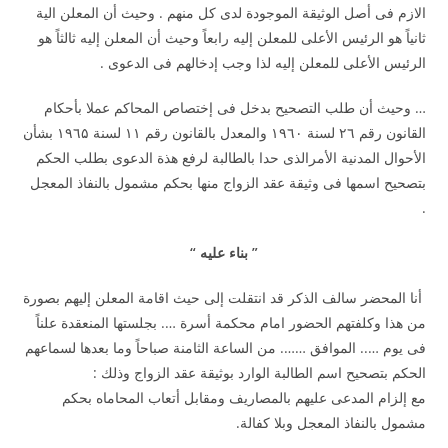
الازم فى أصل الوثيقة الموجودة لدى كل منهم . وحيث أن المعلن الية
ثانياً هو الرئيس الأعلى للمعلن إليه رابعاً وحيث أن المعلن إليه ثالثاً هو
الرئيس الأعلى للمعلن إليه لذا وجب إدخالهم فى الدعوى .
… وحيث أن طلب التصحيح بدخل فى إختصاص المحاكم عملا بأحكام
القانون رقم ۲٦ لسنة ۱۹٦۰ والمعدل بالقانون رقم ۱۱ لسنة ۱۹٦۵ بشأن
الأحوال المدنية الأمرالذى حدا بالطالبة لرفع هذة الدعوى بطلب الحكم
بتصحيح اسمها فى وثيقة عقد الزواج منها بحكم مشمول بالنفاذ المعجل
.
”
بناء عليه
“
أنا المحضر سالف الذكر قد انتقلت إلى حيث اقامة المعلن إليهم بصورة
من هذا وكلفتهم الحضور امام محكمة أسرة …. بجلستها المنعقدة علناً
فى يوم ….. الموافق ……. من الساعة الثامنة صباحاً وما بعدها لسماعهم
الحكم بتصحيح اسم الطالبة الوارد بوثيقة عقد الزواج وذلك :
مع إلزام المدعى عليهم بالمصاريف ومقابل أتعاب المحاماه بحكم
مشمول بالنفاذ المعجل وبلا كفالة.