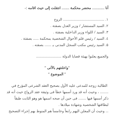
أنا …………. محضر محكمة …….. انتقلت إلى حيث اقامه
:-
۱. …………………………………….. الزوج
۲. السيد المستشار / وزير العدل بصفتة .
۳. السيد / اللواء وزير الداخلية بصفتة .
٤. السيد / رئيس قلم الأحوال الشخصية بمحكمة …… بصفتة .
۵. السيد رئيس مكتب السجل المدنى بـ ……. بصفته .
والجميع يعلنوا بهيئة قضايا الدولة ………………………
“
واعلنتهم بالآتى
“
”
الموضوع
“
الطالبة زوجه للمدعى عليه الأول بصحيح العقد الشرعى المؤرخ في
……… ، وحيث أنه قد ورد أسمها خطأ فى وثيقة عقد الزواج حيث أنه قد
ذكر أسمها فيها …….. فى حين أن صحه اسمها هو وهو الثابت طبقاً
لبطاقتها الشخصية وشهادة ميلادها .
… وحيث أن المعلن اليهم رابعاً وخامساً هم المنوط بهم إجراء التصحيح