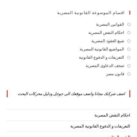
اقسام الموسوعة القانونية المصرية
القوانين المصرية
Opens
in
احكام النقض المصرية
Opens
a
in
صيغ العقود المصرية
Opens
new
a
in
المواضيع القانونية المصرية
Opens
tab
new
a
in
التعريفات و الدفوع القانونية
Opens
tab
new
a
in
صحف الدعاوى المصرية
Opens
tab
new
a
in
قانون مصر
Opens
tab
new
a
in
tab
new
a
اضف شركتك مجانا واضف موقعك الى جوجل ودليل محركات البحث
tab
new
tab
احكام النقض المصرية
التعريفات و الدفوع القانونية المصرية