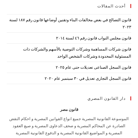
أحدث المقالات
lose
the
قانون التصالح في بعض مخالفات البناء وتقنين أوضاعها قانون رقم ۱۸۷ لسنة
arch
۲۰۲۳
nel.
قانون مجلس النواب قانون رقم ٤٦ لسنة ٢٠١٤
قانون شركات المساهمة وشركات التوصية بالأسهم والشركات ذات
المسئولية المحدودة وشركات الشخص الواحد
قانون السجل الصناعى تعديلات حتى عام ٢٠٢٥
قانون السجل التجارى تعديل في ٣٠ سبتمبر عام ٢٠٢٠
دار القانون المصري
قانون مصر
الموسوعة القانونية المصرية جميع انواع القوانين المصرية و احكام النقض
الصادرة عن المحاكم المصرية و صحف الدعاوى المصرية و صيغ العقود
المصرية و المواضيع القانونية المصرية و الدفوع القانونية المصرية