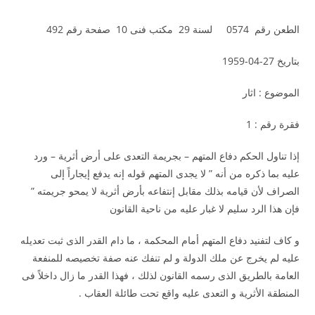
الطعن رقم 0574 لسنة 29 مكتب فنى 10 صفحة رقم 492
بتاريخ 27-04-1959
الموضوع : اثار
فقرة رقم : 1
إذا تناول الحكم دفاع المتهم – بجريمة التعدى على أرض أثرية – ورد
عليه بما ذكره من أنه ” لا يجدى المتهم قوله إنه يدفع إيجاراً إلى
الصراف لأن قيامه بذلك مقابل إنتفاعه بأرض أثرية لا يمحو جريمته ”
فإن هذا الرد سليم لا غبار عليه من ناحية القانون
و كاف لتفنيد دفاع المتهم أمام المحكمة ، ما دام القدر الذى ثبت تعديله
عليه لم يخرج عن ملك الدولة و لم تنفك عنه صفة تخصيصه للمنفعة
العامة بالطريق الذى رسمه القانون لذلك ، فهذا القدر ما زال داخلاً فى
المنطقة الأثرية و التعدى عليه واقع تحت طائلة العقاب .