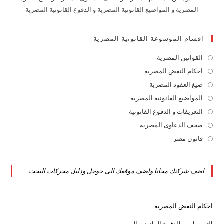
المصرية و المواضيع القانونية المصرية و الدفوع القانونية المصرية
اقسام الموسوعة القانونية المصرية
القوانين المصرية
Opens
in
احكام النقض المصرية
Opens
a
in
صيغ العقود المصرية
Opens
new
a
in
المواضيع القانونية المصرية
Opens
tab
new
a
in
التعريفات و الدفوع القانونية
Opens
tab
new
a
in
صحف الدعاوى المصرية
Opens
tab
new
a
in
قانون مصر
Opens
tab
new
a
in
tab
new
a
اضف شركتك مجانا واضف موقعك الى جوجل ودليل محركات البحث
tab
new
tab
احكام النقض المصرية