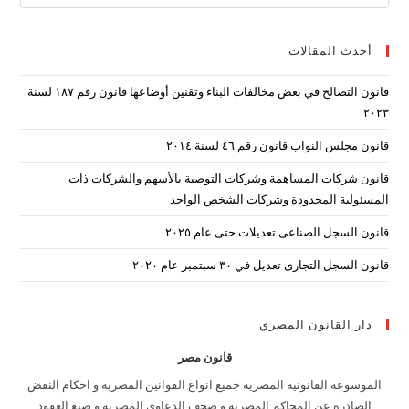
ape
to
أحدث المقالات
lose
the
قانون التصالح في بعض مخالفات البناء وتقنين أوضاعها قانون رقم ۱۸۷ لسنة
arch
۲۰۲۳
nel.
قانون مجلس النواب قانون رقم ٤٦ لسنة ٢٠١٤
قانون شركات المساهمة وشركات التوصية بالأسهم والشركات ذات
المسئولية المحدودة وشركات الشخص الواحد
قانون السجل الصناعى تعديلات حتى عام ٢٠٢٥
قانون السجل التجارى تعديل في ٣٠ سبتمبر عام ٢٠٢٠
دار القانون المصري
قانون مصر
الموسوعة القانونية المصرية جميع انواع القوانين المصرية و احكام النقض
الصادرة عن المحاكم المصرية و صحف الدعاوى المصرية و صيغ العقود