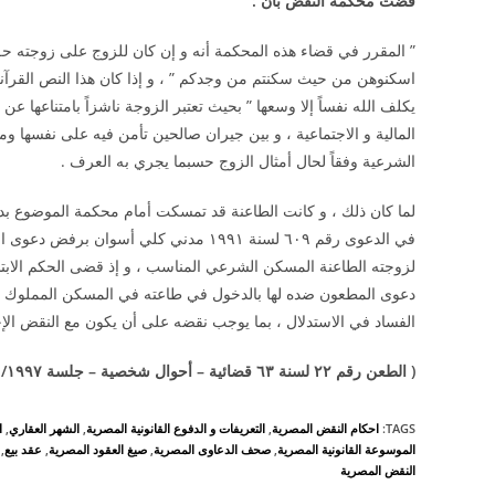
قضت محكمة النقض بأن
:
” المقرر في قضاء هذه المحكمة أنه و إن كان للزوج على زوجته حق الط
اسكنوهن من حيث سكنتم من وجدكم ” ، و إذا كان هذا النص القرآن
يكلف الله نفساً إلا وسعها ” بحيث تعتبر الزوجة ناشزاً بامتناعها ع
المالية و الاجتماعية ، و بين جيران صالحين تأمن فيه على نفسها وما
الشرعية وفقاً لحال أمثال الزوج حسبما يجري به العرف .
في الدعوى رقم ٦۰۹ لسنة ۱۹۹۱ مدني كلي أس
لزوجته الطاعنة المسكن الشرعي المناسب ، و إذ قضى الحكم الابتد
دعوى المطعون ضده لها بالدخول في طاعته في المسكن المملوك لها 
الفساد في الاستدلال ، بما يوجب نقضه على أن يكون مع النقض الإ
(
الطعن رقم
۲۲
لسنة ٦
۳
قضائية – أحوال شخصية – جلسة
۱۹۹۷
/
TAGS
:
احكام النقض المصرية
,
التعريفات و الدفوع القانونية المصرية
,
الشهر العقاري
,
ا
الموسوعة القانونية المصرية
,
صحف الدعاوى المصرية
,
صيغ العقود المصرية
,
عقد بيع
,
النقض المصرية