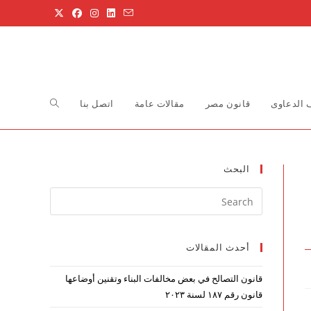
Toggle
الدعاوى
قانون مصر
مقالات عامة
اتصل بنا
website
البحث
Press
search
Escape
to
أحدث المقالات
close
the
قانون التصالح في بعض مخالفات البناء وتقنين أوضاعها
search
قانون رقم ۱۸۷ لسنة ۲۰۲۳
panel.