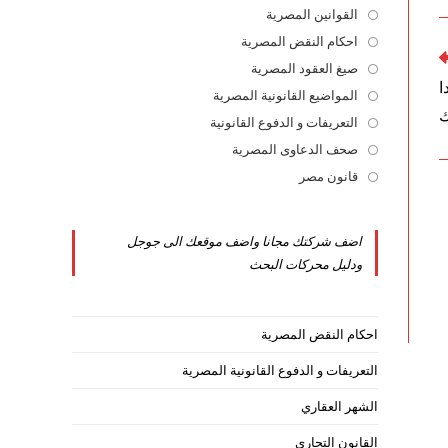
القوانين المصرية
Opens
in
احكام النقض المصرية
Opens
a
in
صيغ العقود المصرية
Opens
ا
new
a
in
المواضيع القانونية المصرية
Opens
ك
tab
new
a
in
التعريفات و الدفوع القانونية
Opens
tab
new
a
in
صحف الدعاوى المصرية
Opens
tab
new
a
in
قانون مصر
Opens
tab
new
a
in
tab
new
a
اضف شركتك مجانا واضف موقعك الى جوجل
tab
new
ودليل محركات البحث
tab
احكام النقض المصرية
التعريفات و الدفوع القانونية المصرية
الشهر العقاري
القانون التجاري