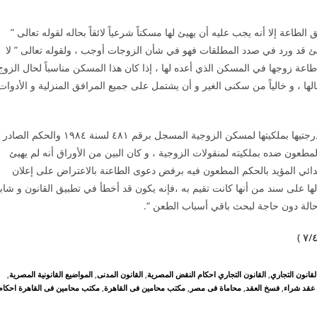
اعة إلا أنه يجب عليه أن يهيئ لها مسكناً شرعياً لائقاً بحاله لقوله تعالى ”
ئ قد ورد في صدد المطلقات فهو في شأن الزوجات أوجب ، ولقوله تعالى ” لا
ن طاعة زوجها في المسكن الذي أعده لها ، إذا كان هذا المسكن مناسباً لحال الزوج
لها ، و خالياً من سكنى الغير و أن يشتمل على جميع المرافق المنزلية و الأدوات
لما كان ذلك ، و كانت الطاعنة قد تمسكت أمام محكمة الموضوع بدرجتيها بملكيتها لمسكن الزوجية المسجل برقم ٤۸۱ لسنة ۱۹۸٤ والحكم الصادر
وان برفض دعوى المطعون ضده بملكيته لمنقولات الزوجية ، و كان البين من الأوراق أنه لم يهيئ
ائي المؤيد بالحكم المطعون فيه برفض دعوى الطاعنة بالاعتراض على إعلان
على سند من أنها كانت تقيم به ،فإنه يكون قد أخطأ في تطبيق القانون و شاب
حالة دون حاجة لبحث باقي أسباب الطعن “.
)
۷/
٤
لقانون التجاري
,
القانون التجاري احكام النقض المصرية
,
القانون المدنى
,
المواضيع القانونية المصرية
,
عقد شراء
,
فسخ العقد
,
محاماة فى مصر
,
مكتب محامين فى القاهرة
,
مكتب محامين فى القاهرة احكام