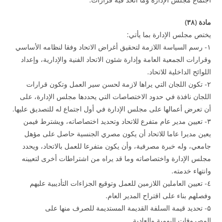
مادة (
۳۸
)
يختص مجلس الإدارة بما يأتي:
۱- رسم السياسة اللازمة لتحقيق أغراض الاتحاد وفقا لنظامه الأساسي
وقرارات الجمعية العامة وإدارة شئون الاتحاد الفنية والإدارية، وإعداد
اللوائح الداخلية للاتحاد.
۲- تكون اللجان التي يراها لازمة لحسن سير العمل وتكون قرارات
اللجان نافذة في حدود الاختصاصات التي يحددها مجلس الإدارة، على
أن تعرض أعمالها على مجلس الإدارة في أول اجتماع له للتصديق عليها.
۳- تعيين مدير عام متفرع للاتحاد وتحديد اختصاصاته، ويشترط فيمن
يعين مديرا عاما للاتحاد أن يكون مصري الجنسية حاصل على مؤهل
جامعي، وله خبرة مصرفية، وأن يكون متفرعا للعمل بالاتحاد، ويحدد
مجلس الإدارة واختصاصاته وما قد يراه من اشتراطات أخرى لتعيينه
وانتهاء خدمته.
٤- تعيين العاملين اللازمين للعمل وتوقيع الجزاءات التأديبية عليهم
وفصلهم بناء على اقتراح المدير العام.
۵- تحديد قيمة السلفة القديمة المستديمة للصرف منها على
المصروفات اليومية والعادية.