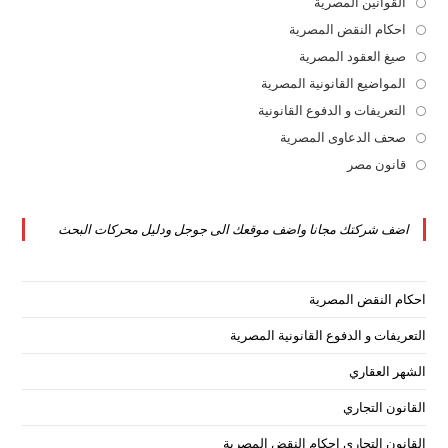
القوانين المصرية
Opens
in
احكام النقض المصرية
Opens
a
in
صيغ العقود المصرية
Opens
new
a
in
المواضيع القانونية المصرية
Opens
tab
new
a
in
التعريفات و الدفوع القانونية
Opens
tab
new
a
in
صحف الدعاوى المصرية
Opens
tab
new
a
in
قانون مصر
Opens
tab
new
a
in
tab
new
a
اضف شركتك مجانا واضف موقعك الى جوجل ودليل محركات البحث
tab
new
tab
احكام النقض المصرية
التعريفات و الدفوع القانونية المصرية
الشهر العقاري
القانون التجاري
القانون التجاري احكام النقض المصرية