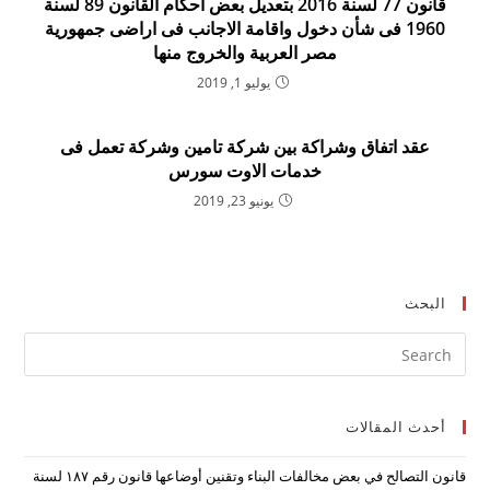
قانون 77 لسنة 2016 بتعديل بعض احكام القانون 89 لسنة
1960 فى شأن دخول واقامة الاجانب فى اراضى جمهورية
مصر العربية والخروج منها
يوليو 1, 2019
عقد اتفاق وشراكة بين شركة تامين وشركة تعمل فى
خدمات الاوت سورس
يونيو 23, 2019
البحث
ress
ape
to
أحدث المقالات
lose
the
قانون التصالح في بعض مخالفات البناء وتقنين أوضاعها قانون رقم ۱۸۷ لسنة
arch