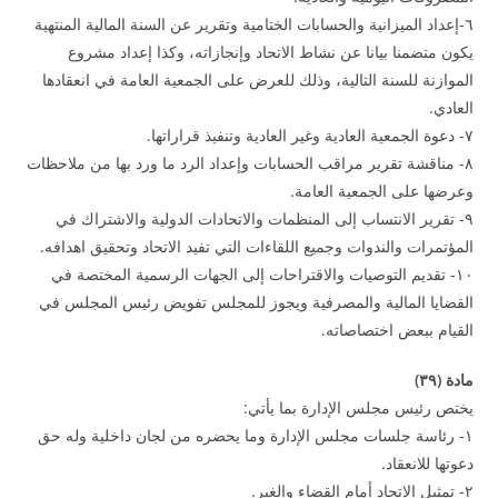
٦-إعداد الميزانية والحسابات الختامية وتقرير عن السنة المالية المنتهية
يكون متضمنا بيانا عن نشاط الاتحاد وإنجازاته، وكذا إعداد مشروع
الموازنة للسنة التالية، وذلك للعرض على الجمعية العامة في انعقادها
العادي.
۷- دعوة الجمعية العادية وغير العادية وتنفيذ قراراتها.
۸- مناقشة تقرير مراقب الحسابات وإعداد الرد ما ورد بها من ملاحظات
وعرضها على الجمعية العامة.
۹- تقرير الانتساب إلى المنظمات والاتحادات الدولية والاشتراك في
المؤتمرات والندوات وجميع اللقاءات التي تفيد الاتحاد وتحقيق اهدافه.
۱۰- تقديم التوصيات والاقتراحات إلى الجهات الرسمية المختصة في
القضايا المالية والمصرفية ويجوز للمجلس تفويض رئيس المجلس في
القيام ببعض اختصاصاته.
مادة (
۳۹
)
يختص رئيس مجلس الإدارة بما يأتي:
۱- رئاسة جلسات مجلس الإدارة وما يحضره من لجان داخلية وله حق
دعوتها للانعقاد.
۲- تمثيل الاتحاد أمام القضاء والغير.