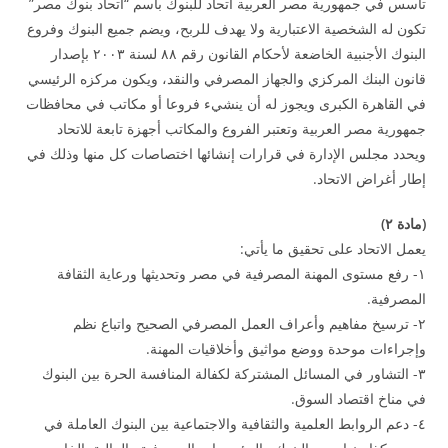
تأسس في جمهورية مصر العربية اتحاد للبنوك باسم “اتحاد بنوك مصر”
تكون له الشخصية الاعتبارية ولا يهدف للربح، ويضم جميع البنوك وفروع
البنوك الأجنبية الخاضعة لأحكام القانون رقم ۸۸ لسنة ۲۰۰۳ بإصدار
قانون البنك المركزي والجهاز المصرفي والنقد، ويكون مركزه الرئيسي
في القاهرة الكبرى ويجوز له أن ينشيء فروعا أو مكاتب في محافظات
جمهورية مصر العربية وتعتبر الفروع والمكاتب أجهزة تابعة للاتحاد
ويحدد مجلس الإدارة في قرارات إنشائها اختصاصات كل منها وذلك في
إطار أغراض الاتحاد.
(
مادة
۲
)
يعمل الاتحاد على تحقيق ما يأتي:
۱- رفع مستوى المهنة المصرفية في مصر وتحديثها ورعاية الثقافة
المصرفية.
۲- ترسيخ مفاهيم وأعراف العمل المصرفي الصحيح واتباع نظم
وإجراءات موحدة ووضع مواثيق وأخلاقيات المهنة.
۳- التشاور في المسائل المشتركة لكفالة المنافسة الحرة بين البنوك
في مناخ اقتصاد السوق.
٤- دعم الروابط العلمية والثقافية والاجتماعية بين البنوك العاملة في