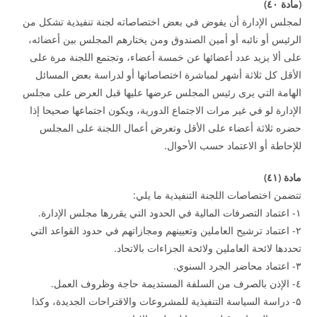
(
مادة ٤
۰
)
لمجلس الإدارة أن يفوض في بعض اختصاصاته لجنة تنفيذية تشكل من
الرئيس أو نائبه أو أمين الصندوق ومن يختارهم المجلس بين أعضائه،
على ألا يزيد عدد أعضائها عن خمسة أعضاء، وتجتمع اللجنة مرة على
الأقل كل ثلاثة أشهر لمباشرة اختصاصاتها أو لدراسة بعض المسائل
الهامة التي يرى رئيس المجلس عرضها عليها قبل العرض على مجلس
الإدارة لو في غير مرات الاجتماع الدورية، ويكون اجتماعها صحيحا إذا
حضره ثلاثة أعضاء على الأقل وتعرض أعمال اللجنة على المجلس
للإحاطة أو الاعتماد حسب الأحوال.
مادة (٤
۱
)
تتضمن اختصاصات اللجنة التنفيذية ما يلي:
۱- اعتماد التصرفات المالية في الحدود التي يقررها مجلس الإدارة.
۲- اعتماد ترشيح العاملين وتعيينهم ومجازاتهم في حدود القواعد التي
تحددها لائحة العاملين ولائحة الجزاءات بالاتحاد.
۳- اعتماد محاضر الجرد السنوي.
٤- الإذن بالصرف من السلفة المستديمة حاجة وظروف العمل.
۵- دراسة السياسة التنفيذية للمشروعات والاقتراحات الجديدة، وكذا