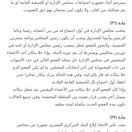
بمترجم أثناء حضوره اجتماعات مجلس الإدارة أو الجمعية العامة او ما
يتم تشكيله من لجان، ولا يكون لمن يستعان بهم حق التصويت.
مادة (
٦
۳
)
ينتخب مجلس الإدارة في أول اجتماع له من بين أعضائه رئيسا ونائبا
للرئيس وأمينا للصندوق ويجب أن يكون رئيس المجلس ونائبه مصريي
الجنسية، ولايجوز للعضو شغل منصب رئيس مجلس الإدارة أو نائبه في
دورتين متتاليتين ويشترط أن يتم دورة كاملة. وإذا خلا مكان أحد الأعضاء
المنتخبين في مجلس الإدارة حل محله العضو التالي في عدد الأصوات
من ذات المجموعة في آخر انتخابات للمجلس ما لم يكن العضو الذي
خلا مكانه قد فاز بالتزكية، وفي هذه الحالة يترك مكان شاغرا حتى
انعقاد أول اجتماع تال للجمعية العامة العادية.
وإذا كان العضو الذي خلا مكانه من الأعضاء المعينين يتم شغل مكانه
بممثل آخر يصدر قرار تعيينه من السلطة المختصة. وفي جميع الحالات
تكون مدة العضو الجديد مكملة لمدة سلفه.
مادة (
۳۷
)
يجب على الاتحاد إبلاغ البنك المركزي المصري بصورة من محاضر
اجتماع مجلس الإدارة وما اتخذ فيه قرارات.