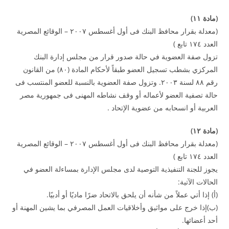
(
مادة
۱۱
)
(معدلة بقرار محافظ البنك فى أول أغسطس ۲۰۰۷ – الوقائع المصرية
العدد ۱۷٤ تابع )
تزول صفة العضوية في حالة صدور قرار من مجلس إدارة البنك
المركزي بشطب تسجيل العضو طبقاً لأحكام المادة (۸۰) من القانون
رقم ۸۸ لسنة ۲۰۰۳. وتزول صفة العضوية بالنسبة للعضو المنتسب فى
حالة تصفية العضو لأعماله أو وقف نشاطه المهنى فى جمهورية مصر
العربية أو انسحابه من عضوية الإتحاد .
(
مادة
۱۲
)
(معدلة بقرار محافظ البنك فى أول أغسطس ۲۰۰۷ – الوقائع المصرية
العدد ۱۷٤ تابع )
يجوز للجنة التنفيذية التوصية لدى مجلس الإدارة بمساءلة العضو في
الحالات الآتية:
(‌أ) إذا أتي عملاً من شأنه أن يلحق بالاتحاد ضرًا ماديًا أو أدبيًا.
(‌ب)إذا خرج على مواثيق وأخلاقيات العمل المصرفي بما يشين المهنة أو
أحد أعضائها.