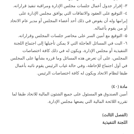
۳- إقرار جدول أعمال جلسات مجلس الإدارة ومراقبة تنفيذ قراراته.
٤- التوقيع على العقود والاتفاقات التي يوافق مجلس الإدارة على
إبرامها وله أن يفوض في ذلك أحد أعضاء المجلس أو مدير عام الاتحاد
أو من يقوم بأعماله.
۵- التوقيع مع أمين السر على محاضر جلسات المجلس وقراراته.
٦- البت في المسائل العاجلة التي لا يمكن تأجيلها إلى اجتماع اللجنة
التنفيذية أو مجلس الإدارة، ويكون له في ذلك كافة اختصاصات
المجلس، على أن تعرض هذه المسائل وما قرره بشأنها على المجلس
في أول اجتماع للإحاطة، وفي حالة غياب الرئيس يقوم نائبه بأعمال
طبقا لنظام الاتحاد ويكون له كافة اختصاصات الرئيس.
مادة (٤
۰
)
أمين الصندوق هو المسئول على جميع الشئون المالية للاتحاد طبقا لما
تقرره اللائحة المالية التي يضعها مجلس الإدارة.
(
الفصل الثالث
)
اللجنة التنفيذية