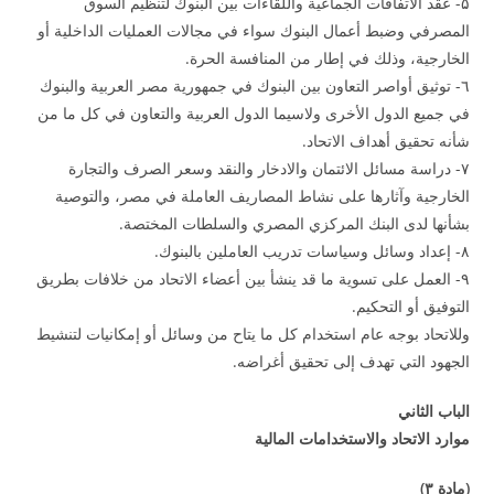
۵- عقد الاتفاقات الجماعية واللقاءات بين البنوك لتنظيم السوق
المصرفي وضبط أعمال البنوك سواء في مجالات العمليات الداخلية أو
الخارجية، وذلك في إطار من المنافسة الحرة.
٦- توثيق أواصر التعاون بين البنوك في جمهورية مصر العربية والبنوك
في جميع الدول الأخرى ولاسيما الدول العربية والتعاون في كل ما من
شأنه تحقيق أهداف الاتحاد.
۷- دراسة مسائل الائتمان والادخار والنقد وسعر الصرف والتجارة
الخارجية وآثارها على نشاط المصاريف العاملة في مصر، والتوصية
بشأنها لدى البنك المركزي المصري والسلطات المختصة.
۸- إعداد وسائل وسياسات تدريب العاملين بالبنوك.
۹- العمل على تسوية ما قد ينشأ بين أعضاء الاتحاد من خلافات بطريق
التوفيق أو التحكيم.
وللاتحاد بوجه عام استخدام كل ما يتاح من وسائل أو إمكانيات لتنشيط
الجهود التي تهدف إلى تحقيق أغراضه.
الباب الثاني
موارد الاتحاد والاستخدامات المالية
(
مادة
۳
)