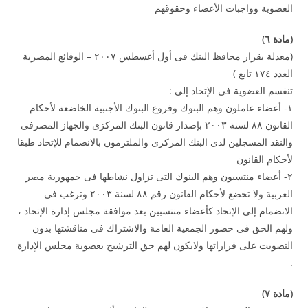
العضوية وواجبات الأعضاء وحقوقهم
(
مادة ٦
)
(معدلة بقرار محافظ البنك فى أول أغسطس ۲۰۰۷ – الوقائع المصرية
العدد ۱۷٤ تابع )
تنقسم العضوية فى الإتحاد إلى :
۱- أعضاء عاملون وهم البنوك وفروع البنوك الأجنبية الخاضعة لأحكام
القانون ۸۸ لسنة ۲۰۰۳ بإصدار قانون البنك المركزى والجهاز المصرفى
والنقد المسجلين لدى البنك المركزى والملتزمون بالانضمام للإتحاد طبقا
لأحكام القانون
۲- أعضاء منتسبون وهم البنوك التى تزاول نشاطها فى جمهورية مصر
العربية ولا تخضع لأحكام القانون رقم ۸۸ لسنة ۲۰۰۳ وترغب فى
الانضمام إلى الإتحاد كأعضاء منتسبين بعد موافقة مجلس إدارة الإتحاد ،
ولهم الحق فى حضور الجمعية العامة والاشتراك فى مناقشتها بدون
التصويت على قراراتها ولايكون لهم حق الترشيح بعضوية مجلس الإدارة
.
(
مادة
۷
)