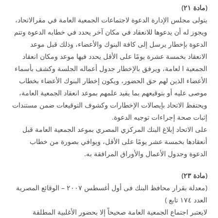
(
مادة
۲۱
)
يتولى مجلس الإدارة الدعوة لاجتماعات الجمعية العامة في مقرالاتحاد،
ويجوز له أن يدعوها للانعقاد في مكان آخر يحدد في خطابه الدعوة وتتم
الدعوة بإخطار يرسل إلى كافة البنوك والأعضاء، وذلك قبل موعد
الانعقاد بخمسة عشرة يومًا على الأقل يحدد فيها موعد ومكان انعقاد
الجمعية ا لعامة، ويرفق بالإخطار جدول أعماله الجلسة وكشف بأسماء
الأعضاء الذين لهم حق الحضور، ويكون إخطار البنوك الأعضاء بخطاب
موصى عليه أو بتوقيعهم بما يفيد علمهم بموعد انعقاد الجمعية العامة،
ويحتفظ الاتحاد بإيصالات الإخطارات وكشوف التوقيعات ضمن مستندات
إثبات صحة إجراءات توجيه الدعوة.
على الاتحاد إبلاغ البنك المركزي المصري بموعد الجمعية العامة قبل
أنعقادها بخمسة عشر يومًا على الأقل، ويوافي بصورة من خطاب
الدعوة وجدول الأعمال والأوراق المرافقة به.
(
مادة
۲۳
)
(معدلة بقرار محافظ البنك فى أول أغسطس ۲۰۰۷ – الوقائع المصرية
العدد ۱۷٤ تابع )
لايعتبر اجتماع الجمعية العامة صحيحاً إلا بحضور الأغلبية المطلقة