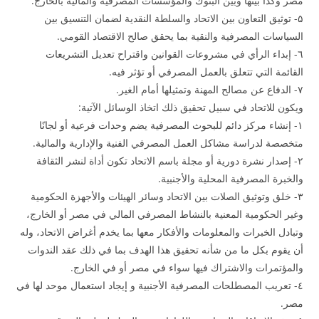
مصر وكذا بينها وبين البنوك والمؤسسات المصرفية والمالية بالخارج.
۵- توثيق التعاون بين الاتحاد والسلطة النقدية لضمان التنسيق بين
السياسات المصرفية والنقية بما يحقق صالح الاقتصاد القومي.
٦- إبداء الرأي في مشروعات القوانين واقتراح تعديل التشريعات
القائمة التي تتعلق بالعمل المصرفي أو تؤثر فيه.
۷- الدفاع عن مصالح المهنة وتمثيلها أمام الغير.
ويكون للاتحاد في سبيل تحقيق ذلك اتخاذ الوسائل الآتية:
۱- إنشاء مركز دائم للبحوث المصرفية يضم وحدات فرعية أو لجانًا
متخصصة لدراسة مشاكل العمل المصرفي الفنية والإدارية والمالية.
۲- إصدار نشرة دورية أو مجلة باسم الاتحاد تكون أداة لنشر الثقافة
والخبرة المصرفية المحلية والأجنبية.
۳- خلق وتوثيق الصلات بين الاتحاد وسائر الهيئات والأجهزة الحكومية
وغير الحكومية المعنية بالنشاط المصرفي المالي في مصر أو الخارج،
وتبادل الخبرات والمعلومات والأفكار معها بما يخدم أغراض الاتحاد، وله
أن يقوم بكل ما من شأنه تحقيق هذا الهدف بما في ذلك عقد الندوات
والمؤتمرات والاشتراك فيها سواء في مصر أو في الخارج.
٤- تعريب المصطلحات المصرفية الأجنبية و إيجاد استعمال موحد لها في
مصر.