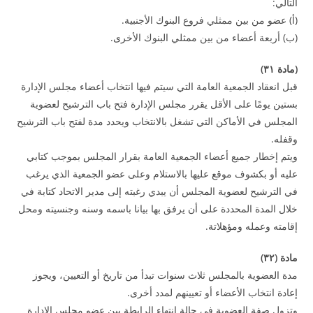
التالي:
(أ) عضو من بين ممثلي فروع البنوك الأجنبية.
(ب) أربعة أعضاء من بين ممثلي البنوك الأخرى.
(
مادة
۳۱
)
قبل انعقاد الجمعية العامة التي سيتم فيها انتخاب أعضاء مجلس الإدارة
بستين يومًا على الأقل يقرر مجلس الإدارة فتح باب الترشيح لعضوية
المجلس في الأماكن التي تشغل بالانتخاب ويحدد مدة لفتح باب الترشيح
وقفله.
ويتم إخطار جميع أعضاء الجمعية العامة بقرار المجلس بموجب كتابي
عليه أو بكشوف موقع عليها بالاستلام وعلى عضو الجمعية الذي يرغب
في الترشيح لعضوية المجلس أن يبدي رغبته إلى مدير الاتحاد كتابة في
خلال المدة المحددة على أن يرفق بها بيانا باسمه وسنه وجنسيته ومحل
إقامته وعمله ومؤهلاتة.
مادة (
۳۲
)
مدة العضوية بالمجلس ثلاث سنوات تبدأ من تاريخ أو التعيين، ويجوز
إعادة انتخاب الأعضاء أو تعيينهم لمدد أخرى.
وتزول صفة العضوية في حالة انتهاء الرابطة بين عضو مجلس الإدارة