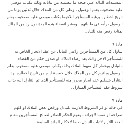
المستندات الدالة علي صحة ما يتضمنه من بيانات وذلك بكتاب موصي
عليه مصحوب بعلم الوصول . وعلي كل من الملاك خلال ثلاثين يوما من
تاريخ اخطاره برغبه المستأجر ابلاغهما بكتاب موصي عليه مصحوب بعلم
الوصول برأيه في طلباتهم . ويعتبر انقضاء هذه المدة دون رد من المالك
بمثابة رفض منه للتبادل .
مادة ٦
يتناول كل من المستأجرين راغبي التبادل عن عقد الايجار الخاص به
للمستأجر الاخر وذلك بعد رضاء الملاك او صدور حكم من القضاء
بالتبادل ويخطر كل منهما الملاك بذلك بكتاب موصي عليه مصحوب بعلم
الوصول ويلتزم كل من الملاك خلال خمسة ايام من تاريخ اخطاره بهذا
التنازل بتسليم عقد ايجار محرر منه للمستأجر الذي تم التنازل اليه بذات
شروط عقد المستأجر المتنازل .
مادة ۷
في حالة توافر الشروط اللازمة للتبادل ورفض بعض الملاك او كلهم
صراحة او ضمنا لاجرائه ـ يقوم الحكم الصادر لصالح المستأجرين مقام
العقد اللازم لاثبات التبادل طبقا لأحكام المادة السابقة .