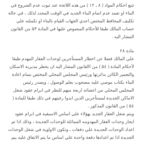
تتبع احكام المواد ( ۸ ـ ۱۲ ) من هذه اللائحة عند ثبوت عدم الشروع في
البناء او تعمد عدم اتمام البناء الجديد في الوقت المحدد لذلك ، في حالة
تكليف المحافظ المختص احدي الجهات القيام بالبناء او تكملته علي
حساب المالك طبقا للأحكام المنصوص عليها في المادة ۵۳ من القانون
المشار اليه .
مادة ۲۸
علي المالك فضلا عن اخطار المستأجرين لوحدات العقار المهدم طبقا
لأحكام المادة ( ۵٤ ) من االقانون المشار اليه ان يخطر مديرية الاسكان
والتعمير الكائن بدائرتها ورئيس المجلس المحلي المختص بتمام اعادة
البناء بكتاب موصي عليه مصحوب بعلم الوصول ، ويصدر رئيس
المجلس المحلي من اعضائه اربعة منهم للنظر في ابرام عقود شغل
الاماكن الجديدة لمستأجرين الذين ابدوا رغبتهم في ذلك طبقا للمادة (
۵٤ ) من القانون المذكور .
ويتم شغل العقار الجديد بهؤلاء علي اساس الاسبقية في ابرام عقود
ايجار وحدات العقار المهدومه المماثلة للوحدات الجديدة ، وذلك اذا تم
اعداد الوحدات الجديدة علي دفعات ـ وتكون الاولوية في شغل الوحدات
الجديدة اذا تم اعدادها دفعة واحدة علي اساس ما يتم الاتفاق عليه بيم