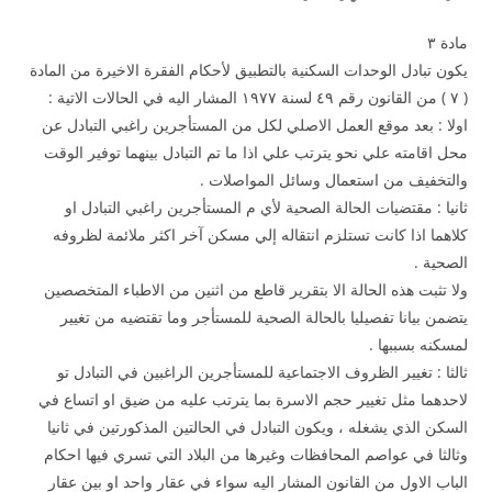
مادة ۳
يكون تبادل الوحدات السكنية بالتطبيق لأحكام الفقرة الاخيرة من المادة
( ۷ ) من القانون رقم ٤۹ لسنة ۱۹۷۷ المشار اليه في الحالات الاتية :
اولا : بعد موقع العمل الاصلي لكل من المستأجرين راغبي التبادل عن
محل اقامته علي نحو يترتب علي اذا ما تم التبادل بينهما توفير الوقت
والتخفيف من استعمال وسائل المواصلات .
ثانيا : مقتضيات الحالة الصحية لأي م المستأجرين راغبي التبادل او
كلاهما اذا كانت تستلزم انتقاله إلي مسكن آخر اكثر ملائمة لظروفه
الصحية .
ولا تثبت هذه الحالة الا بتقرير قاطع من اثنين من الاطباء المتخصصين
يتضمن بيانا تفصيليا بالحالة الصحية للمستأجر وما تقتضيه من تغيير
لمسكنه بسببها .
ثالثا : تغيير الظروف الاجتماعية للمستأجرين الراغبين في التبادل تو
لاحدهما مثل تغيير حجم الاسرة بما يترتب عليه من ضيق او اتساع في
السكن الذي يشغله ، ويكون التبادل في الحالتين المذكورتين في ثانيا
وثالثا في عواصم المحافظات وغيرها من البلاد التي تسري فيها احكام
الباب الاول من القانون المشار اليه سواء في عقار واحد او بين عقار