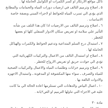
تأكل مواقع الارتكاز او كسر الكمرات او الكوابيل الحاملة لها .
۵ ـ اصلاح وترميم التالف في ارضيات دورات المياه والحمامات والمطابخ
الذي يؤدي الي تسرب المياه للحوائط او لاجزاء المبني وبصفة خاصة
الاساسات .
٦ ـ اصلاح وترميم التالف من الارضيات اذا كان هذا التلف من شأنه
التأثير علي سلامة او تعريض سكان الادوار السفلي كلها او بعضها
للخطر .
۷ ـ استبدال درج السلم المتداعية وتدعيم الحوائط والكمرات والهياكل
الحاملة لها .
۸ ـ اصلاح او استبدال التالف من الاعمال والتركيبات الكهربائية التي
تؤدي الي حوادث حريق او تعريض الارواح للخطر .
۹ ـ اصلاح وترميم خزانات وطلمبات المياه والاعمال والتركيبات الصحية
للمياه والصرف ـ سواء منها المكشوفة او المدفونة ـ واستبدال الاجهزه
والادوات التالفة بها .
۱۰ ـ اعمال البياض والدهانات التي تستلزمها اعادة الحالة الي ما كانت
عليه في الاجزاء التي تناولها الترميم او الص۲يانة .
مادة ۳۰