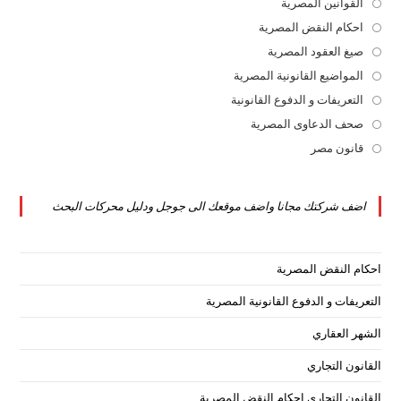
القوانين المصرية
Opens
in
احكام النقض المصرية
Opens
a
in
صيغ العقود المصرية
Opens
new
a
in
المواضيع القانونية المصرية
Opens
tab
new
a
in
التعريفات و الدفوع القانونية
Opens
tab
new
a
in
صحف الدعاوى المصرية
Opens
tab
new
a
in
قانون مصر
Opens
tab
new
a
in
tab
new
a
اضف شركتك مجانا واضف موقعك الى جوجل ودليل محركات البحث
tab
new
tab
احكام النقض المصرية
التعريفات و الدفوع القانونية المصرية
الشهر العقاري
القانون التجاري
القانون التجاري احكام النقض المصرية