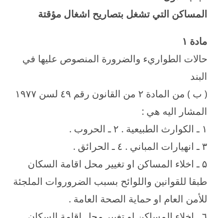
المساكن التي تشغل بتصاريح اشغال مؤقتة
مادة
۱
حالات الطواريء والضرورة المنصوص عليها في
البند
( ب ) من المادة ۲ من القانون رقم ٤۹ لسن ۱۹۷۷
المشار اليه هي :
۱ ـ الكوارث الطبيعية . ۲ ـ الحروب .
۳ ـ انهيارات المباني . ٤ ـ الحرائق .
۵ ـ اخلاء المساكن او تغيير محل اقامة السكان
طبقا للقوانين واللوائح بسبب الضروروات الملجئة
للأمن العام او حماية الصحة العامة .
٦ ـ اخلاء المساكن او تغيير محل اقامة السكان