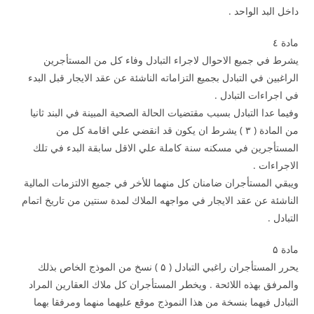
داخل البد الواحد .
مادة ٤
يشرط في جميع الاحوال لاجراء التبادل وفاء كل من المستأجرين
الراغبين في التبادل بجميع التزاماته الناشئة عن عقد الايجار قبل البدء
في اجراءات التبادل .
وفيما عدا التبادل بسبب مقتضيات الحالة الصحية المبينة في البند ثانيا
من المادة ( ۳ ) يشرط ان يكون قد انقضي علي اقامة كل من
المستأجرين في مسكنه سنة كاملة علي الاقل سابقة البدء في تلك
الاجراءات .
ويبقي المستأجران ضامنان كل منهما للأخر في جميع الالتزمات المالية
الناشئة عن عقد الايجار في مواجهه الملاك لمدة سنتين من تاريخ اتمام
التبادل .
مادة ۵
يحرر المستأجران راغبي التبادل ( ۵ ) نسخ من الموذج الخاص بذلك
والمرفق بهذه اللائحة . ويخطر المستأجران كل ملاك العقارين المراد
التبادل فيهما بنسخة من هذا النموذج موقع عليهما منهما ومرفقا بهما