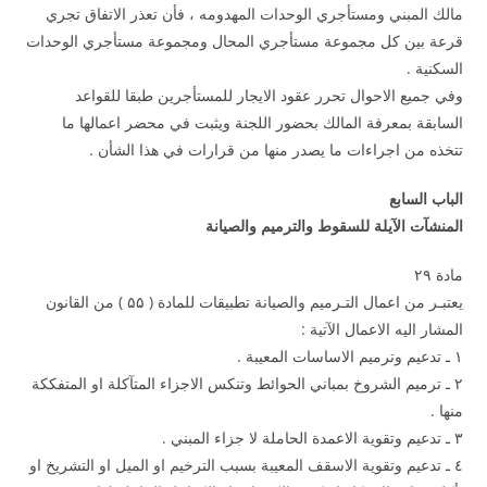
مالك المبني ومستأجري الوحدات المهدومه ، فأن تعذر الاتفاق تجري
قرعة بين كل مجموعة مستأجري المحال ومجموعة مستأجري الوحدات
السكنية .
وفي جميع الاحوال تحرر عقود الايجار للمستأجرين طبقا للقواعد
السابقة بمعرفة المالك بحضور اللجنة ويثبت في محضر اعمالها ما
تتخذه من اجراءات ما يصدر منها من قرارات في هذا الشأن .
الباب السابع
المنشآت الآيلة للسقوط والترميم والصيانة
مادة ۲۹
يعتبـر من اعمال التـرميم والصيانة تطبيقات للمادة ( ۵۵ ) من القانون
المشار اليه الاعمال الآتية :
۱ ـ تدعيم وترميم الاساسات المعيبة .
۲ ـ ترميم الشروخ بمباني الحوائط وتنكس الاجزاء المتآكلة او المتفككة
منها .
۳ ـ تدعيم وتقوية الاعمدة الحاملة لا جزاء المبني .
٤ ـ تدعيم وتقوية الاسقف المعيبة بسبب الترخيم او الميل او التشريخ او