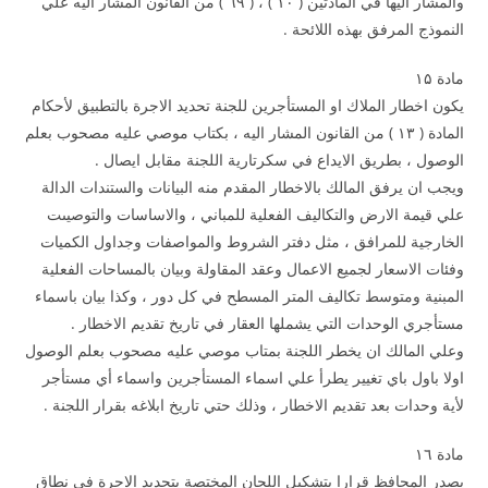
والمشار اليها في المادتين ( ۱۰ ) ، ( ٦۹ ) من القانون المشار اليه علي
النموذج المرفق بهذه اللائحة .
مادة ۱۵
يكون اخطار الملاك او المستأجرين للجنة تحديد الاجرة بالتطبيق لأحكام
المادة ( ۱۳ ) من القانون المشار اليه ، بكتاب موصي عليه مصحوب بعلم
الوصول ، بطريق الايداع في سكرتارية اللجنة مقابل ايصال .
ويجب ان يرفق المالك بالاخطار المقدم منه البيانات والستندات الدالة
علي قيمة الارض والتكاليف الفعلية للمباني ، والاساسات والتوصيىت
الخارجية للمرافق ، مثل دفتر الشروط والمواصفات وجداول الكميات
وفئات الاسعار لجميع الاعمال وعقد المقاولة وبيان بالمساحات الفعلية
المبنية ومتوسط تكاليف المتر المسطح في كل دور ، وكذا بيان باسماء
مستأجري الوحدات التي يشملها العقار في تاريخ تقديم الاخطار .
وعلي المالك ان يخطر اللجنة بمتاب موصي عليه مصحوب بعلم الوصول
اولا باول باي تغيير يطرأ علي اسماء المستأجرين واسماء أي مستأجر
لأية وحدات بعد تقديم الاخطار ، وذلك حتي تاريخ ابلاغه بقرار اللجنة .
مادة ۱٦
يصدر المحافظ قرارا بتشكيل اللجان المختصة بتحديد الاجرة في نطاق