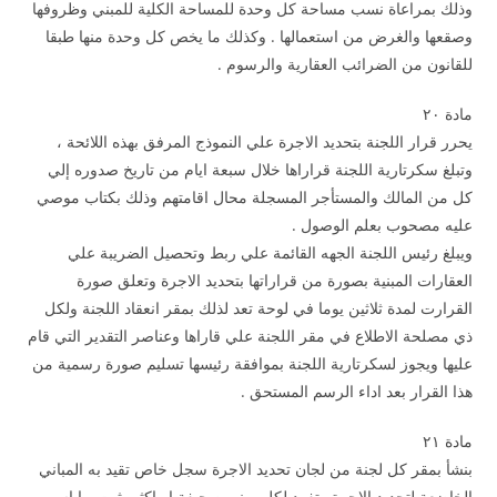
وذلك بمراعاة نسب مساحة كل وحدة للمساحة الكلية للمبني وظروفها
وصقعها والغرض من استعمالها . وكذلك ما يخص كل وحدة منها طبقا
للقانون من الضرائب العقارية والرسوم .
مادة ۲۰
يحرر قرار اللجنة بتحديد الاجرة علي النموذج المرفق بهذه اللائحة ،
وتبلغ سكرتارية اللجنة قراراها خلال سبعة ايام من تاريخ صدوره إلي
كل من المالك والمستأجر المسجلة محال اقامتهم وذلك بكتاب موصي
عليه مصحوب بعلم الوصول .
ويبلغ رئيس اللجنة الجهه القائمة علي ربط وتحصيل الضريبة علي
العقارات المبنية بصورة من قراراتها بتحديد الاجرة وتعلق صورة
القرارت لمدة ثلاثين يوما في لوحة تعد لذلك بمقر انعقاد اللجنة ولكل
ذي مصلحة الاطلاع في مقر اللجنة علي قاراها وعناصر التقدير التي قام
عليها ويجوز لسكرتارية اللجنة بموافقة رئيسها تسليم صورة رسمية من
هذا القرار بعد اداء الرسم المستحق .
مادة ۲۱
بنشأ بمقر كل لجنة من لجان تحديد الاجرة سجل خاص تقيد به المباني
الخاضعة لتحديد الاجرة وتفرد لكل مبني صحيفة او اكثر يثبت بها اسم