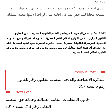
مادة ۳۵
تسري احكام المادة ( ۱۳ ) من هذه اللائحة بالنسبة إلي بيع مواد البناء
المنتجة محليا للمرخص لهم في اقامة مبان لو اجزاء منها بقصد التمليك
.
TAGS
:
احكام النقض المصرية
,
التعريفات و الدفوع القانونية المصرية
,
الشهر العقاري
,
القانون التجاري
,
القانون التجاري احكام النقض المصرية
,
القانون المدنى
,
المواضيع القانونية
المصرية
,
الموسوعة القانونية المصرية
,
صحف الدعاوى المصرية
,
صيغ العقود المصرية
,
عقد
بيع
,
عقد شراء
,
فسخ العقد
,
محاماة فى مصر
,
مكتب محامين فى القاهرة
,
مكتب محامين فى
القاهرة احكام النقض المصرية
Read
Previous Post
more
المذكرة الايضاحية واللائحة التنفيذية للقانون رقم للقانون
articles
رقم 6 لسنة 1997
Next Post
قانون المنظمات النقابية العمالية وحماية حق التنظيم
النقابى رقم 213 لسنة 2017