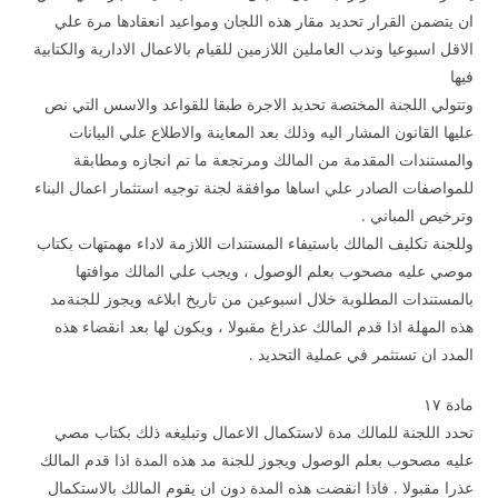
ان يتضمن القرار تحديد مقار هذه اللجان ومواعيد انعقادها مرة علي
الاقل اسبوعيا وندب العاملين اللازمين للقيام بالاعمال الادارية والكتابية
فيها
وتتولي اللجنة المختصة تحديد الاجرة طبقا للقواعد والاسس التي نص
عليها القانون المشار اليه وذلك بعد المعاينة والاطلاع علي البيانات
والمستندات المقدمة من المالك ومرتجعة ما تم انجازه ومطابقة
للمواصفات الصادر علي اساها موافقة لجنة توجيه استثمار اعمال البناء
وترخيص المباني .
وللجنة تكليف المالك باستيفاء المستندات اللازمة لاداء مهمتهات بكتاب
موصي عليه مصحوب بعلم الوصول ، ويجب علي المالك موافتها
بالمستندات المطلوبة خلال اسبوعين من تاريخ ابلاغه ويجوز للجنةمد
هذه المهلة اذا قدم المالك عذراغ مقبولا ، ويكون لها بعد انقضاء هذه
المدد ان تستثمر في عملية التحديد .
مادة ۱۷
تحدد اللجنة للمالك مدة لاستكمال الاعمال وتبليغه ذلك بكتاب مصي
عليه مصحوب بعلم الوصول ويجوز للجنة مد هذه المدة اذا قدم المالك
عذرا مقبولا . فاذا انقضت هذه المدة دون ان يقوم المالك بالاستكمال