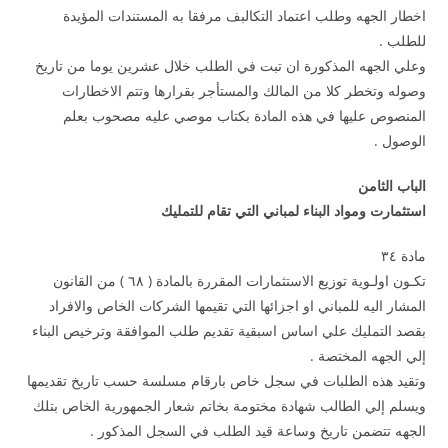
اخطار الجهه وطلب اعتماد التكالبف مرفقا به المستندات المؤيدة
للطلب .
وعلي الجهه المذكورة ان تبت في الطلب خلال عشرين يوما من تاريخ
وصوله وتخطر كلا من المالك والمستأجر بقرارها وتتم الاخطارات
المنصوص عليها في هذه المادة بكتاب موصي عليه مصحوب بعلم
الوصول .
الباب الثامن
استثمارت ومواد البناء لمباني التي تقام للتمليك
مادة ۳٤
تكـون اولـوية توزيع الاستثمارات المقررة بالمادة ( ٦۸ ) من القانون
المشار اليه للمباني او اجزائها التي تقيمها الشركات الخاص والافراد
بقصد التمليك علي اساس اسبقية تقديم طلب الموافقة وترخيص البناء
إلي الجهه المختصة .
وتقيد هذه الطلبات في سجل خاص بارقام مسلسة حسب تاريخ تقديمها
ويسلم إلي الطالب شهادة مختومة بخاتم شعار الجمهورية الخاص بتلك
الجهه تتضمن تاريخ وساعة قيد الطلب في السجل المذكور .