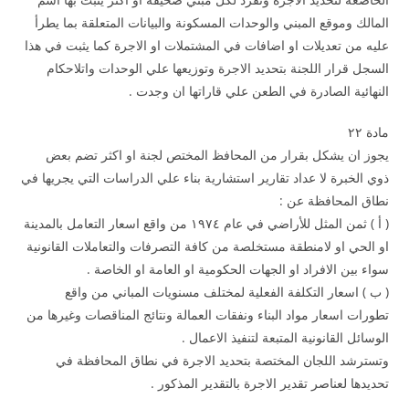
المالك وموقع المبني والوحدات المسكونة والبيانات المتعلقة بما يطرأ
عليه من تعديلات او اضافات في المشتملات او الاجرة كما يثبت في هذا
السجل قرار اللجنة بتحديد الاجرة وتوزيعها علي الوحدات واتلاحكام
النهائية الصادرة في الطعن علي قاراتها ان وجدت .
مادة ۲۲
يجوز ان يشكل بقرار من المحافظ المختص لجنة او اكثر تضم بعض
ذوي الخبرة لا عداد تقارير استشارية بناء علي الدراسات التي يجريها في
نطاق المحافظة عن :
( أ ) ثمن المثل للأراضي في عام ۱۹۷٤ من واقع اسعار التعامل بالمدينة
او الحي او لامنطقة مستخلصة من كافة التصرفات والتعاملات القانونية
سواء بين الافراد او الجهات الحكومية او العامة او الخاصة .
( ب ) اسعار التكلفة الفعلية لمختلف مسنويات المباني من واقع
تطورات اسعار مواد البناء ونفقات العمالة ونتائج المناقصات وغيرها من
الوسائل القانونية المتبعة لتنفيذ الاعمال .
وتسترشد اللجان المختصة بتحديد الاجرة في نطاق المحافظة في
تحديدها لعناصر تقدير الاجرة بالتقدير المذكور .