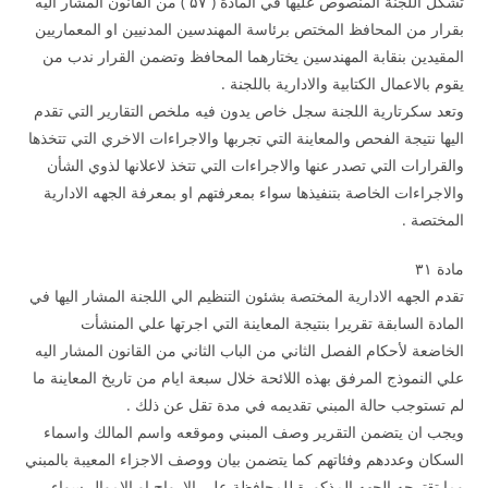
تشكل اللجنة المنصوص عليها في المادة ( ۵۷ ) من القانون المشار اليه
بقرار من المحافظ المختص برئاسة المهندسين المدنيين او المعماريين
المقيدين بنقابة المهندسين يختارهما المحافظ وتضمن القرار ندب من
يقوم بالاعمال الكتابية والادارية باللجنة .
وتعد سكرتارية اللجنة سجل خاص يدون فيه ملخص التقارير التي تقدم
اليها نتيجة الفحص والمعاينة التي تجربها والاجراءات الاخري التي تتخذها
والقرارات التي تصدر عنها والاجراءات التي تتخذ لاعلانها لذوي الشأن
والاجراءات الخاصة بتنفيذها سواء بمعرفتهم او بمعرفة الجهه الادارية
المختصة .
مادة ۳۱
تقدم الجهه الادارية المختصة بشئون التنظيم الي اللجنة المشار اليها في
المادة السابقة تقريرا بنتيجة المعاينة التي اجرتها علي المنشأت
الخاضعة لأحكام الفصل الثاني من الباب الثاني من القانون المشار اليه
علي النموذج المرفق بهذه اللائحة خلال سبعة ايام من تاريخ المعاينة ما
لم تستوجب حالة المبني تقديمه في مدة تقل عن ذلك .
ويجب ان يتضمن التقرير وصف المبني وموقعه واسم المالك واسماء
السكان وعددهم وفئاتهم كما يتضمن بيان ووصف الاجزاء المعيبة بالمبني
وما تقترحه الجهه المذكورة للمحافظة علي الارواح او الاموال سواء