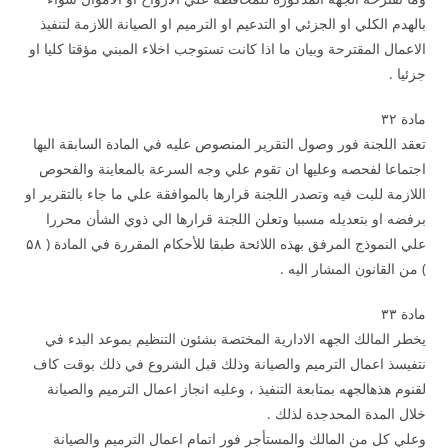
بالهدم الكلي او الجزئي او التدعيم او الترميم او الصيانة اللازمة لتنفيذ
الاعمال المقترحة وبيان ما اذا كانت تستوجب اخلاء المبني مؤقتا كليا او
جزئيا .
مادة ۳۲
تعقد اللجنة فور وصول التقرير المنصوص عليه في المادة السابقة اليها
اجتماعا لفحصه وعليها ان تقوم علي وجه السرعة بالمعاينة والفحوص
اللازمة للبت فيه وتصدر اللجنة قرارها بالموافقة علي ما جاء بالتقرير او
برفضه او بتعديله مسببا وتعلن اللجنة قرارها الي ذوي الشأن محررا
علي النموذج المرفق بهذه اللائحة طبقا للأحكام المقررة في المادة ( ۵۸
) من القانون المشار اليه .
مادة ۳۳
يخطر المالك الجهه الادارية المختصة بشئون التنظيم بموعد البدء في
نتفيسذ اعمال الترميم والصيانة وذلك قبل الشروع في ذلك بوقت كاف
لقنوم هذهالجهه بمتابعة التنفيذ ، وعليه انجاز اعمال الترميم والصيانة
خلال المدة المحدجدة لذلك .
وعلي كل من المالك والمستأجر فور اتمام اعمال الترميم والصيانة