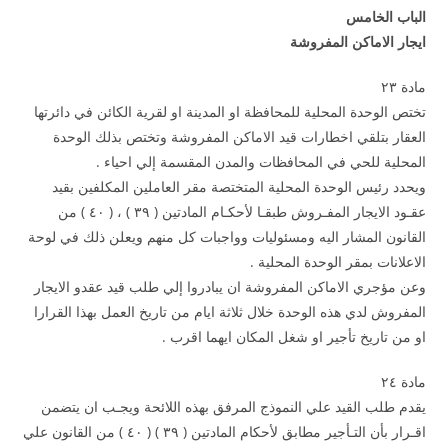
الباب الخامس
ايجار الاماكن المفروشة
مادة ۲۳
تختص الوحدة المحلية للمحافظة او المدينة او لقرية الكائن في دائرتها
العقار بتلقي اخطارات قيد الاماكن المفروشة وتختص بذلك الوحدة
المحلية للحي في المحافظات والمدن المقسمة إلي احياء .
ويحدد رئيس الوحدة المحلية المتختصة مقر العاملين المكلفين بقيد
عقـود الايجار المفـروش طبقـا لأحكـام المادتين ( ۳۹ ) ، ( ٤۰ ) من
القانون المشار اليه ومسئوليات وواجبات كل منهم ويعلن ذلك في لوحة
الاعلانات بمقر الوحدة المحلية .
وعن مؤجري الاماكن المفروشة ان يبادروا إلي طلب قيد عقدو الايجار
المفروش لدي هذه الوحدة خلال ثلاثة ايام من تاريخ العمل بهذا القرارا
او من تاريخ تأجير او شغل المكان ايهما اقرب .
مادة ۲٤
يقدم طلب القيد علي النموذج المرفق بهذه اللائحة ويجـب ان يتضمن
اقـرار بأن التـأجير مطابق لأحكام المادتين ( ۳۹ ) ( ٤۰ ) من القانون علي